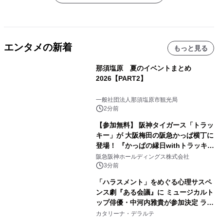
エンタメの新着
もっと見る
那須塩原 夏のイベントまとめ
2026【PART2】
一般社団法人那須塩原市観光局
2分前
【参加無料】 阪神タイガース「トラッ
キー」が 大阪梅田の阪急かっぱ横丁に
登場！ 『かっぱの縁日withトラッキ
ー』
阪急阪神ホールディングス株式会社
3分前
「ハラスメント」をめぐる心理サスペ
ンス劇『ある会議』に ミュージカルト
ップ俳優・中河内雅貴が参加決定 ラテ
ン・ジャズ界で活躍するSAYAKAが生
カタリーナ・デラルテ