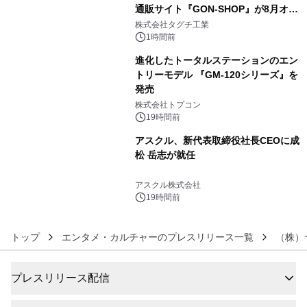
通販サイト『GON-SHOP』が8月オー
4
プン
株式会社タグチ工業
1時間前
進化したトータルステーションのエン
トリーモデル 『GM-120シリーズ』を
発売
5
株式会社トプコン
19時間前
アスクル、新代表取締役社長CEOに成
松 岳志が就任
6
アスクル株式会社
19時間前
トップ
エンタメ・カルチャーのプレスリリース一覧
（株）
プレスリリース配信