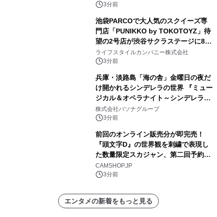
演奏で参加も！
3分前
池袋PARCOで大人気のスクイーズ専
門店「PUNIKKO by TOKOTOYZ」待
望の2号店が渋谷サクラステージに8月
21日オープン！
ライフスタイルカンパニー株式会社
3分前
兵庫・淡路島「海の舎」金曜日の夜だ
け開かれるシンデレラの世界 『ミュー
ジカル＆オペラナイト～シンデレラ
～』 9月4日より開催
株式会社パソナグループ
3分前
前回のオンライン販売分が即完売！
『頭文字D』の世界観を刺繍で表現し
た数量限定スカジャン、第二回予約販
売を開始！
CAMSHOP.JP
3分前
エンタメの新着をもっと見る