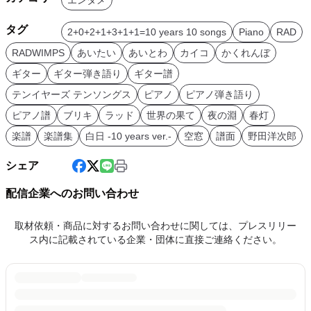
タグ
2+0+2+1+3+1+1=10 years 10 songs
Piano
RAD
RADWIMPS
あいたい
あいとわ
カイコ
かくれんぼ
ギター
ギター弾き語り
ギター譜
テンイヤーズ テンソングス
ピアノ
ピアノ弾き語り
ピアノ譜
ブリキ
ラッド
世界の果て
夜の淵
春灯
楽譜
楽譜集
白日 -10 years ver.-
空窓
譜面
野田洋次郎
シェア
配信企業へのお問い合わせ
取材依頼・商品に対するお問い合わせに関しては、プレスリリー
ス内に記載されている企業・団体に直接ご連絡ください。