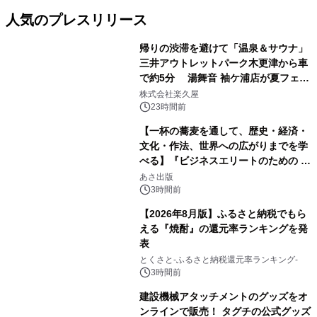
人気のプレスリリース
帰りの渋滞を避けて「温泉＆サウナ」
三井アウトレットパーク木更津から車
で約5分 湯舞音 袖ケ浦店が夏フェア
1
メニューを提供
株式会社楽久屋
23時間前
【一杯の蕎麦を通して、歴史・経済・
文化・作法、世界への広がりまでを学
べる】『ビジネスエリートのための 教
2
養としての蕎麦』2026年8月25日
あさ出版
（火）発売
3時間前
【2026年8月版】ふるさと納税でもら
える『焼酎』の還元率ランキングを発
表
3
とくさと-ふるさと納税還元率ランキング-
3時間前
建設機械アタッチメントのグッズをオ
ンラインで販売！ タグチの公式グッズ