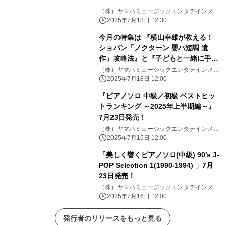
（株）ヤマハミュージックエンタテインメン
トHD
2025年7月18日 12:30
今月の特集は 『横山幸雄が教える！
ショパン「ノクターン 嬰ハ短調 遺
作」攻略法』と『子どもと一緒に手作
り楽器で遊ぼう！』「月刊ピアノ
（株）ヤマハミュージックエンタテインメン
トHD
2025年8月号」 2025年7月18日発売
2025年7月18日 12:00
『ピアノソロ 中級／初級 ベストヒッ
トランキング ～2025年上半期編～』
7月23日発売！
（株）ヤマハミュージックエンタテインメン
トHD
2025年7月16日 12:00
「美しく響くピアノソロ(中級) 90's J-
POP Selection 1(1990-1994) 」7月
23日発売！
（株）ヤマハミュージックエンタテインメン
トHD
2025年7月16日 12:00
発行者のリリースをもっと見る