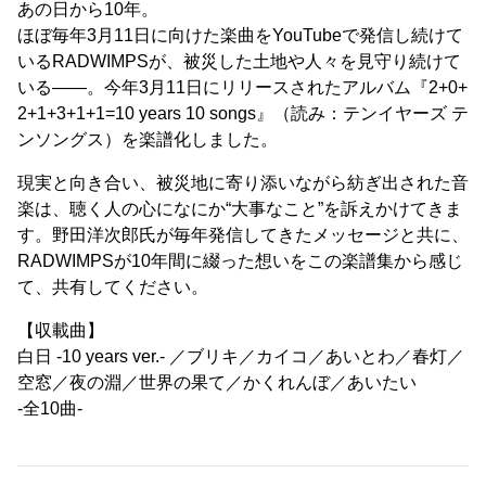
あの日から10年。
ほぼ毎年3月11日に向けた楽曲をYouTubeで発信し続けて
いるRADWIMPSが、被災した土地や人々を見守り続けて
いる――。今年3月11日にリリースされたアルバム『2+0+
2+1+3+1+1=10 years 10 songs』（読み：テンイヤーズ テ
ンソングス）を楽譜化しました。
現実と向き合い、被災地に寄り添いながら紡ぎ出された音
楽は、聴く人の心になにか“大事なこと”を訴えかけてきま
す。野田洋次郎氏が毎年発信してきたメッセージと共に、
RADWIMPSが10年間に綴った想いをこの楽譜集から感じ
て、共有してください。
【収載曲】
白日 -10 years ver.- ／ブリキ／カイコ／あいとわ／春灯／
空窓／夜の淵／世界の果て／かくれんぼ／あいたい
-全10曲-