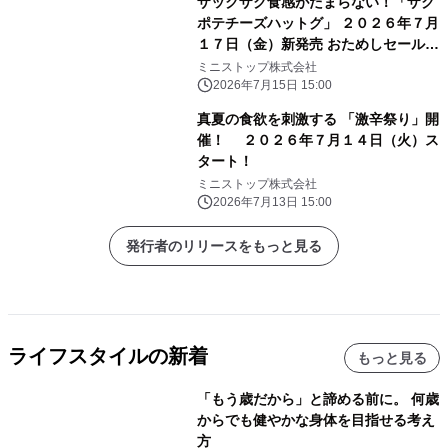
ザックザク食感がたまらない！「ザク
ポテチーズハットグ」 ２０２６年７月
１７日（金）新発売 おためしセール７
日間 ミニストップ予定本体価格から
ミニストップ株式会社
２０円引き！
2026年7月15日 15:00
真夏の食欲を刺激する 「激辛祭り」開
催！ ２０２６年７月１４日（火）ス
タート！
ミニストップ株式会社
2026年7月13日 15:00
発行者のリリースをもっと見る
ライフスタイルの新着
もっと見る
「もう歳だから」と諦める前に。 何歳
からでも健やかな身体を目指せる考え
方