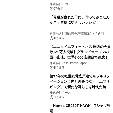
株式会社LPN
57分前
「胃腸が疲れた日に、作ってみません
か？」胃腸にやさしいレシピ
医療法人社団信亮会戸塚西口さとう内科
1時間前
【エニタイムフィットネス 国内の会員
数120万人突破】グランドオープンの
西小山店が世界6,000店舗目で達成！
株式会社Fast Fitness Japan
1時間前
築37年の軽量鉄骨造戸建てをフルリノ
ベーション！内と外をつなぐ「土間リ
ビング」で新たな暮らしを叶えた施工
事例を株式会社アースが公開
株式会社アース
6時間前
「Honda CB250T HAWK」Tシャツ登
場