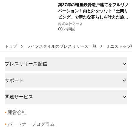
築37年の軽量鉄骨造戸建てをフルリノ
ベーション！内と外をつなぐ「土間リ
ビング」で新たな暮らしを叶えた施工
6
事例を株式会社アースが公開
株式会社アース
6時間前
トップ
ライフスタイルのプレスリリース一覧
ミニストップ
プレスリリース配信
サポート
関連サービス
•
運営会社
•
パートナープログラム