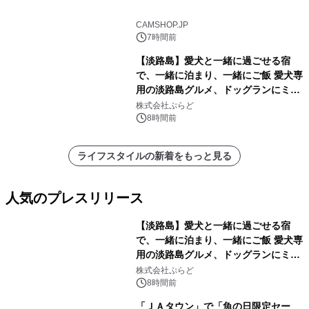
CAMSHOP.JP
7時間前
【淡路島】愛犬と一緒に過ごせる宿
で、一緒に泊まり、一緒にご飯 愛犬専
用の淡路島グルメ、ドッグランにミニ
プール グランピングとトレーラーハウ
株式会社ぷらど
スの2施設で
8時間前
ライフスタイルの新着をもっと見る
人気のプレスリリース
【淡路島】愛犬と一緒に過ごせる宿
で、一緒に泊まり、一緒にご飯 愛犬専
用の淡路島グルメ、ドッグランにミニ
1
プール グランピングとトレーラーハウ
株式会社ぷらど
スの2施設で
8時間前
「ＪＡタウン」で「魚の日限定セー