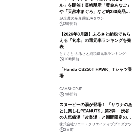
ル」を開催！長崎県産「黄金あなご」
や「天然本まぐろ」など約280商品を
2
販売！～毎月１０日の定例企画～
JA全農の産直通販JAタウン
3時間前
【2026年8月版】ふるさと納税でもら
える『玄米』の還元率ランキングを発
表
3
とくさと-ふるさと納税還元率ランキング-
10時間前
「Honda CB250T HAWK」Tシャツ登
場
4
CAMSHOP.JP
7時間前
スヌーピーの湯が登場！ 「サウナのあ
とに楽しむPEANUTS」第2弾 渋谷
の人気銭湯「改良湯」と期間限定のコ
5
ラボレーション サウナイキタイコラ
株式会社ソニー・クリエイティブプロダクツ
ボグッズも発売決定！
2日前