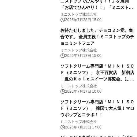
ニストップでひんやり！！」を展開
「お店でひんやり！！」「ミニストッ
プアプリでひんやり！！」「おうちで
ミニストップ株式会社
ひんやり！！」
2026年7月28日 15:00
お待たせしました。チョコミン党、集
合です。 全員主役！ミニストップのチ
ョコミントフェア
ミニストップ株式会社
2026年7月17日 15:00
ソフトクリーム専門店「ＭＩＮＩ ＳＯ
Ｆ（ミニソフ）」 京王百貨店 新宿店
「夏のＫｅｉｏスイーツ博覧会」に ２
０２６年７月１７日（金）～出店
ミニストップ株式会社
2026年7月17日 10:00
ソフトクリーム専門店「ＭＩＮＩ ＳＯ
Ｆ（ミニソフ）」 韓国で大人気！マロ
ウポップとコラボ！！
ミニストップ株式会社
2026年7月15日 17:00