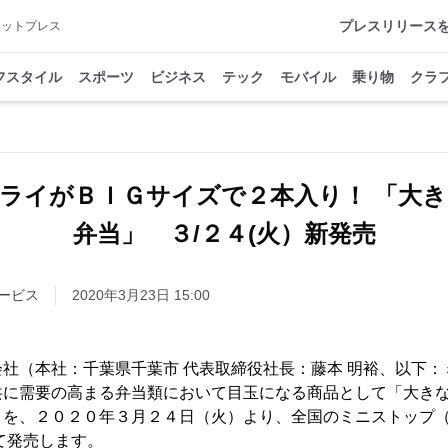
プレスリリース
アットプレス
フスタイル
スポーツ
ビジネス
テック
モバイル
乗り物
クラ
ライがＢＩＧサイズで２本入り！ 「大
弁当」 ３/２４(火）新発売
ービス
2020年3月23日 15:00
社（本社：千葉県千葉市 代表取締役社長：藤本 明裕、以下：
共に需要の高まる弁当類において目玉になる商品として「大き
）を、２０２０年３月２４日（火）より、全国のミニストップ
て発売します。