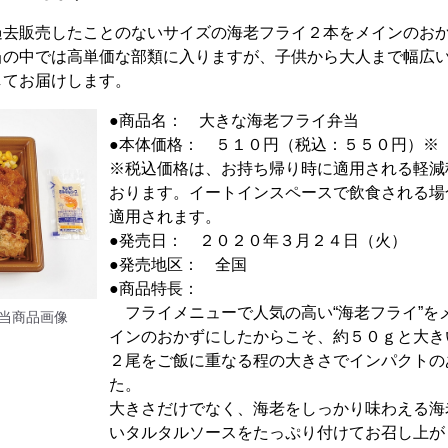
去販売したことのないサイズの海老フライ２本をメインのおか
当の中では高単価な部類に入りますが、子供から大人まで幅広
してお届けします。
●商品名： 大きな海老フライ弁当
●本体価格： ５１０円（税込：５５０円）※
※税込価格は、お持ち帰り時に適用される軽減
おります。イートインスペースで飲食される場
適用されます。
●発売日： ２０２０年３月２４日（火）
●発売地区： 全国
●商品特長：
フライメニューで人気の高い“海老フライ”を
当商品画像
インのおかずにしたからこそ、約５０ｇと大き
２尾をご飯に重なる程の大きさでインパクトの
た。
大きさだけでなく、海老をしっかり味わえる海
いタルタルソースをたっぷり付けてお召し上が