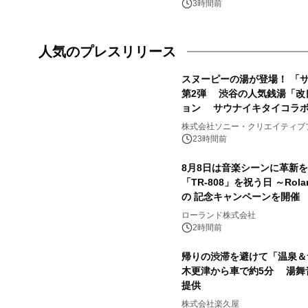
3時間前
人気のプレスリリース
スヌーピーの湯が登場！ 「サ
第2弾 渋谷の人気銭湯「改
ョン サウナイキタイコラ
1
株式会社ソニー・クリエイティブ
23時間前
8月8日は音楽シーンに革新
「TR-808」を祝う日 ～Rola
の 記念キャンペーンを開催 
3
ラムや、「TR-808」を愛
ローランド株式会社
ャーしたアニメーションを公
2時間前
帰りの渋滞を避けて「温泉＆
木更津から車で約5分 湯舞
提供
5
株式会社楽久屋