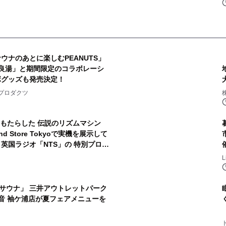
ウナのあとに楽しむPEANUTS」
良湯」と期間限定のコラボレーシ
ボグッズも発売決定！
2
プロダクツ
をもたらした 伝説のリズムマシン
nd Store Tokyoで実機を展示して
英国ラジオ「NTS」の 特別プログ
4
する伝説的アーティストを フィーチ
開～
サウナ」 三井アウトレットパーク
音 袖ケ浦店が夏フェアメニューを
6