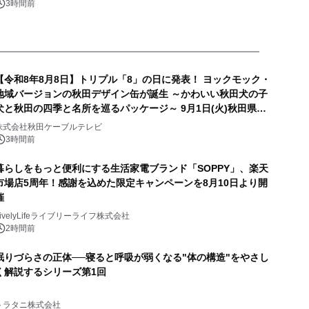
3時間前
【令和8年8月8日】トリプル「8」の日に発表！ ヨックモック・
地域バージョンの秋田デザイン缶が誕生 ～かわいい秋田犬の子
犬と秋田の四季と名所を巡るパッケージ～ 9月1日(火)秋田県内
で販売開始
株式会社秋田ケーブルテレビ
3時間前
暮らしをもっと便利にする生活家電ブランド「SOPPY」、楽天
市場店5周年！感謝を込めた限定キャンペーンを8月10日より開
催
LivelyLifeライブリーライフ株式会社
2時間前
眠りづらさの正体──寝ると呼吸が弱くなる"体の構造"をやさし
く解説するシリーズ第1回
トラタニ株式会社