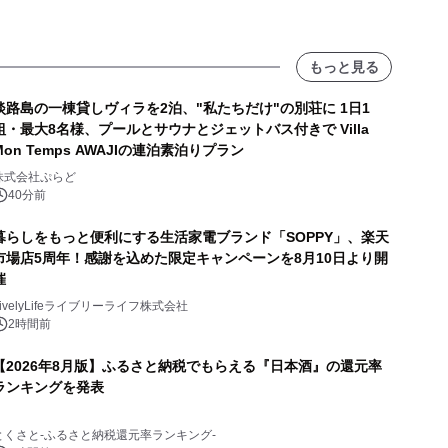
もっと見る
淡路島の一棟貸しヴィラを2泊、"私たちだけ"の別荘に 1日1
組・最大8名様、プールとサウナとジェットバス付きで Villa
Mon Temps AWAJIの連泊素泊りプラン
株式会社ぷらど
40分前
暮らしをもっと便利にする生活家電ブランド「SOPPY」、楽天
市場店5周年！感謝を込めた限定キャンペーンを8月10日より開
催
LivelyLifeライブリーライフ株式会社
2時間前
【2026年8月版】ふるさと納税でもらえる『日本酒』の還元率
ランキングを発表
とくさと-ふるさと納税還元率ランキング-