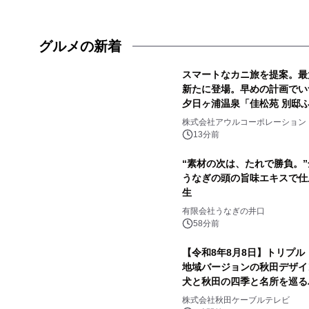
グルメの新着
スマートなカニ旅を提案。最大
新たに登場。早めの計画でい
夕日ヶ浦温泉「佳松苑 別邸
株式会社アウルコーポレーション
13分前
“素材の次は、たれで勝負。
うなぎの頭の旨味エキスで仕
生
有限会社うなぎの井口
58分前
【令和8年8月8日】トリプル
地域バージョンの秋田デザイ
犬と秋田の四季と名所を巡るパ
で販売開始
株式会社秋田ケーブルテレビ