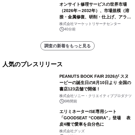
オンサイト修理サービスの世界市場
（2026年～2032年）、市場規模（溶
接・金属修復、研削・仕上げ、アライ
メント、その他）・分析レポートを発
株式会社マーケットリサーチセンター
表
40分前
調査の新着をもっと見る
人気のプレスリリース
PEANUTS BOOK FAIR 2026が スヌ
ーピーの誕生日の8月10日より 全国の
書店123店舗で開催！
1
株式会社ソニー・クリエイティブプロダクツ
6時間前
エリミネーター/SE専用シート
「GOODSEAT “COBRA”」登場 表
皮4種で愛車を自分色に
2
株式会社グッズ