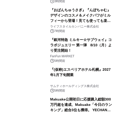
3時間前
『おぱんちゅうさぎ』『んぽちゃむ』
デザインのコスメ＆メイクパフがミル
フィーから登場！見ても使っても楽し
3
い、ポップでキュートなコレクショ
ライフスタイルカンパニー株式会社
ン。
7時間前
『銀河特急 ミルキー☆サブウェイ』コ
ラボジュエリー 第一弾 8/10（月）よ
り受注開始！
4
FanFun MARKET
5時間前
『(仮称)エスペリアホテル札幌』2027
年1月下旬開業
5
サムティホールディングス株式会社
5時間前
Makuake公開初日に応援購入総額300
万円超を達成、Makuake「今日のラン
キング」総合3位も獲得。 YECHAN音
6