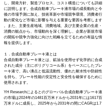
し、開発方針、製造プロセス、コスト構造についても詳細
に説明します。合成自動車ブレーキ液市場の成長動向と今
後の市場予測に加え、技術革新や市場競争環境、消費者行
動の変化など市場に影響を与える重要な要因を考察します
。また、主要生産地域、消費地域、及び主要企業の生産・
消費の観点から、市場動向を深く理解し、企業が新規市場
の開拓や競争力強化に向けた戦略を立てるための有益な情
報を提供します。
１．合成自動車ブレーキ液とは
合成自動車ブレーキ液とは、鉱油を使用せず化学的に合成
された成分（主にポリグリコール系）をベースにしたブレ
ーキ液で、高い沸点と低温流動性、優れた耐水性や防錆性
を持ち、ブレーキ性能の安定性と安全性を確保するために
使用されます。
YH Researchによるとのグローバル合成自動車ブレーキ液
の市場は2024年の1481百万米ドルから2031年には1617百
万米ドルに成長し、2025年から2031年の間にCAGRは1.7