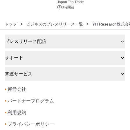
浴シンギングボウル第2弾の大型サイ
Japan Top Trade
ズ（XL・2XL・3XL）を先行販売中
8時間前
トップ
ビジネスのプレスリリース一覧
YH Research株式
プレスリリース配信
サポート
関連サービス
•
運営会社
•
パートナープログラム
•
利用規約
•
プライバシーポリシー