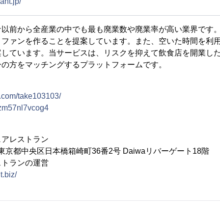
ant.jp/
ナ以前から全産業の中でも最も廃業数や廃業率が高い業界です
、ファンを作ることを提案しています。また、空いた時間を利
案しています。当サービスは、リスクを抑えて飲食店を開業し
ーの方をマッチングするプラットフォームです。
m.com/take103103/
ahzm57nl7vcog4
ェアレストラン
5 東京都中央区日本橋箱崎町36番2号 Daiwaリバーゲート18階
ストランの運営
t.biz/