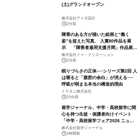
(土)グランドオープン
株式会社アイダ設計
2分前
障害のある方が描いた絵画と“働く
姿”を捉えた写真、 入賞80作品を展
示 「障害者雇用支援月間」作品展示
会を 東京・愛知で開催
株式会社ドゥ・クリエーション
2分前
眠りづらさの正体──シリーズ第2回 人
は寝ると「腹腔の余白」が消える──
呼吸が弱まる本当の構造的理由
トラタニ株式会社
15分前
留学ジャーナル、中学・高校留学に関
心を持つ生徒・保護者向けイベント
「中学・高校留学フェア2026 ニュー
ジーランド＆オーストラリア」を
株式会社留学ジャーナル
9/12(土)に開催
1時間前