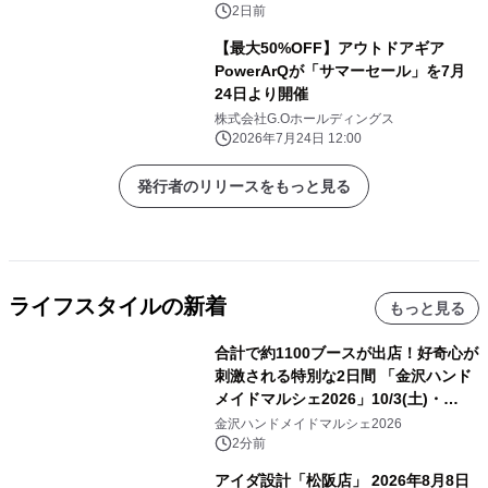
2日前
【最大50%OFF】アウトドアギア
PowerArQが「サマーセール」を7月
24日より開催
株式会社G.Oホールディングス
2026年7月24日 12:00
発行者のリリースをもっと見る
ライフスタイルの新着
もっと見る
合計で約1100ブースが出店！好奇心が
刺激される特別な2日間 「金沢ハンド
メイドマルシェ2026」10/3(土)・
10/4(日)開催
金沢ハンドメイドマルシェ2026
2分前
アイダ設計「松阪店」 2026年8月8日