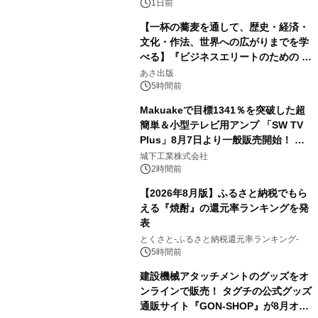
1日前
【一杯の蕎麦を通して、歴史・経済・
文化・作法、世界への広がりまでを学
べる】『ビジネスエリートのための 教
3
養としての蕎麦』2026年8月25日
あさ出版
（火）発売
5時間前
Makuakeで目標1341％を突破した超
簡単＆小型テレビ用アンプ 「SW TV
Plus」8月7日より一般販売開始！ ケ
4
ーブル1本つなぐだけ、テレビの音が
城下工業株式会社
ぐっと豊かに
2時間前
【2026年8月版】ふるさと納税でもら
える『焼酎』の還元率ランキングを発
表
5
とくさと-ふるさと納税還元率ランキング-
5時間前
建設機械アタッチメントのグッズをオ
ンラインで販売！ タグチの公式グッズ
通販サイト『GON-SHOP』が8月オー
6