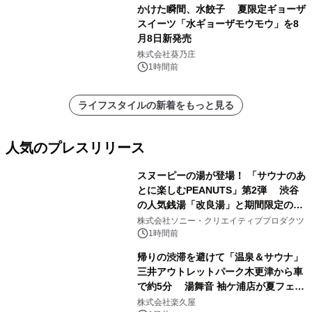
かけた瞬間、水餃子 夏限定ギョーザ
スイーツ「水ギョーザモウモウ」を8
月8日新発売
株式会社葵乃庄
1時間前
ライフスタイルの新着をもっと見る
人気のプレスリリース
スヌーピーの湯が登場！ 「サウナのあ
とに楽しむPEANUTS」第2弾 渋谷
の人気銭湯「改良湯」と期間限定のコ
1
ラボレーション サウナイキタイコラ
株式会社ソニー・クリエイティブプロダクツ
ボグッズも発売決定！
1時間前
帰りの渋滞を避けて「温泉＆サウナ」
三井アウトレットパーク木更津から車
で約5分 湯舞音 袖ケ浦店が夏フェア
2
メニューを提供
株式会社楽久屋