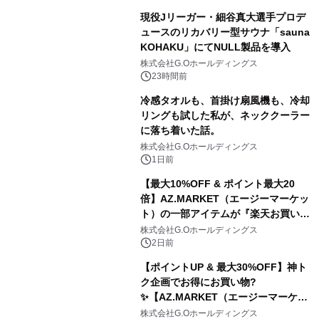
現役Jリーガー・細谷真大選手プロデ
ュースのリカバリー型サウナ「sauna
KOHAKU」にてNULL製品を導入
株式会社G.Oホールディングス
23時間前
冷感タオルも、首掛け扇風機も、冷却
リングも試した私が、ネッククーラー
に落ち着いた話。
株式会社G.Oホールディングス
1日前
【最大10%OFF & ポイント最大20
倍】AZ.MARKET（エージーマーケッ
ト）の一部アイテムが『楽天お買い物
マラソン』でお得に！
株式会社G.Oホールディングス
2日前
【ポイントUP & 最大30%OFF】神ト
ク企画でお得にお買い物?️
✨【AZ.MARKET（エージーマーケッ
ト）】
株式会社G.Oホールディングス