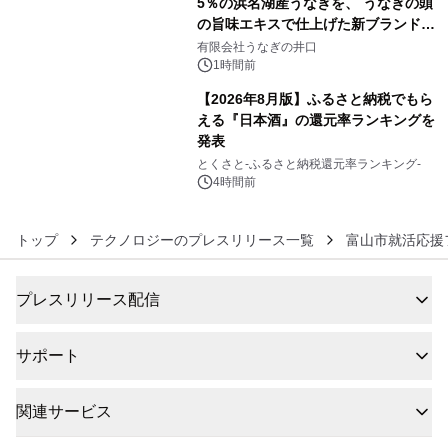
5％の浜名湖産うなぎを、 うなぎの頭
の旨味エキスで仕上げた新ブランド
5
「井口の誉」誕生
有限会社うなぎの井口
1時間前
【2026年8月版】ふるさと納税でもら
える『日本酒』の還元率ランキングを
発表
6
とくさと-ふるさと納税還元率ランキング-
4時間前
トップ
テクノロジーのプレスリリース一覧
富山市就活応援
プレスリリース配信
サポート
関連サービス