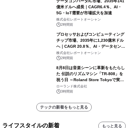
データコンバータIC市場、2035年141
億米ドルへ成長｜CAGR6.4％、AI・
5G・IoT需要が市場拡大を加速
株式会社レポートオーシャン
2時間前
プロセッサおよびコンピューティング
チップ市場、2035年に1,230億米ドル
へ｜CAGR 20.8％、AI・データセンタ
ー需要が成長を牽引
株式会社レポートオーシャン
2時間前
8月8日は音楽シーンに革新をもたらし
た 伝説のリズムマシン「TR-808」を
祝う日 ～Roland Store Tokyoで実機
を展示しての 記念キャンペーンを開
ローランド株式会社
催 英国ラジオ「NTS」の 特別プログ
3時間前
ラムや、「TR-808」を愛する伝説的
アーティストを フィーチャーしたアニ
テックの新着をもっと見る
メーションを公開～
ライフスタイルの新着
もっと見る