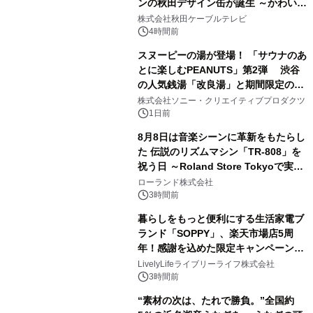
ンの秋田デザイン缶が誕生 ～かわいい
1
秋田犬の子犬と秋田の四季と名所を巡
株式会社秋田ケーブルテレビ
るパッケージ～ 9月1日(火)秋田県内で
4時間前
販売開始
スヌーピーの湯が登場！ 「サウナのあ
とに楽しむPEANUTS」第2弾 渋谷
の人気銭湯「改良湯」と期間限定のコ
2
ラボレーション サウナイキタイコラ
株式会社ソニー・クリエイティブプロダクツ
ボグッズも発売決定！
1日前
8月8日は音楽シーンに革新をもたらし
た 伝説のリズムマシン「TR-808」を
祝う日 ～Roland Store Tokyoで実機
3
を展示しての 記念キャンペーンを開
ローランド株式会社
催 英国ラジオ「NTS」の 特別プログ
3時間前
ラムや、「TR-808」を愛する伝説的
暮らしをもっと便利にする生活家電ブ
アーティストを フィーチャーしたアニ
ランド「SOPPY」、楽天市場店5周
メーションを公開～
年！感謝を込めた限定キャンペーンを
4
8月10日より開催
LivelyLifeライブリーライフ株式会社
3時間前
“素材の次は、たれで勝負。”全国約