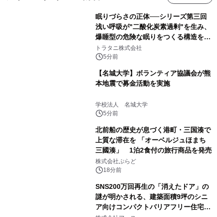
眠りづらさの正体──シリーズ第三回
浅い呼吸が"二酸化炭素過剰"を生み、
爆睡型の危険な眠りをつくる構造を解
説
トラタニ株式会社
5分前
【名城大学】ボランティア協議会が熊
本地震で募金活動を実施
学校法人 名城大学
5分前
北前船の歴史が息づく港町・三国湊で
上質な滞在を 「オーベルジュほまち
三國湊」 1泊2食付の旅行商品を発売
株式会社ぷらど
18分前
SNS200万回再生の「消えたドア」の
謎が明かされる、建築面積9坪のシニ
ア向けコンパクトバリアフリー住宅が
誕生