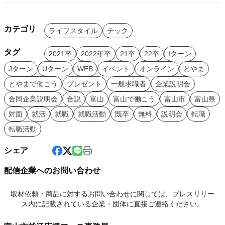
カテゴリ
ライフスタイル
テック
タグ
2021卒
2022年卒
21卒
22卒
Iターン
Jターン
Uターン
WEB
イベント
オンライン
とやま
とやまで働こう
プレゼント
一般求職者
企業説明会
合同企業説明会
合説
富山
富山で働こう
富山市
富山県
対面
就活
就職
就職活動
既卒
無料
説明会
転職
転職活動
シェア
配信企業へのお問い合わせ
取材依頼・商品に対するお問い合わせに関しては、プレスリリー
ス内に記載されている企業・団体に直接ご連絡ください。