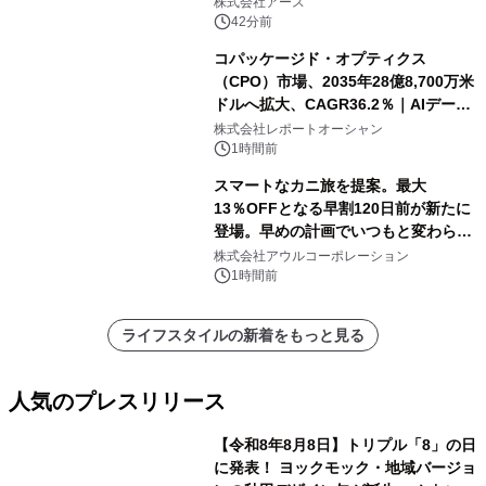
株式会社アース
42分前
コパッケージド・オプティクス
（CPO）市場、2035年28億8,700万米
ドルへ拡大、CAGR36.2％｜AIデータ
センター・高速光通信需要が成長を加
株式会社レポートオーシャン
速
1時間前
スマートなカニ旅を提案。最大
13％OFFとなる早割120日前が新たに
登場。早めの計画でいつもと変わらぬ
大人の冬旅を。ー夕日ヶ浦温泉「佳松
株式会社アウルコーポレーション
苑 別邸ふうか」ー
1時間前
ライフスタイルの新着をもっと見る
人気のプレスリリース
【令和8年8月8日】トリプル「8」の日
に発表！ ヨックモック・地域バージョ