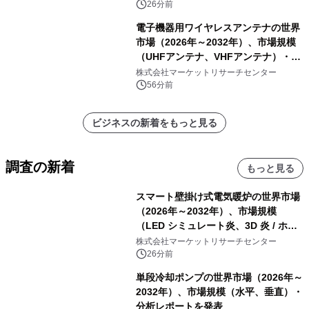
骨材ホッパー 12 m³以上）・分析レポ
26分前
ートを発表
電子機器用ワイヤレスアンテナの世界
市場（2026年～2032年）、市場規模
（UHFアンテナ、VHFアンテナ）・分
析レポートを発表
株式会社マーケットリサーチセンター
56分前
ビジネスの新着をもっと見る
調査の新着
もっと見る
スマート壁掛け式電気暖炉の世界市場
（2026年～2032年）、市場規模
（LED シミュレート炎、3D 炎 / ホロ
グラフィック効果、水ミスト炎）・分
株式会社マーケットリサーチセンター
析レポートを発表
26分前
単段冷却ポンプの世界市場（2026年～
2032年）、市場規模（水平、垂直）・
分析レポートを発表