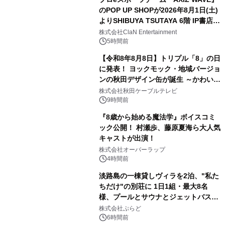
のPOP UP SHOPが2026年8月1日(土)
よりSHIBUYA TSUTAYA 6階 IP書店で
3
開催決定！！
株式会社ClaN Entertainment
5時間前
【令和8年8月8日】トリプル「8」の日
に発表！ ヨックモック・地域バージョ
ンの秋田デザイン缶が誕生 ～かわいい
4
秋田犬の子犬と秋田の四季と名所を巡
株式会社秋田ケーブルテレビ
るパッケージ～ 9月1日(火)秋田県内で
9時間前
販売開始
『8歳から始める魔法学』ボイスコミ
ック公開！ 村瀬歩、藤原夏海ら大人気
キャストが出演！
5
株式会社オーバーラップ
4時間前
淡路島の一棟貸しヴィラを2泊、"私た
ちだけ"の別荘に 1日1組・最大8名
様、プールとサウナとジェットバス付
6
きで Villa Mon Temps AWAJIの連泊
株式会社ぷらど
素泊りプラン
6時間前