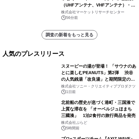
（UHFアンテナ、VHFアンテナ）・分
析レポートを発表
株式会社マーケットリサーチセンター
56分前
調査の新着をもっと見る
人気のプレスリリース
スヌーピーの湯が登場！ 「サウナのあ
とに楽しむPEANUTS」第2弾 渋谷
の人気銭湯「改良湯」と期間限定のコ
1
ラボレーション サウナイキタイコラ
株式会社ソニー・クリエイティブプロダクツ
ボグッズも発売決定！
1日前
北前船の歴史が息づく港町・三国湊で
上質な滞在を 「オーベルジュほまち
三國湊」 1泊2食付の旅行商品を発売
2
株式会社ぷらど
5時間前
プロeスポーツチーム『AXIZ WAVE』