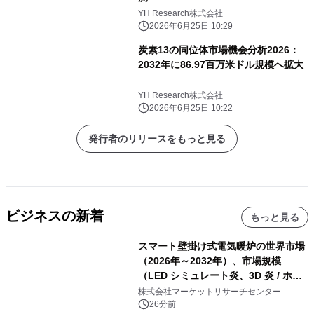
YH Research株式会社
2026年6月25日 10:29
炭素13の同位体市場機会分析2026：
2032年に86.97百万米ドル規模へ拡大
YH Research株式会社
2026年6月25日 10:22
発行者のリリースをもっと見る
ビジネスの新着
もっと見る
スマート壁掛け式電気暖炉の世界市場
（2026年～2032年）、市場規模
（LED シミュレート炎、3D 炎 / ホロ
グラフィック効果、水ミスト炎）・分
株式会社マーケットリサーチセンター
析レポートを発表
26分前