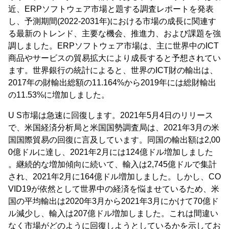
近、ERPソフトウェア市場と題する調査レポートを発表
し、予測期間(2022-2031年)における市場の成長に関連す
る最新のトレンド、主要な機会、推進力、および課題を強
調しました。ERPソフトウェア市場は、主に世界中のICT
商品やサービスの貿易拡大により成長すると予想されてい
ます。世界銀行の統計によると、世界のICT財の輸出は、
2017年の財輸出総額の11.164%から2019年には総財輸出
の11.53%に増加しました。
U S市場は急速に回復します。2021年5月4日のリリース
で、米国経済分析局と米国国勢調査局は、2021年3月の米
国国際貿易の回復に言及しています。同国の輸出額は2,00
0億ドルに達し、2021年2月には124億ドル増加しました
。継続的な増加傾向に続いて、輸入は2,745億ドルで集計
され、2021年2月に164億ドル増加しました。しかし、CO
VID19が依然として世界中の経済を悩ませているため、米
国の平均輸出は2020年3月から2021年3月にかけて70億ド
ル減少し、輸入は207億ドル増加しました。これは間違い
なく市場がどのように回復しようとしているかを示してお