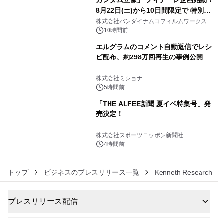
ガンダム立像」 フィナーレ企画始動！
8月22日(土)から10日間限定で 特別映
4
像『UNICORN GUNDAM Statue ―
株式会社バンダイナムコフィルムワークス
BEYOND POSSIBILITY ―』を上映！
10時間前
エルグラムのコメント自動返信でレシ
ピ配布、約298万回再生の事例公開
5
株式会社ミショナ
5時間前
「THE ALFEE新聞 夏イベ特集号」発
売決定！
6
株式会社スポーツニッポン新聞社
4時間前
トップ
ビジネスのプレスリリース一覧
Kenneth Research
プレスリリース配信