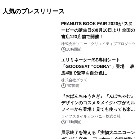
人気のプレスリリース
PEANUTS BOOK FAIR 2026が スヌ
ーピーの誕生日の8月10日より 全国の
書店123店舗で開催！
1
株式会社ソニー・クリエイティブプロダクツ
10時間前
エリミネーター/SE専用シート
「GOODSEAT “COBRA”」登場 表
皮4種で愛車を自分色に
2
株式会社グッズ
7時間前
『おぱんちゅうさぎ』『んぽちゃむ』
デザインのコスメ＆メイクパフがミル
フィーから登場！見ても使っても楽し
3
い、ポップでキュートなコレクショ
ライフスタイルカンパニー株式会社
ン。
11時間前
展示終了を迎える「実物大ユニコーン