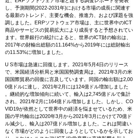
近、ERPソフトウェア市場と題する調査レポートを発表
し、予測期間(2022-2031年)における市場の成長に関連す
る最新のトレンド、主要な機会、推進力、および課題を強
調しました。ERPソフトウェア市場は、主に世界中のICT
商品やサービスの貿易拡大により成長すると予想されてい
ます。世界銀行の統計によると、世界のICT財の輸出は、
2017年の財輸出総額の11.164%から2019年には総財輸出
の11.53%に増加しました。
U S市場は急速に回復します。2021年5月4日のリリース
で、米国経済分析局と米国国勢調査局は、2021年3月の米
国国際貿易の回復に言及しています。同国の輸出額は2,00
0億ドルに達し、2021年2月には124億ドル増加しました
。継続的な増加傾向に続いて、輸入は2,745億ドルで集計
され、2021年2月に164億ドル増加しました。しかし、CO
VID19が依然として世界中の経済を悩ませているため、米
国の平均輸出は2020年3月から2021年3月にかけて70億ド
ル減少し、輸入は207億ドル増加しました。これは間違い
なく市場がどのように回復しようとしているかを示してお