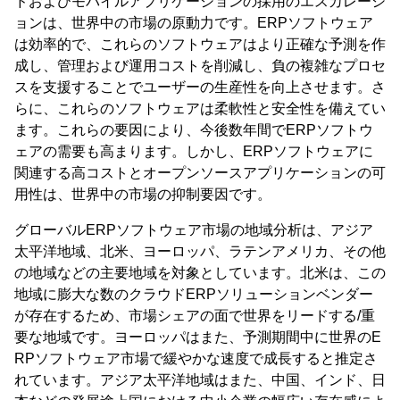
ドおよびモバイルアプリケーションの採用のエスカレーシ
ョンは、世界中の市場の原動力です。ERPソフトウェア
は効率的で、これらのソフトウェアはより正確な予測を作
成し、管理および運用コストを削減し、負の複雑なプロセ
スを支援することでユーザーの生産性を向上させます。さ
らに、これらのソフトウェアは柔軟性と安全性を備えてい
ます。これらの要因により、今後数年間でERPソフトウ
ェアの需要も高まります。しかし、ERPソフトウェアに
関連する高コストとオープンソースアプリケーションの可
用性は、世界中の市場の抑制要因です。
グローバルERPソフトウェア市場の地域分析は、アジア
太平洋地域、北米、ヨーロッパ、ラテンアメリカ、その他
の地域などの主要地域を対象としています。北米は、この
地域に膨大な数のクラウドERPソリューションベンダー
が存在するため、市場シェアの面で世界をリードする/重
要な地域です。ヨーロッパはまた、予測期間中に世界のE
RPソフトウェア市場で緩やかな速度で成長すると推定さ
れています。アジア太平洋地域はまた、中国、インド、日