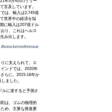
21年5月4日のリリー
いて言及しています。
では、輸入は2,745億
として世界中の経済を悩
時期に輸入は207億ドル
ており、これはヘルス
を生み出します。
/
www.kennethresear
まりに支えられて、エ
ンドでは、2020年
らに、2015-16年か
長しました。
億米ドルに達すると予測さ
加剤は、ゴムの物理的
るため、主要な推進要