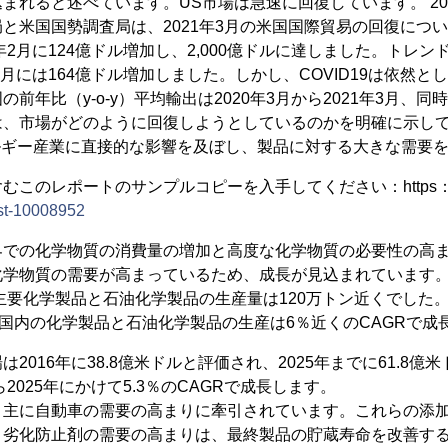
まれると述べています。US市場は急速に回復しています。 20
と米国国勢調査局は、2021年3月の米国国際貿易の回復につ
年2月に124億ドル増加し、2,000億ドルに達しました。トレンド
2月には164億ドル増加しました。しかし、COVID19は依然
前年比（y-o-y）平均輸出は2020年3月から2021年3月、同
は、市場がどのように回復しようとしているのかを明確に示し
学/エネルギー産業に直接的な影響を及ぼし、製品に対する大きな需要
むこのレポートのサンプルコピーを入手してください：https：/
st-10008952
界での化学物質の消費量の増加と高度な化学物質の必要性の高
学物質の需要が高まっているため、成長が見込まれています。イ
主要化学製品と石油化学製品の生産量は120万トン近くでした。さ
間に、国内の化学製品と石油化学製品の生産は6％近くのCAGRで成
2016年に38.8億米ドルと評価され、2025年までに61.8
ら2025年にかけて5.3％のCAGRで成長します。
、主に自動車の需要の高まりに牽引されています。これらの添
。劣化防止剤の需要の高まりは、最終製品の貯蔵寿命を改善す