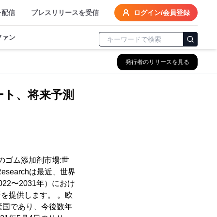
を配信
プレスリリースを受信
ログイン/会員登録
ファン
発行者のリリースを見る
ート、将来予測
のゴム添加剤市場:世
searchは最近、世界
2〜2031年）におけ
を提供します。 。欧
産国であり、今後数年