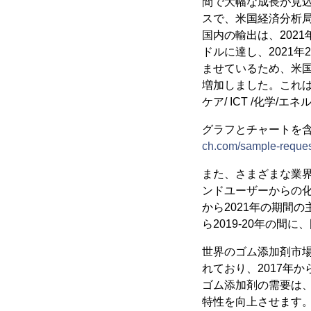
間で大幅な成長が見込
スで、米国経済分析局
国内の輸出は、2021
ドルに達し、2021年
ませているため、米国の
増加しました。これ
ケア/ ICT /化
グラフとチャートを含
ch.com/sample-reque
また、さまざまな業
ンドユーザーからの化
から2021年の期間の
ら2019-20年の
世界のゴム添加剤市場は
れており、2017年か
ゴム添加剤の需要は
特性を向上させます