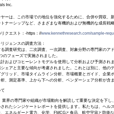
ls Inc.
ーヤーは、この市場での地位を強化するために、合併や買収、
ートナーシップなど、さまざまな有機的および無機的な成長戦
エスト：-https：//
www.kennethresearch.com/sample-requ
テリジェンスの調査方法：
する調査研究は、二次調査、一次調査、対象分野の専門家のア
5つのフェーズで実施されました。
統計およびコヒーレントモデルを使用して分析および予測され
場シェアと主要な傾向が考慮されました。これとは別に、他の
ググリッド、市場タイムライン分析、市場概要とガイド、企業
分析、測定基準、上から下への分析、ベンダーシェア分析が含
いて
earchは、業界の専門家や組織が市場動向を解読して重要な決定を
されたシンジケートレポートを提供します。私たちは、ヘルス
、エネルギーと電力、化学、FMCGと食品、航空宇宙と防衛