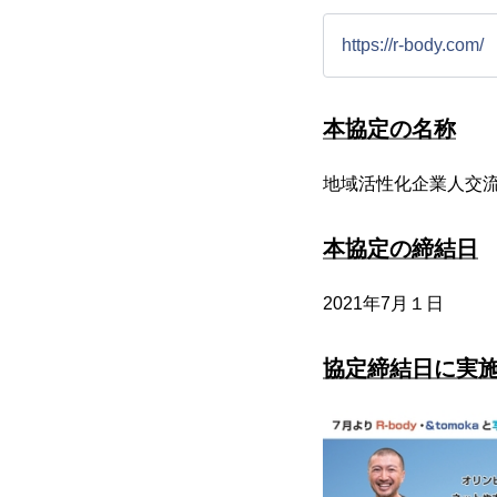
https://r-body.com/
本協定の名称
地域活性化企業人交
本協定の締結日
2021年7月１日
協定締結日に実