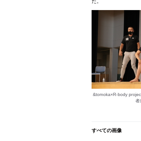
た。
&tomoka×R-body 
者
すべての画像