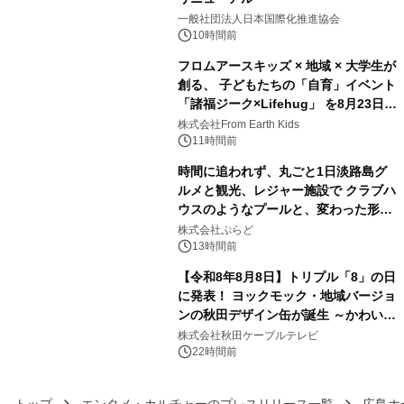
3
一般社団法人日本国際化推進協会
10時間前
フロムアースキッズ × 地域 × 大学生が
創る、 子どもたちの「自育」イベント
「諸福ジーク×Lifehug」 を8月23日
4
(日)開催
株式会社From Earth Kids
11時間前
時間に追われず、丸ごと1日淡路島グ
ルメと観光、レジャー施設で クラブハ
ウスのようなプールと、変わった形の
5
サウナも 「THE BOXY AWAJI」のお
株式会社ぷらど
得な素泊まり連泊プランで
13時間前
【令和8年8月8日】トリプル「8」の日
に発表！ ヨックモック・地域バージョ
ンの秋田デザイン缶が誕生 ～かわいい
6
秋田犬の子犬と秋田の四季と名所を巡
株式会社秋田ケーブルテレビ
るパッケージ～ 9月1日(火)秋田県内で
22時間前
販売開始