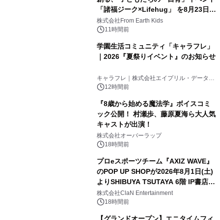
「諸福ジーク×Lifehug」 を8月23日
(日)開催
株式会社From Earth Kids
11時間前
学園生活コミュニティ「キャラフレ」
｜2026『夏祭りイベント』のお知らせ
キャラフレ｜株式会社エイプリル・データ・
デザインズ
12時間前
『8歳から始める魔法学』ボイスコミ
ック公開！ 村瀬歩、藤原夏海ら大人気
キャストが出演！
株式会社オーバーラップ
18時間前
プロeスポーツチーム『AXIZ WAVE』
のPOP UP SHOPが2026年8月1日(土)
よりSHIBUYA TSUTAYA 6階 IP書店で
開催決定！！
株式会社ClaN Entertainment
18時間前
【グランドオープン】エニタイムフィ