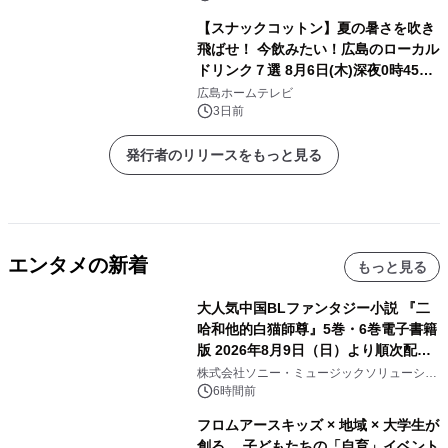
【スナックコットン】夏の暑さを吹き
飛ばせ！ 今飲みたい！広島のローカル
ドリンク７選 8月6日(木)深夜0時45分
放送
広島ホームテレビ
3日前
発行者のリリースをもっと見る
エンタメの新着
もっと見る
大人気中国BLファンタジー小説 『二
哈和他的白猫師尊』5巻・6巻電子書籍
版 2026年8月9日（日）より順次配信
開始
株式会社ソニー・ミュージックソリューショ
ンズ
6時間前
フロムアースキッズ × 地域 × 大学生が
創る、 子どもたちの「自育」イベント