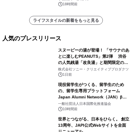
18時間前
ライフスタイルの新着をもっと見る
人気のプレスリリース
スヌーピーの湯が登場！ 「サウナのあ
とに楽しむPEANUTS」第2弾 渋谷
の人気銭湯「改良湯」と期間限定のコ
1
ラボレーション サウナイキタイコラ
株式会社ソニー・クリエイティブプロダクツ
ボグッズも発売決定！
1日前
現役留学生がつくる、留学生のため
の、留学生専用プラットフォーム
Japan Alumni Network（JAN）β版
2
をリリース
一般社団法人日本国際化推進協会
10時間前
世界とつながる、日本をひらく。 創立
13周年、JAPI公式Webサイトを全面
リニューアル