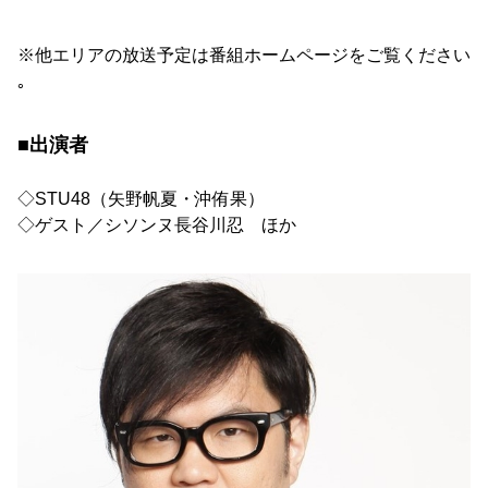
※他エリアの放送予定は番組ホームページをご覧ください
｡
■出演者
◇STU48（矢野帆夏・沖侑果）
◇ゲスト／シソンヌ長谷川忍 ほか