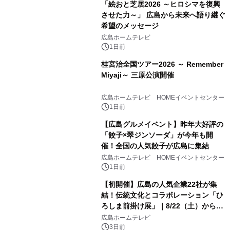
「絵おと芝居2026 ～ヒロシマを復興
させた力～」 広島から未来へ語り継ぐ
希望のメッセージ
広島ホームテレビ
1日前
桂宮治全国ツアー2026 ～ Remember
Miyaji～ 三原公演開催
広島ホームテレビ HOMEイベントセンター
1日前
【広島グルメイベント】昨年大好評の
「餃子×翠ジンソーダ」が今年も開
催！全国の人気餃子が広島に集結
広島ホームテレビ HOMEイベントセンター
1日前
【初開催】広島の人気企業22社が集
結！伝統文化とコラボレーション「ひ
ろしま前掛け展」｜8/22（土）から開
幕！
広島ホームテレビ
3日前