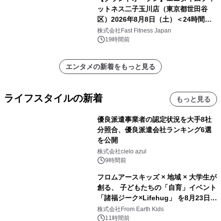
ットネス二子玉川店（東京都世田谷
区）2026年8月8日（土）＜24時間年
中無休のフィットネスジム＞
株式会社Fast Fitness Japan
19時間前
エンタメの新着をもっと見る
ライフスタイルの新着
もっと見る
優良派遣事業者の認定状況を大手8社
分照合、優良派遣会社ランキング6選
を公開
株式会社cielo azul
9時間前
フロムアースキッズ × 地域 × 大学生が
創る、 子どもたちの「自育」イベント
「諸福ジーク×Lifehug」 を8月23日
(日)開催
株式会社From Earth Kids
11時間前