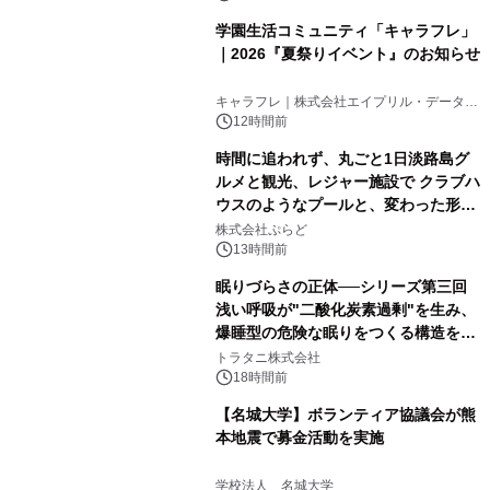
学園生活コミュニティ「キャラフレ」
｜2026『夏祭りイベント』のお知らせ
キャラフレ｜株式会社エイプリル・データ・
デザインズ
12時間前
時間に追われず、丸ごと1日淡路島グ
ルメと観光、レジャー施設で クラブハ
ウスのようなプールと、変わった形の
サウナも 「THE BOXY AWAJI」のお
株式会社ぷらど
得な素泊まり連泊プランで
13時間前
眠りづらさの正体──シリーズ第三回
浅い呼吸が"二酸化炭素過剰"を生み、
爆睡型の危険な眠りをつくる構造を解
説
トラタニ株式会社
18時間前
【名城大学】ボランティア協議会が熊
本地震で募金活動を実施
学校法人 名城大学