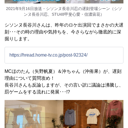
2021年9月16日放送・シソンヌ長谷川忍の遅刻登場シーン（シソ
ンヌ長谷川忍、STU48甲斐心愛・信濃宙花）
シソンヌ長谷川さんは、昨年のロケ出演回でまさかの大遅
刻･･･その時の理由や気持ちを、今さらながら徹底的に深
掘りします。
https://hread.home-tv.co.jp/post-92324/
MCほのたん（矢野帆夏）＆沖ちゃん（沖侑果）が、遅刻
理由について質問攻め！
長谷川さんも反論しますが、その言い訳に議論は沸騰し、
罰ゲームをする流れに発展･･･!?