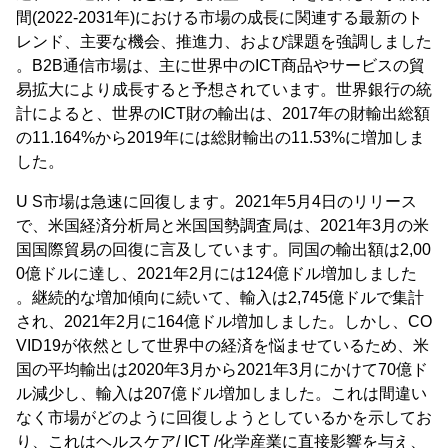
間(2022-2031年)における市場の成長に関連する最新のト
レンド、主要な機会、推進力、および課題を強調しました
。B2B通信市場は、主に世界中のICT商品やサービスの貿
易拡大により成長すると予想されています。世界銀行の統
計によると、世界のICT財の輸出は、2017年の財輸出総額
の11.164%から2019年には総財輸出の11.53%に増加しま
した。
U S市場は急速に回復します。2021年5月4日のリリース
で、米国経済分析局と米国国勢調査局は、2021年3月の米
国国際貿易の回復に言及しています。同国の輸出額は2,00
0億ドルに達し、2021年2月には124億ドル増加しました
。継続的な増加傾向に続いて、輸入は2,745億ドルで集計
され、2021年2月に164億ドル増加しました。しかし、CO
VID19が依然として世界中の経済を悩ませているため、米
国の平均輸出は2020年3月から2021年3月にかけて70億ド
ル減少し、輸入は207億ドル増加しました。これは間違い
なく市場がどのように回復しようとしているかを示してお
り、これはヘルスケア/ ICT /化学産業に直接影響を与え、