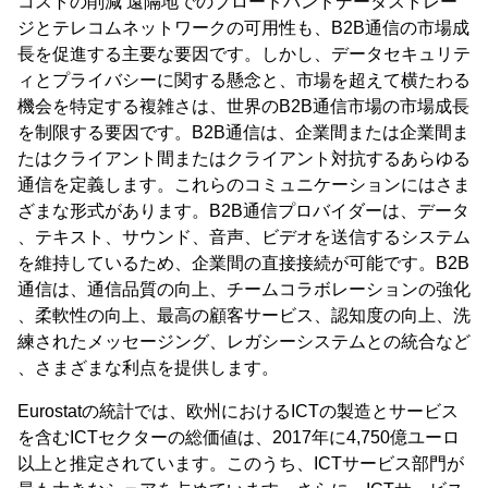
コストの削減 遠隔地でのブロードバンドデータストレー
ジとテレコムネットワークの可用性も、B2B通信の市場成
長を促進する主要な要因です。しかし、データセキュリテ
ィとプライバシーに関する懸念と、市場を超えて横たわる
機会を特定する複雑さは、世界のB2B通信市場の市場成長
を制限する要因です。B2B通信は、企業間または企業間ま
たはクライアント間またはクライアント対抗するあらゆる
通信を定義します。これらのコミュニケーションにはさま
ざまな形式があります。B2B通信プロバイダーは、データ
、テキスト、サウンド、音声、ビデオを送信するシステム
を維持しているため、企業間の直接接続が可能です。B2B
通信は、通信品質の向上、チームコラボレーションの強化
、柔軟性の向上、最高の顧客サービス、認知度の向上、洗
練されたメッセージング、レガシーシステムとの統合など
、さまざまな利点を提供します。
Eurostatの統計では、欧州におけるICTの製造とサービス
を含むICTセクターの総価値は、2017年に4,750億ユーロ
以上と推定されています。このうち、ICTサービス部門が