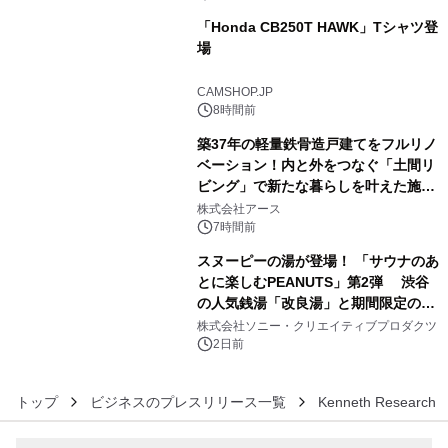
「Honda CB250T HAWK」Tシャツ登
場
4
CAMSHOP.JP
8時間前
築37年の軽量鉄骨造戸建てをフルリノ
ベーション！内と外をつなぐ「土間リ
ビング」で新たな暮らしを叶えた施工
5
事例を株式会社アースが公開
株式会社アース
7時間前
スヌーピーの湯が登場！ 「サウナのあ
とに楽しむPEANUTS」第2弾 渋谷
の人気銭湯「改良湯」と期間限定のコ
6
ラボレーション サウナイキタイコラ
株式会社ソニー・クリエイティブプロダクツ
ボグッズも発売決定！
2日前
トップ
ビジネスのプレスリリース一覧
Kenneth Research