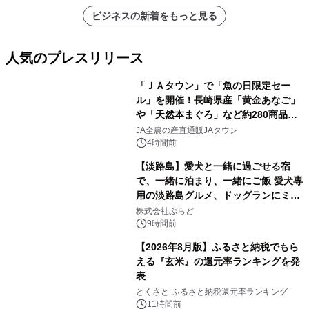
ビジネスの新着をもっと見る
人気のプレスリリース
「ＪＡタウン」で「魚の日限定セー
ル」を開催！長崎県産「黄金あなご」
や「天然本まぐろ」など約280商品を
1
販売！～毎月１０日の定例企画～
JA全農の産直通販JAタウン
4時間前
【淡路島】愛犬と一緒に過ごせる宿
で、一緒に泊まり、一緒にご飯 愛犬専
用の淡路島グルメ、ドッグランにミニ
2
プール グランピングとトレーラーハウ
株式会社ぷらど
スの2施設で
9時間前
【2026年8月版】ふるさと納税でもら
える『玄米』の還元率ランキングを発
表
3
とくさと-ふるさと納税還元率ランキング-
11時間前