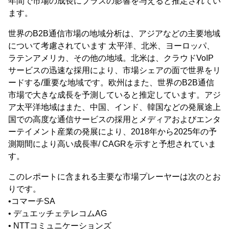
年間で市場の成長にプラスの影響を与えると推定されてい
ます。
世界のB2B通信市場の地域分析は、アジアなどの主要地域
について考慮されています 太平洋、北米、ヨーロッパ、
ラテンアメリカ、その他の地域。北米は、クラウドVoIP
サービスの迅速な採用により、市場シェアの面で世界をリ
ードする/重要な地域です。欧州はまた、世界のB2B通信
市場で大きな成長を予測していると推定しています。アジ
ア太平洋地域はまた、中国、インド、韓国などの発展途上
国での高度な通信サービスの採用とメディアおよびエンタ
ーテイメント産業の発展により、2018年から2025年の予
測期間により高い成長率/ CAGRを示すと予想されていま
す。
このレポートに含まれる主要な市場プレーヤーは次のとお
りです。
•コマーチSA
• デュエッチェテレコムAG
• NTTコミュニケーションズ