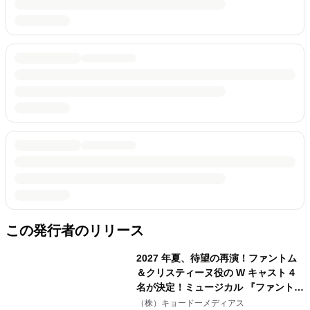
この発行者のリリース
2027 年夏、待望の再演！ファントム
＆クリスティーヌ役の W キャスト 4
名が決定！ミュージカル 『ファント
ム』
（株）キョードーメディアス