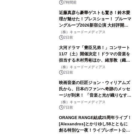
7時間前
近藤真彦ら豪華ゲストも驚き！鈴木愛
理が魅せた！プレスショー！ ブルーマ
ングループ2026新宿公演 大好評開催
中！！
（株）キョードーメディアス
2日前
大河ドラマ「豊臣兄弟！」コンサート
11/7（土）開催決定！ドラマの音楽を
担当する木村秀彬ほか、緒形敦（織田
信澄役）、松本怜生（石田三成役）が
（株）キョードーメディアス
ゲスト出演 8 月 5 日（水）10:00 よ
2日前
り最速先行受付開始
映画音楽の巨匠ジョン・ウィリアムズ
氏から、日本のファンへ奇跡のメッセ
ージが到来！ 「音楽と光が織りなす素
晴らしい夜に！」9 月 5 日開催の『埼
（株）キョードーメディアス
スタ花火』へ向け、直筆サイン入りレ
7日前
ターが公開
ORANGE RANGE結成25周年ライブ！
[Alexandros]とかりゆし58とともに
創る特別な一夜！ライブレポート公