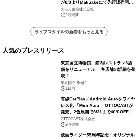
が8/3よりMakuakeにて先行販売開
始！
スモカ歯磨株式会社
2時間前
ライフスタイルの新着をもっと見る
人気のプレスリリース
東京国立博物館、館内レストラン3店
舗をリニューアル 各店舗の詳細を発
表！
1
東京国立博物館
1日前
有線CarPlay／Android Autoをワイヤ
レス化 「Mini Aura」 OTTOCASTが
発売、2色展開で8/31まで40％OFF！
2
OTTOCAST株式会社
9時間前
仮面ライダー55周年記念！オリジナル