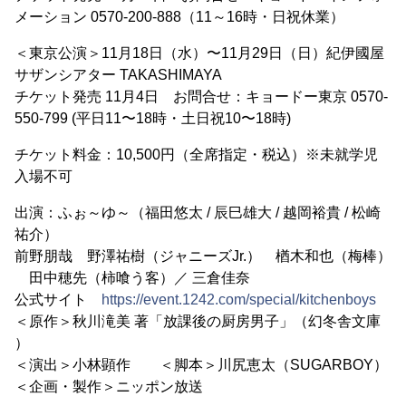
メーション 0570-200-888（11～16時・日祝休業）
＜東京公演＞11月18日（水）〜11月29日（日）紀伊國屋
サザンシアター TAKASHIMAYA
チケット発売 11月4日 お問合せ：キョードー東京 0570-
550-799 (平日11〜18時・土日祝10〜18時)
チケット料金：10,500円（全席指定・税込）※未就学児
入場不可
出演：ふぉ～ゆ～（福田悠太 / 辰巳雄大 / 越岡裕貴 / 松崎
祐介）
前野朋哉 野澤祐樹（ジャニーズJr.） 楢木和也（梅棒）
田中穂先（柿喰う客）／ 三倉佳奈
公式サイト
https://event.1242.com/special/kitchenboys
＜原作＞秋川滝美 著「放課後の厨房男子」（幻冬舎文庫
）
＜演出＞小林顕作 ＜脚本＞川尻恵太（SUGARBOY）
＜企画・製作＞ニッポン放送