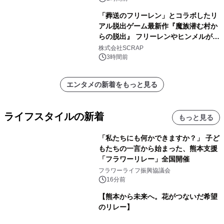
「葬送のフリーレン」とコラボしたリ
アル脱出ゲーム最新作『魔族潜む村か
らの脱出』 フリーレンやヒンメルが武
器を手に魔族を見据える描き下ろしメ
株式会社SCRAP
インビジュアル公開
3時間前
エンタメの新着をもっと見る
ライフスタイルの新着
もっと見る
「私たちにも何かできますか？」 子ど
もたちの一言から始まった、熊本支援
「フラワーリレー」全国開催
フラワーライフ振興協議会
16分前
【熊本から未来へ。花がつないだ希望
のリレー】