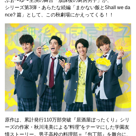
ふぉ〜ゆ〜主演の舞台「放課後の厨房男子」が、
シリーズ第3弾・あらたな続編「まかない飯とShall we da
nce? 篇」として、この秋劇場にかえってくる！！
原作は、累計発行110万部突破『居酒屋ぼったくり』シリ
ーズの作家・秋川滝美による“料理”をテーマにした学園友
情ストーリー。男子高校の料理部＝『包丁部』を舞台に、