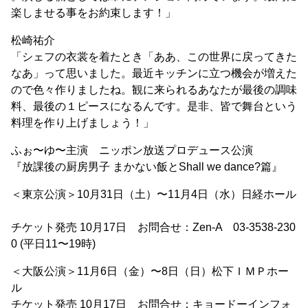
楽しませる事をお約束します！」
松崎祐介
「シェフの衣裳を着たとき「ああ、この世界に戻ってきた
なあ」って思いました。最近キッチンに立つ機会が増えた
ので色々作りましたね。観に来られるあなたが最後の調味
料、最後の１ピースになるんです。是非、皆で舞台という
料理を作り上げましょう！」
ふぉ〜ゆ〜主演 ニッポン放送プロデュース公演
『放課後の厨房男子 まかない飯とShall we dance?篇』
＜東京公演＞10月31日（土）〜11月4日（水）日経ホール
チケット発売 10月17日 お問合せ：Zen-A 03-3538-230
0 (平日11〜19時)
＜大阪公演＞11月6日（金）〜8日（日）松下ＩＭＰホー
ル
チケット発売 10月17日 お問合せ：キョードーインフォ