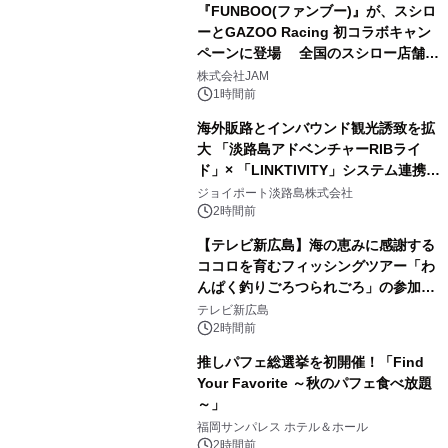
『FUNBOO(ファンブー)』が、スシロ
ーとGAZOO Racing 初コラボキャン
ペーンに登場 全国のスシロー店舗で
GR 4車種の FUNBOO(ミニカー)付き
株式会社JAM
メニューが展開されます
1時間前
海外販路とインバウンド観光誘致を拡
大 「淡路島アドベンチャーRIBライ
ド」× 「LINKTIVITY」システム連携を
開始！
ジョイポート淡路島株式会社
2時間前
【テレビ新広島】海の恵みに感謝する
ココロを育むフィッシングツアー「わ
んぱく釣りごろつられごろ」の参加小
学生を募集
テレビ新広島
2時間前
推しパフェ総選挙を初開催！「Find
Your Favorite ～秋のパフェ食べ放題
～」
福岡サンパレス ホテル＆ホール
2時間前