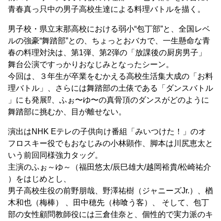
青春真っ只中の男子高校生達による料理バトルを描く。
男子校・県立末那高校における弱小“包丁部”と、全国レベ
ルの強豪“舞踏部”との、ちょっとおバカで、一生懸命な青
春の料理対決は、第1弾、第2弾の「放課後の厨房男子」
舞台公演ですっかりおなじみとなったシーン。
今回は、３年生が卒業をむかえる高校生活集大成の「お料
理バトル」、さらには舞踏部の土俵である「ダンスバトル
」にも発展⁉、ふぉ〜ゆ〜の真骨頂のダンスがどのように
舞踏部に挑むか、目が離せない。
演出はNHK Eテレの子供向け番組「みいつけた！」のオ
フロスキー役でもおなじみの小林顕作、脚本は川尻恵太と
いう前回同様強力タッグ。
主演のふぉ～ゆ～（福田悠太/辰巳雄大/越岡裕貴/松崎祐介
）をはじめとし、
男子高校生役の前野朋哉、野澤祐樹（ジャニーズJr.）、楢
木和也（梅棒） 、田中穂先（柿喰う客）、 そして、包丁
部の女性顧問教師役には三倉佳奈と、個性的で実力派のキ