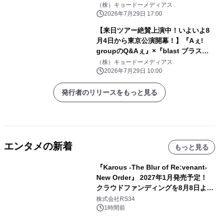
開！「YOKOHAMA UNITE音楽祭
（株）キョードーメディアス
2026 presents ORANGE RANGE
2026年7月29日 17:00
【祝】25周年 ベストヒット・チャン
【来日ツアー絶賛上演中！いよいよ8
プルー」
月4日から東京公演開幕！】『Aぇ!
groupのQ&Aぇ』×『blast ブラス
ト！』 スペシャルコラボが実現！
（株）キョードーメディアス
8/1(土)13:35~ フジテレビで特別番組
2026年7月29日 10:00
の放送決定
発行者のリリースをもっと見る
エンタメの新着
もっと見る
『Karous -The Blur of Re:venant-
New Order』 2027年1月発売予定！
クラウドファンディングを8月8日より
開始
株式会社RS34
1時間前