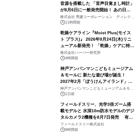
音源を搭載した 「音声目覚まし時計」
が8月6日に一般発売開始！ あの日の
3
大興奮が今甦る
株式会社 秀建コーポレーション ディレクト
アートギャラリー
11時間前
乾燥ケアライン『Moist Plus(モイス
ト プラス)』 2026年9月24日(木)リニ
ューアル新発売！ 「乾燥」ケアに特化
4
し、ライン使いで潤いに満ちた肌へ
株式会社ハーバー研究所
4時間前
神戸アンパンマンこどもミュージアム
＆モールに 新たな遊び場が誕生！
2027年2月「ぼうけんアイランド」が
5
オープン
神戸アンパンマンこどもミュージアム＆モー
ル
1日前
フィールドスリー、光学3倍ズーム搭
載モデルと 水深10m防水モデルのデジ
タルカメラ2機種を8月7日発売 有効
6
約1300万画素、用途別に選べるコンデ
フィールドスリー株式会社
ジ新登場
8時間前