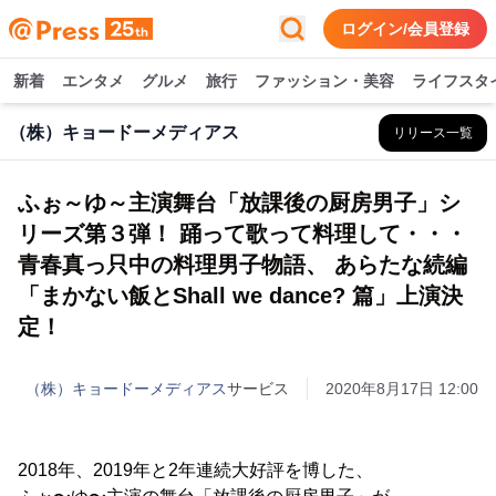
ログイン/会員登録
新着
エンタメ
グルメ
旅行
ファッション・美容
ライフスタ
（株）キョードーメディアス
リリース一覧
ふぉ～ゆ～主演舞台「放課後の厨房男子」シ
リーズ第３弾！ 踊って歌って料理して・・・
青春真っ只中の料理男子物語、 あらたな続編
「まかない飯とShall we dance? 篇」上演決
定！
（株）キョードーメディアス
サービス
2020年8月17日 12:00
2018年、2019年と2年連続大好評を博した、