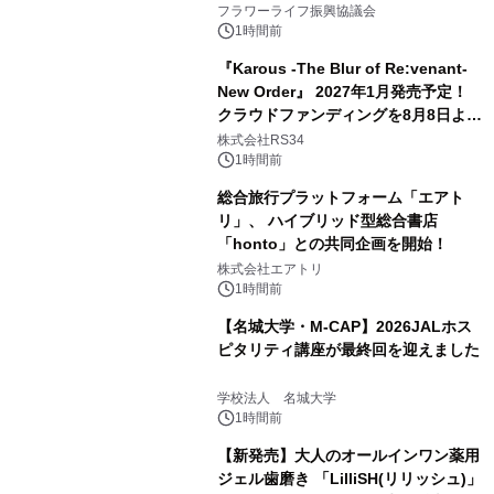
フラワーライフ振興協議会
1時間前
『Karous -The Blur of Re:venant-
New Order』 2027年1月発売予定！
クラウドファンディングを8月8日より
開始
株式会社RS34
1時間前
総合旅行プラットフォーム「エアト
リ」、 ハイブリッド型総合書店
「honto」との共同企画を開始！
株式会社エアトリ
1時間前
【名城大学・M-CAP】2026JALホス
ピタリティ講座が最終回を迎えました
学校法人 名城大学
1時間前
【新発売】大人のオールインワン薬用
ジェル歯磨き 「LilliSH(リリッシュ)」