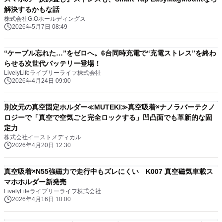
解決するかもな話
株式会社G.Oホールディングス
2026年5月7日 08:49
“ケーブル忘れた…”をゼロへ。6台同時充電で“充電ストレス”を終わ
らせる次世代バッテリー登場！
LivelyLifeライブリーライフ株式会社
2026年4月24日 09:00
別次元の真空固定ホルダー≪MUTEKI≫真空吸着×ナノラバーテクノ
ロジーで「真空で空気ごと完全ロックする」凹凸面でも革新的な固
定力
株式会社イーストメディカル
2026年4月20日 12:30
真空吸着×N55強磁力で走行中もズレにくい K007 真空磁気車載ス
マホホルダー新発売
LivelyLifeライブリーライフ株式会社
2026年4月16日 10:00