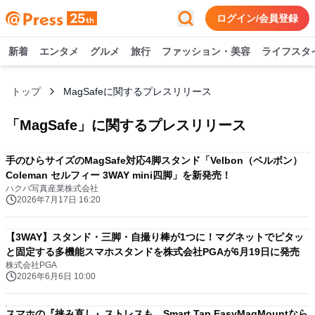
ログイン/会員登録
新着
エンタメ
グルメ
旅行
ファッション・美容
ライフスタ
トップ
MagSafeに関するプレスリリース
「
MagSafe
」に関するプレスリリース
手のひらサイズのMagSafe対応4脚スタンド「Velbon（ベルボン）
Coleman セルフィー 3WAY mini四脚」を新発売！
ハクバ写真産業株式会社
2026年7月17日 16:20
【3WAY】スタンド・三脚・自撮り棒が1つに！マグネットでピタッ
と固定する多機能スマホスタンドを株式会社PGAが6月19日に発売
株式会社PGA
2026年6月6日 10:00
スマホの『挟み直し』ストレスも、Smart Tap EasyMagMountなら