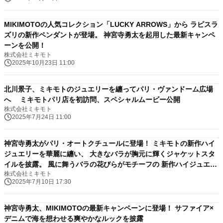
MIKIMOTOの人気コレクション「LUCKY ARROWS」から ラピスラ
ズリの新作ペンダントが登場。 神宮寺勇太を起用した最新キャンペ
ーンを公開！
株式会社ミキモト
2025年10月23日 11:00
北川景子、ミキモトのジュエリーを纏ってパリ・ヴァンドーム広場
へ ミキモトパリ店を初訪問、スペシャルムービー公開
株式会社ミキモト
2025年7月24日 11:00
神宮寺勇太がパリ・オートクチュールに登場！ ミキモトの新作ハイ
ジュエリーを華麗に纏い、 大きなバラが胸元に輝くジャケットスタ
イルを披露。 風に舞うバラの花びらがモチーフの 新作ハイジュエリ
株式会社ミキモト
ーコレクション「Les Petales」発表
2025年7月10日 17:30
神宮寺勇太、MIKIMOTOの最新キャンペーンに登場！ サファイア×
デニムで海を想わせる爽やかなルックを披露