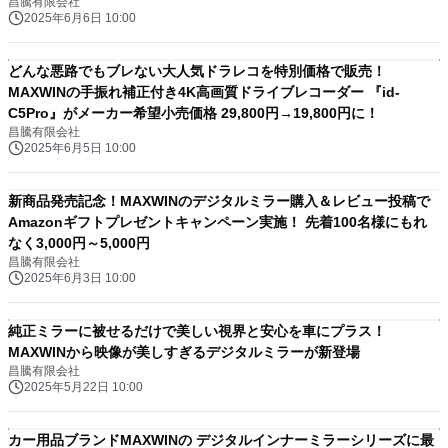
昌騰有限会社
2025年6月6日 10:00
どんな悪路でもブレない大人気ドラレコを特別価格で販売！
MAXWINの手振れ補正付き4K高画質ドライブレコーダー 『id-
C5Pro』がメーカー希望小売価格 29,800円→19,800円に！
昌騰有限会社
2025年6月5日 10:00
新商品発売記念！MAXWINのデジタルミラー購入＆レビュー投稿で
Amazonギフトプレゼントキャンペーン実施！ 先着100名様にもれ
なく3,000円～5,000円
昌騰有限会社
2025年6月3日 10:00
純正ミラーに被せるだけで美しい視界と安心を車にプラス！
MAXWINから映像が美しすぎるデジタルミラーが新登場
昌騰有限会社
2025年5月22日 10:00
カー用品ブランドMAXWINの デジタルインナーミラーシリーズに最