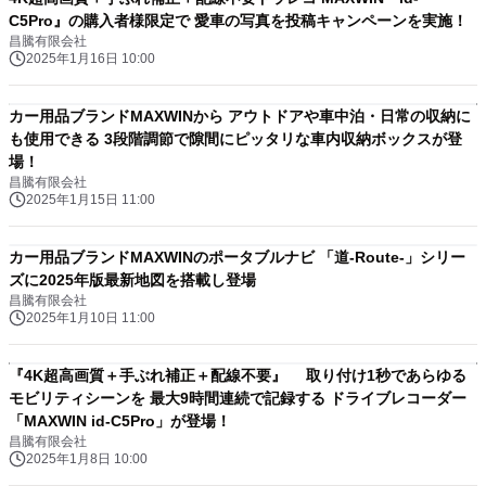
C5Pro』の購入者様限定で 愛車の写真を投稿キャンペーンを実施！
昌騰有限会社
2025年1月16日 10:00
カー用品ブランドMAXWINから アウトドアや車中泊・日常の収納に
も使用できる 3段階調節で隙間にピッタリな車内収納ボックスが登
場！
昌騰有限会社
2025年1月15日 11:00
カー用品ブランドMAXWINのポータブルナビ 「道-Route-」シリー
ズに2025年版最新地図を搭載し登場
昌騰有限会社
2025年1月10日 11:00
『4K超高画質＋手ぶれ補正＋配線不要』 取り付け1秒であらゆる
モビリティシーンを 最大9時間連続で記録する ドライブレコーダー
「MAXWIN id-C5Pro」が登場！
昌騰有限会社
2025年1月8日 10:00