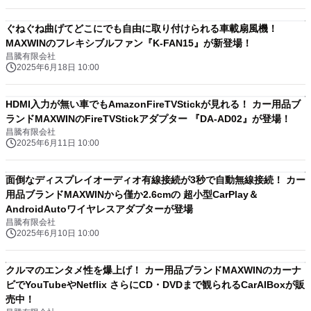
ぐねぐね曲げてどこにでも自由に取り付けられる車載扇風機！
MAXWINのフレキシブルファン『K-FAN15』が新登場！
昌騰有限会社
2025年6月18日 10:00
HDMI入力が無い車でもAmazonFireTVStickが見れる！ カー用品ブ
ランドMAXWINのFireTVStickアダプター 『DA-AD02』が登場！
昌騰有限会社
2025年6月11日 10:00
面倒なディスプレイオーディオ有線接続が3秒で自動無線接続！ カー
用品ブランドMAXWINから僅か2.6cmの 超小型CarPlay＆
AndroidAutoワイヤレスアダプターが登場
昌騰有限会社
2025年6月10日 10:00
クルマのエンタメ性を爆上げ！ カー用品ブランドMAXWINのカーナ
ビでYouTubeやNetflix さらにCD・DVDまで観られるCarAIBoxが販
売中！