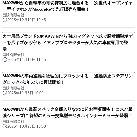
MAXWINから自転車の青切符制度に適合する 次世代オープンイヤ
ー型イヤホンがMakuakeで先行販売を開始！
昌騰有限会社
2025年12月11日 10:45
カー用品ブランドのMAXWINから 強力マグネット式で脱着簡単ボデ
ィを爪キズから守る ドアノブプロテクターが人気の車種専用で登
場！
昌騰有限会社
2025年11月19日 11:15
MAXWINの車両盗難を物理的にブロックする 盗難防止ステアリン
グロックが1年ぶりに再販開始！
昌騰有限会社
2025年11月5日 10:00
MAXWINから最高スペック全部入りなのに超お手頃価格！ コスパ最
強シリーズに 待望のミラー交換型デジタルインナーミラーが登場！
昌騰有限会社
2025年10月28日 10:00