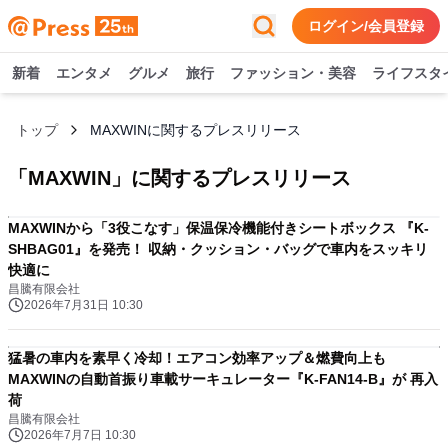
ログイン/会員登録
新着
エンタメ
グルメ
旅行
ファッション・美容
ライフスタ
トップ
MAXWINに関するプレスリリース
「
MAXWIN
」に関するプレスリリース
MAXWINから「3役こなす」保温保冷機能付きシートボックス 『K-
SHBAG01』を発売！ 収納・クッション・バッグで車内をスッキリ
快適に
昌騰有限会社
2026年7月31日 10:30
猛暑の車内を素早く冷却！エアコン効率アップ＆燃費向上も
MAXWINの自動首振り車載サーキュレーター『K-FAN14-B』が 再入
荷
昌騰有限会社
2026年7月7日 10:30