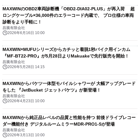
MAXWINのOBD2車両診断機「OBD2-DIA02-PLUS」が再入荷 超
ロングケーブル×36,000件のエラーコード内蔵で、 プロ仕様の車両
診断をより手軽に！
昌騰有限会社
2026年6月16日 10:00
MAXWIN×MUFUシリーズからカチッと着脱1秒バイク用インカム
『MF-BT22-PRO』が5月28日よりMakuakeで先行販売を開始！
昌騰有限会社
2026年5月28日 14:15
MAXWINからバケツ一体型モバイルシャワーが 大幅アップグレード
をした 『JetBucket ジェットバケツ』が新登場！
昌騰有限会社
2026年4月23日 10:00
MAXWINから純正品レベルの品質と性能を持つ 前後ドライブレコー
ダー機能付き デジタルルームミラーMDR-PRO1-Sが登場
昌騰有限会社
2026年3月13日 10:00