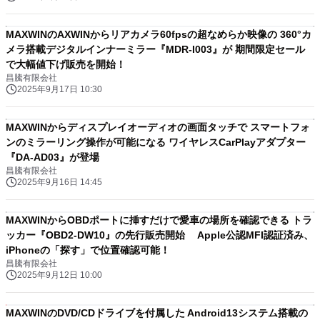
MAXWINのAXWINからリアカメラ60fpsの超なめらか映像の 360°カ
メラ搭載デジタルインナーミラー『MDR-I003』が 期間限定セール
で大幅値下げ販売を開始！
昌騰有限会社
2025年9月17日 10:30
MAXWINからディスプレイオーディオの画面タッチで スマートフォ
ンのミラーリング操作が可能になる ワイヤレスCarPlayアダプター
『DA-AD03』が登場
昌騰有限会社
2025年9月16日 14:45
MAXWINからOBDポートに挿すだけで愛車の場所を確認できる トラ
ッカー『OBD2-DW10』の先行販売開始 Apple公認MFI認証済み、
iPhoneの「探す」で位置確認可能！
昌騰有限会社
2025年9月12日 10:00
MAXWINのDVD/CDドライブを付属した Android13システム搭載の