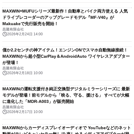
MAXWIN×MUFUシリーズ最新作！自動車とバイク両方使える 人気
ドライブレコーダーのアップグレードモデル『MF-V40』が
Makuakeで先行販売を開始！
昌騰有限会社
2026年2月24日 14:00
僅か2.2センチの神アイテム！エンジンONでスマホ自動無線接続！
MAXWINから超小型CarPlay＆AndroidAuto ワイヤレスアダプター
が登場！
昌騰有限会社
2026年2月18日 10:00
MAXWINの運転支援付き純正交換型デジタルミラーシリーズに 最新
モデルが登場！前モデルから「映る、守る、援ける」 すべてが大幅
に進化した「MDR-A003」が販売開始
昌騰有限会社
2026年2月17日 10:00
MAXWINからカーディスプレイオーディオで YouTubeなどのネット