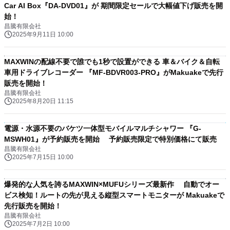
Car AI Box『DA-DVD01』が 期間限定セールで大幅値下げ販売を開
始！
昌騰有限会社
2025年9月11日 10:00
MAXWINの配線不要で誰でも1秒で設置ができる 車＆バイク＆自転
車用ドライブレコーダー 『MF-BDVR003-PRO』がMakuakeで先行
販売を開始！
昌騰有限会社
2025年8月20日 11:15
電源・水源不要のバケツ一体型モバイルマルチシャワー 『G-
MSWH01』が予約販売を開始 予約販売限定で特別価格にて販売
昌騰有限会社
2025年7月15日 10:00
爆発的な人気を誇るMAXWIN×MUFUシリーズ最新作 自動でオー
ビス検知！ルートの先が見える縦型スマートモニターが Makuakeで
先行販売を開始！
昌騰有限会社
2025年7月2日 10:00