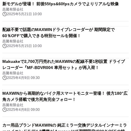
新モデルが登場！ 前後55fps&60fpsカメラでよりリアルな映像
昌騰有限会社
2025年5月21日 10:00
配線不要で話題のMAXWINドライブレコーダーが 期間限定で
60％OFFで購入できる特別セールを開催！
昌騰有限会社
2025年5月15日 10:00
Makuakeで2,700万円売れたMAXWINの配線不要1秒設置 ドライブ
レコーダー『MF-BDVR004 車用セット』が再入荷！
昌騰有限会社
2025年4月9日 09:30
MAXWINから画期的なバイク用スマートモニター登場！ 後方180°広
角カメラ搭載で後方死角完全フォロー！
昌騰有限会社
2025年4月8日 09:00
カー用品ブランドMAXWINの 純正ミラー交換デジタルインナーミラ