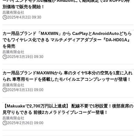
ーハイエンドモデル2機種が Amazonにて期間限定で20％OFFの特
別価格で販売を開始！
昌騰有限会社
2025年4月2日 09:30
カー用品ブランド「MAXWIN」から CarPlayとAndroidAutoどちら
でもワイヤレス化できる マルチメディアアダプター『DA-HD01A』
を発売
昌騰有限会社
2025年3月19日 09:30
カー用品ブランドMAXWINから 車のタイヤ5本分の空気を1度に入れ
られ 車専用モードを搭載したモバイルエアコンプレッサーが登場！
昌騰有限会社
2025年3月13日 09:00
【Makuakeで2,700万円以上達成】 配線不要で1秒設置！後部座席の
見守りもできる 前後2カメラドライブレコーダー登場！
昌騰有限会社
2025年2月26日 09:00