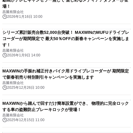
動画がテレビキャンセラー無しで 楽しめるメディアアダプターが登
場！
昌騰有限会社
2026年1月16日 10:00
シリーズ累計販売台数52,000台突破！ MAXWINのMUFUドライブレ
コーダーが期間限定で 最大50％OFFの新春キャンペーンを実施しま
す！
昌騰有限会社
2026年1月9日 14:00
MAXWINの手振れ補正付きバイク用ドライブレコーダーが 期間限定
で新春初売り特別割引キャンペーンを実施します
昌騰有限会社
2025年12月26日 10:00
MAXWINから踏んで回すだけ簡単設置ができ、 物理的に完全ロック
する車の盗難防止ブレーキロックが登場！
昌騰有限会社
2025年12月15日 11:00