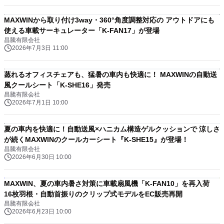
MAXWINから取り付け3way・360°角度調整対応の アウトドアにも
使える車載サーキュレーター「K-FAN17」が登場
昌騰有限会社
2026年7月3日 11:00
蒸れるオフィスチェアも、猛暑の車内も快適に！ MAXWINの自動送
風クールシート「K-SHE16」発売
昌騰有限会社
2026年7月1日 10:00
夏の車内を快適に！自動送風×ハニカム構造ゲルクッションで 涼しさ
が続くMAXWINのクールカーシート『K-SHE15』が登場！
昌騰有限会社
2026年6月30日 10:00
MAXWIN、夏の車内暑さ対策に車載扇風機「K-FAN10」を再入荷
16枚羽根・自動首振りのクリップ式モデルをEC販売再開
昌騰有限会社
2026年6月23日 10:00