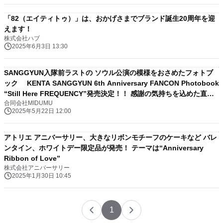
「82（エイティトゥ）」は、おかげさまでブランド誕生20周年を迎
えます！
株式会社ハブ
2025年6月3日 13:30
SANGGYUN入隊前ラストの ソウル公演の模様をおさめたフォトブ
ック KENTA SANGGYUN 6th Anniversary FANCON Photobook
“Still Here FREQUENCY”発売決定！！ 感謝の気持ちを込めた直筆
合同会社MIDUMU
メッセージカード付きVer.も！
2025年5月22日 12:00
アトリエ アニバーサリー、大きなリボンモチーフのケーキなど バレ
ンタイン、ホワイトデー限定品が発売！ テーマは“Anniversary
Ribbon of Love”
株式会社アニバーサリー
2025年1月30日 10:45
1