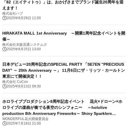
「82（エイティトゥ）」は、おかげさまでブランド誕生20周年を迎
えます！
株式会社ハブ
2025年8月29日 11:00
HIRAKATA MALL 1st Anniversary ～開業1周年記念イベントを開
催～
株式会社京阪流通システムズ
2025年8月25日 13:00
日本デビュー20周年記念のSPECIAL PARTY 「SE7EN “PRECIOUS
DAY” ～ 20th Anniversary ～」 11月6日にザ・リッツ・カールトン
東京にて開催決定！！
株式会社 CuCon
2025年8月13日 09:30
ホロライブプロダクション8周年記念イベント 花火×ドローン×ホ
ロライブの楽曲が奏でる夜空のシンフォニー ～hololive
production 8th Anniversary Fireworks～ Shiny Sparklers
WONDERFUL花火開催委員会
Symphony開催決定！
2025年7月18日 21:00