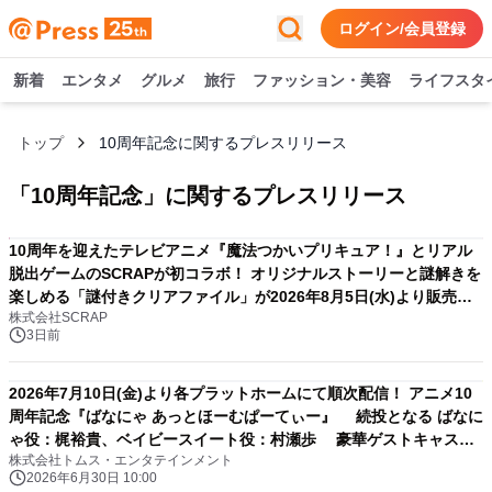
ログイン/会員登録
新着
エンタメ
グルメ
旅行
ファッション・美容
ライフスタ
トップ
10周年記念に関するプレスリリース
「
10周年記念
」に関するプレスリリース
10周年を迎えたテレビアニメ『魔法つかいプリキュア！』とリアル
脱出ゲームのSCRAPが初コラボ！ オリジナルストーリーと謎解きを
楽しめる「謎付きクリアファイル」が2026年8月5日(水)より販売！
株式会社SCRAP
アニメで声優を務めた高橋李依さん、堀江由衣さん、早見沙織さ
3日前
ん、齋藤彩夏さんの体験コメントも到着!!
2026年7月10日(金)より各プラットホームにて順次配信！ アニメ10
周年記念『ばなにゃ あっとほーむぱーてぃー』 続投となる ばなに
ゃ役：梶裕貴、ベイビースイート役：村瀬歩 豪華ゲストキャスト3
株式会社トムス・エンタテインメント
名 種崎敦美／伊藤ゆいな／森川智之の オフィシャルコメントが解
2026年6月30日 10:00
禁！