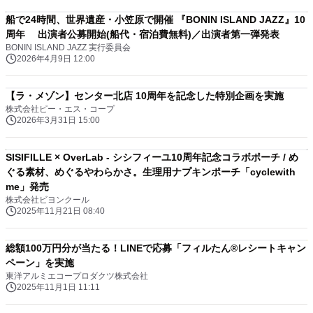
船で24時間、世界遺産・小笠原で開催 『BONIN ISLAND JAZZ』10
周年 出演者公募開始(船代・宿泊費無料)／出演者第一弾発表
BONIN ISLAND JAZZ 実行委員会
2026年4月9日 12:00
【ラ・メゾン】センター北店 10周年を記念した特別企画を実施
株式会社ピー・エス・コープ
2026年3月31日 15:00
SISIFILLE × OverLab - シシフィーユ10周年記念コラボポーチ / め
ぐる素材、めぐるやわらかさ。生理用ナプキンポーチ「cyclewith
me」発売
株式会社ビヨンクール
2025年11月21日 08:40
総額100万円分が当たる！LINEで応募「フィルたん®レシートキャン
ペーン」を実施
東洋アルミエコープロダクツ株式会社
2025年11月1日 11:11