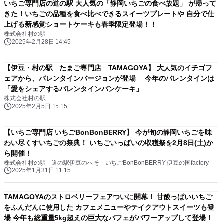
いちご専門店の道の駅 大人気の「静岡いちごの食べ放題」 が帰って
きた！いちごの品種を食べ比べできるスイーツプレートや 自分で仕
上げる新感覚ショートケーキも春季限定登場！！
株式会社村の駅
2025年2月28日 14:45
【伊豆・村の駅 たまご専門店 TAMAGOYA】 大人気のイチゴフ
ェアから、バレンタインバージョンが登場 今年のバレンタインは
「愛をシェアするバレンタインパンケーキ」
株式会社村の駅
2025年2月5日 15:15
【いちご専門店 いちごBonBonBERRY】 今が旬の静岡いちごを味
わい尽くすいちごの祭典！ いちごいっぱいの収穫祭を2月8日(土)か
ら開催！
株式会社村の駅 道の駅伊豆のへそ いちごBonBonBERRY 伊豆の国factory
2025年1月31日 11:15
TAMAGOYAのストロベリーフェアついに開幕！ 甘酸っぱいいちご
をふんだんに使用した カフェメニューやテイクアウトスイーツも登
場 今年も総重量5kg超えの巨大なパフェがパワーアップして登場！