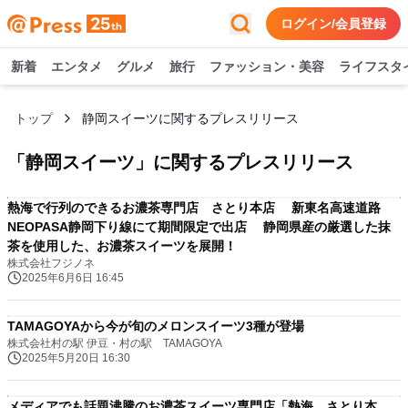
ログイン/会員登録
新着
エンタメ
グルメ
旅行
ファッション・美容
ライフスタ
トップ
静岡スイーツに関するプレスリリース
「
静岡スイーツ
」に関するプレスリリース
熱海で行列のできるお濃茶専門店 さとり本店 新東名高速道路
NEOPASA静岡下り線にて期間限定で出店 静岡県産の厳選した抹
茶を使用した、お濃茶スイーツを展開！
株式会社フジノネ
2025年6月6日 16:45
TAMAGOYAから今が旬のメロンスイーツ3種が登場
株式会社村の駅 伊豆・村の駅 TAMAGOYA
2025年5月20日 16:30
メディアでも話題沸騰のお濃茶スイーツ専門店「熱海 さとり本