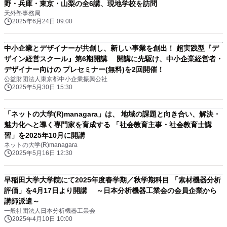
野・兵庫・東京・山梨の全6講、現地学校を訪問
天外塾事務局
2025年6月24日 09:00
中小企業とデザイナーが共創し、新しい事業を創出！ 超実践型『デ
ザイン経営スクール』第6期開講 開講に先駆け、中小企業経営者・
デザイナー向けの プレセミナー(無料)を2回開催！
公益財団法人東京都中小企業振興公社
2025年5月30日 15:30
「ネットの大学(R)managara」は、 地域の課題と向き合い、解決・
魅力化へと導く専門家を育成する 「社会教育主事・社会教育士講
習」を2025年10月に開講
ネットの大学(R)managara
2025年5月16日 12:30
早稲田大学大学院にて2025年度春学期／秋学期科目 「素材機器分析
評価」を4月17日より開講 ～日本分析機器工業会の会員企業から
講師派遣～
一般社団法人日本分析機器工業会
2025年4月10日 10:00