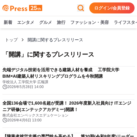
ログイン/会員登録
新着
エンタメ
グルメ
旅行
ファッション・美容
ライフスタ
トップ
開講に関するプレスリリース
「
開講
」に関するプレスリリース
先端デジタル技術を活用できる建築人材を養成 工学院大学
BIM×AI建築人材リスキリングプログラムを今秋開講
学校法人 工学院大学 広報課
2026年5月28日 14:00
全国136会場で1,600名超が受講！ 2026年度新入社員向け ITエンジ
ニア研修(エンテックアカデミー)開講！
株式会社エンベックスエデュケーション
2026年4月6日 13:00
【障害者就労支援の専門性を高める】 第30期(令和8年度)リーダー