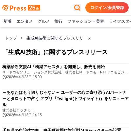
ログイン/会員登録
新着
エンタメ
グルメ
旅行
ファッション・美容
ライフスタ
トップ
生成AI技術に関するプレスリリース
「
生成AI技術
」に関するプレスリリース
橋梁診断支援AI「橋梁アセスタ」を開発し、販売を開始
NTTドコモソリューションズ株式会社 株式会社NTTドコモ NTTドコモビジネス株式会社 株式会社溝田設計事務所
2026年4月23日 15:00
～あなたはもう独りじゃない～ ユーザーの心に寄り添うAIパートナ
ーとタロットで占う アプリ『Twilight(トワイライト)』をリニューア
ル
株式会社ロックミー
2026年4月13日 14:15
千葉県の自治体で初、白子町役場に対話型AIキャラクターを設置