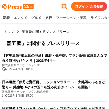
ログイン/会員登録
新着
エンタメ
グルメ
旅行
ファッション・美容
ライフスタ
トップ
灘五郷に関するプレスリリース
「
灘五郷
」に関するプレスリリース
【有馬温泉×灘五郷の地酒】還暦・長寿祝いプラン販売 家族みんなで
祝う特別なひととき｜2026年4月～
株式会社リロバケーションズ
2026年4月7日 10:30
日本遺産「伊丹と灘五郷」ミッションラリー ～二大銘酒のふるさと
巡り～ 銘醸地ゆかりの五市を巡る街歩きイベントを開催！
阪急阪神ホールディングス株式会社
2026年1月8日 15:00
日本遺産オフィシャルパートナーシップを文化庁と締結 ～日本遺産