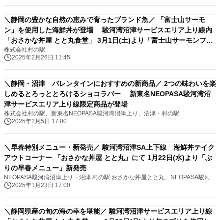
＼静岡の豊かな自然の恵みで育ったブランド魚／ 「富士山サーモ
ン」を使用した海鮮丼が登場 駿河湾沼津サービスエリア上り線内
「おさかな丼屋 とと丸食堂」 3月1日(土)より「富士山サーモンフェ
株式会社村の駅
ア」開催
2025年2月26日 11:45
＼静岡・沼津 バレンタインにおすすめの新商品／ 2つの味わいを楽
しめるとろっととろけるショコラバー 新東名NEOPASA駿河湾沼
津サービスエリア上り線限定商品が登場
株式会社村の駅、新東名NEOPASA駿河湾沼津上り、沼津・村の駅
2025年2月5日 17:00
＼早春特別メニュー・新発売／ 駿河湾沼津SA上下線 海鮮丼テイク
アウトコーナー 「おさかな丼屋 とと丸」にて 1月22日(水)より「ぶ
りの早春メニュー」新発売
NEOPASA駿河湾沼津上り・沼津 村の駅 おさかな丼屋とと丸、NEOPASA駿河湾沼津下り・伊豆 村の駅 おさかな丼屋とと丸
2025年1月23日 17:00
＼静岡県産の旬の海の幸を堪能／ 駿河湾沼津サービスエリア上り線