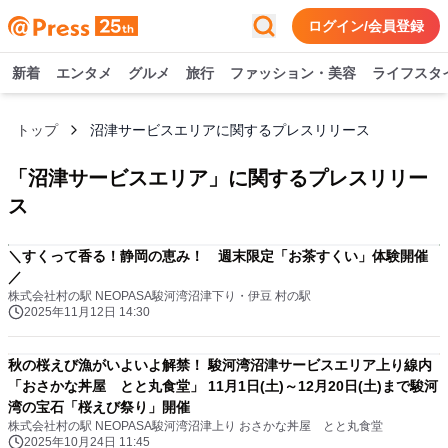
ログイン/会員登録
新着
エンタメ
グルメ
旅行
ファッション・美容
ライフスタ
トップ
沼津サービスエリアに関するプレスリリース
「
沼津サービスエリア
」に関するプレスリリー
ス
＼すくって香る！静岡の恵み！ 週末限定「お茶すくい」体験開催
／
株式会社村の駅 NEOPASA駿河湾沼津下り・伊豆 村の駅
2025年11月12日 14:30
秋の桜えび漁がいよいよ解禁！ 駿河湾沼津サービスエリア上り線内
「おさかな丼屋 とと丸食堂」 11月1日(土)～12月20日(土)まで駿河
湾の宝石「桜えび祭り」開催
株式会社村の駅 NEOPASA駿河湾沼津上り おさかな丼屋 とと丸食堂
2025年10月24日 11:45