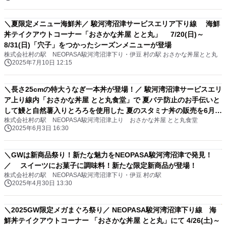
＼夏限定メニュー海鮮丼／ 駿河湾沼津サービスエリア下り線 海鮮
丼テイクアウトコーナー「おさかな丼屋 とと丸」 7/20(日)～
8/31(日)「穴子」をつかったシーズンメニューが登場
株式会社村の駅 NEOPASA駿河湾沼津下り・伊豆 村の駅 おさかな丼屋とと丸
2025年7月10日 12:15
＼長さ25cmの特大うなぎ一本丼が登場！／ 駿河湾沼津サービスエリ
ア上り線内「おさかな丼屋 とと丸食堂」で 夏バテ防止のお手伝いと
して鰻と自然薯入りとろろを使用した 夏のスタミナ丼の販売を6月9
株式会社村の駅 NEOPASA駿河湾沼津上り おさかな丼屋 とと丸食堂
日(月)より販売。
2025年6月3日 16:30
＼GWは新商品祭り！新たな魅力をNEOPASA駿河湾沼津で発見！
／ スイーツにお菓子に調味料！新たな限定新商品が登場！
株式会社村の駅 NEOPASA駿河湾沼津下り・伊豆 村の駅
2025年4月30日 13:30
＼2025GW限定メガまぐろ祭り／ NEOPASA駿河湾沼津下り線 海
鮮丼テイクアウトコーナー 「おさかな丼屋 とと丸」にて 4/26(土)～