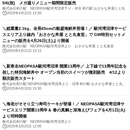
5/6(祝) メガ盛りメニュー期間限定販売
株式会社村の駅 NEOPASA駿河湾沼津下り・伊豆 村の駅 おさかな丼屋とと丸
2025年4月22日 13:30
＼総重量2.1kg、全長65cmの船盛海鮮丼登場！／ 駿河湾沼津サービ
スエリア上り線内「おさかな丼屋 とと丸食堂」で GW特別セットメ
ニューの販売を4月26日(土)より開催
株式会社村の駅 NEOPASA駿河湾沼津上り おさかな丼屋 とと丸食堂
2025年4月21日 15:15
＼新東名NEOPASA駿河湾沼津 開業13周年／ 上下線で13周年記念を
祝した特別海鮮丼や オープン当初のスイーツが復刻販売 4/12より
順次販売スタート
株式会社村の駅 NEOPASA駿河湾沼津上り・沼津 村の駅 おさかな丼屋とと丸 NEOPASA駿河湾沼津下り・伊豆 村の駅 おさかな丼屋とと丸
2025年4月10日 15:30
＼海老がそそり立つ寿司ケーキが登場！／ NEOPASA駿河湾沼津サ
ービスエリア開業13周年＆ 春の真鯛と深海えびフェアを4月1日(火)
より同時開催
株式会社村の駅 NEOPASA駿河湾沼津上り
2025年3月25日 12:00