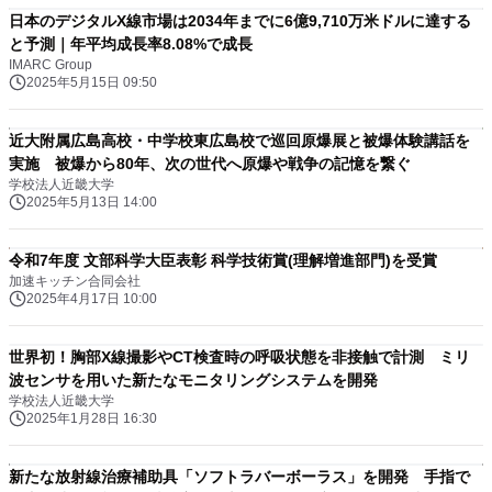
日本のデジタルX線市場は2034年までに6億9,710万米ドルに達する
と予測｜年平均成長率8.08%で成長
IMARC Group
2025年5月15日 09:50
近大附属広島高校・中学校東広島校で巡回原爆展と被爆体験講話を
実施 被爆から80年、次の世代へ原爆や戦争の記憶を繋ぐ
学校法人近畿大学
2025年5月13日 14:00
令和7年度 文部科学大臣表彰 科学技術賞(理解増進部門)を受賞
加速キッチン合同会社
2025年4月17日 10:00
世界初！胸部X線撮影やCT検査時の呼吸状態を非接触で計測 ミリ
波センサを用いた新たなモニタリングシステムを開発
学校法人近畿大学
2025年1月28日 16:30
新たな放射線治療補助具「ソフトラバーボーラス」を開発 手指で