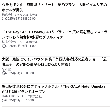
心身をほぐす「都市型リトリート」宿泊プラン、大阪ベイエリアの
ホテルが提供
株式会社キャッスルホテル
2025年3月28日 12:00
「The Day GRILL Osaka」4/1リブランド〜広い庭を望むレストラ
ンで味わう旬食材×多彩なグリルディナー
株式会社キャッスルホテル
2025年3月26日 11:00
大阪・難波にてインバウンド(訪日外国人客)対応の忍者ショー 「忍
者王子」の定期公演が4月2日(水)より開始！
忍者堂
2025年3月4日 09:30
梅田駅徒歩10分にブティックホテル 「The GALA Hotel Umeda」
が 3月3日グランドオープン
HANA HOSPITALITY株式会社
2025年3月3日 10:30