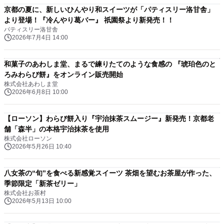
京都の夏に、新しいひんやり和スイーツが「パティスリー洛甘舎」
より登場！『冷んやり葛バー』 祇園祭より新発売！！
パティスリー洛甘舎
2026年7月4日 14:00
和菓子のあわしま堂、まるで練りたてのような食感の 『琥珀色のと
ろみわらび餅』をオンライン販売開始
株式会社あわしま堂
2026年6月8日 10:00
【ローソン】わらび餅入り『宇治抹茶スムージー』新発売！京都老
舗「森半」の本格宇治抹茶を使用
株式会社ローソン
2026年5月26日 10:40
八女茶の“旬”を食べる新感覚スイーツ 茶畑を望むお茶屋が作った、
季節限定「新茶ゼリー」
株式会社お茶村
2026年5月13日 10:00