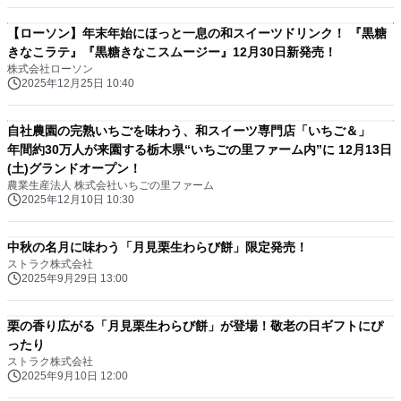
【ローソン】年末年始にほっと一息の和スイーツドリンク！ 『黒糖
きなこラテ』『黒糖きなこスムージー』12月30日新発売！
株式会社ローソン
2025年12月25日 10:40
自社農園の完熟いちごを味わう、和スイーツ専門店「いちご＆」
年間約30万人が来園する栃木県“いちごの里ファーム内”に 12月13日
(土)グランドオープン！
農業生産法人 株式会社いちごの里ファーム
2025年12月10日 10:30
中秋の名月に味わう「月見栗生わらび餅」限定発売！
ストラク株式会社
2025年9月29日 13:00
栗の香り広がる「月見栗生わらび餅」が登場！敬老の日ギフトにぴ
ったり
ストラク株式会社
2025年9月10日 12:00