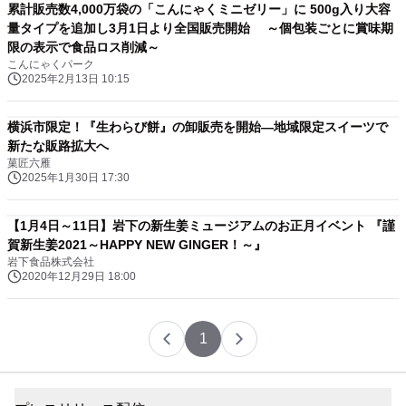
累計販売数4,000万袋の「こんにゃくミニゼリー」に 500g入り大容
量タイプを追加し3月1日より全国販売開始 ～個包装ごとに賞味期
限の表示で食品ロス削減～
こんにゃくパーク
2025年2月13日 10:15
横浜市限定！『生わらび餅』の卸販売を開始—地域限定スイーツで
新たな販路拡大へ
菓匠六雁
2025年1月30日 17:30
【1月4日～11日】岩下の新生姜ミュージアムのお正月イベント 『謹
賀新生姜2021～HAPPY NEW GINGER！～』
岩下食品株式会社
2020年12月29日 18:00
1