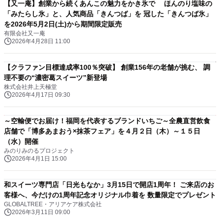
【又一庵】創業から続くあんこの魅力をかき氷で ほんのり塩味の
「みたらし氷」と、人気商品「きんつば」を 冠した「きんつば氷」
を2026年5月2日(土)から期間限定販売
有限会社又一庵
2026年4月28日 11:00
【クラファン目標達成率100％突破】 創業156年の老舗が挑む、 調
理不要の“濃密葛スイーツ”新登場
株式会社井上天極堂
2026年4月17日 09:30
～空輸便でお届け！福岡を代表するブランドいちご～全農直営飲食
店舗で「博多あまおう×抹茶フェア」を４月２日（木）～１５日
（水）開催
みのりみのるプロジェクト
2026年4月1日 15:00
和スイーツ専門店「日光もなか」3月15日で開店1周年！ ご来店のお
客様へ、今だけの1周年記念オリジナル巾着を 数量限定でプレゼント
GLOBALTREE・アリアケア株式会社
2026年3月11日 09:00