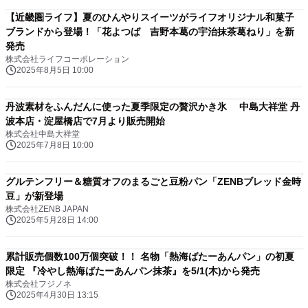
【近畿圏ライフ】夏のひんやりスイーツがライフオリジナル和菓子
ブランドから登場！「花よつば 吉野本葛の宇治抹茶葛ねり」を新
発売
株式会社ライフコーポレーション
2025年8月5日 10:00
丹波素材をふんだんに使った夏季限定の贅沢かき氷 中島大祥堂 丹
波本店・淀屋橋店で7月より販売開始
株式会社中島大祥堂
2025年7月8日 10:00
グルテンフリー＆糖質オフのまるごと豆粉パン「ZENBブレッド金時
豆」が新登場
株式会社ZENB JAPAN
2025年5月28日 14:00
累計販売個数100万個突破！！ 名物「熱海ばたーあんパン」の初夏
限定 『冷やし熱海ばたーあんパン抹茶』を5/1(木)から発売
株式会社フジノネ
2025年4月30日 13:15