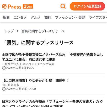
ログイン/会員登録
新着
エンタメ
グルメ
旅行
ファッション・美容
ライフスタ
トップ
勇気に関するプレスリリース
「
勇気
」に関するプレスリリース
全国で広がる不登校支援にメタバース活用 不登校児が勇気を出し
てユニバに集合、前に進む姿に親涙
一般社団法人 日本アウェイクニング協会
2025年12月1日 10:00
【山口県周南市】やなせたかし展 開催中！
山口県周南市
2025年11月14日 14:00
日本とウクライナの合作映画「プリューシャ～奇跡の盲導犬」の ク
ラウドファンディングを4月4日まで実施