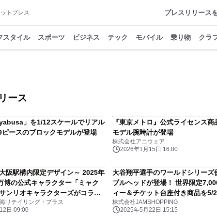
プレスリリース
アットプレス
フスタイル
スポーツ
ビジネス
テック
モバイル
乗り物
クラ
リース
yabusa」を1/12スケールでリアル
『東京メトロ』公式ライセンス商
99ピースのブロックモデルが登場
モデル腕時計が登場
株式会社アニウェア
2026年1月15日 16:00
大阪駅構内限定デザイン～ 2025年
大谷翔平選手のワールドシリーズ
万博の公式キャラクター「ミャク
ブルヘッドが登場！ 世界限定7,0
 サンリオキャラクターズがコラボ
ィー＆チケット台座付き商品を5/2
東海リテイリング・プラス
株式会社JAMSHOPPING
イセンス商品を販売
2日 09:00
2025年5月22日 15:15