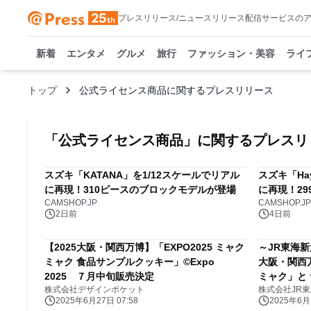
プレスリリース/ニュースリリース配信サービスの
新着
エンタメ
グルメ
旅行
ファッション・美容
ライ
トップ
公式ライセンス商品に関するプレスリリース
「
公式ライセンス商品
」に関するプレスリ
スズキ「KATANA」を1/12スケールでリアル
スズキ「Ha
に再現！310ピースのブロックモデルが登場
に再現！2
CAMSHOP.JP
CAMSHOP.JP
2日前
4日前
【2025大阪・関西万博】「EXPO2025 ミャク
～JR東海新
ミャク 食品サンプルクッキー」©Expo
大阪・関西
2025 ７月中旬販売決定
ミャク」と
株式会社デザインポケット
株式会社JR
した公式ラ
2025年6月27日 07:58
2025年6月1