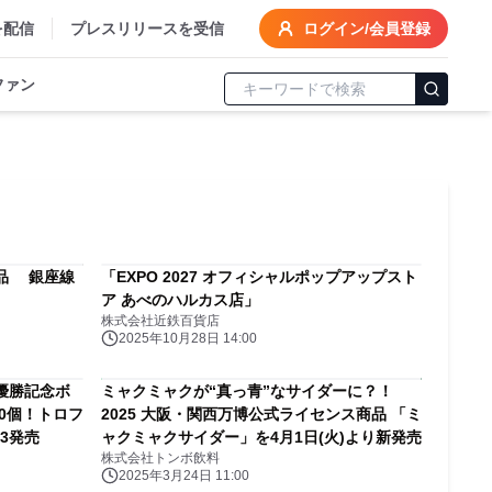
を配信
プレスリリースを受信
ログイン/会員登録
ファン
品 銀座線
「EXPO 2027 オフィシャルポップアップスト
ア あべのハルカス店」
株式会社近鉄百貨店
2025年10月28日 14:00
優勝記念ボ
ミャクミャクが“真っ青”なサイダーに？！
00個！トロフ
2025 大阪・関西万博公式ライセンス商品 「ミ
3発売
ャクミャクサイダー」を4月1日(火)より新発売
株式会社トンボ飲料
2025年3月24日 11:00