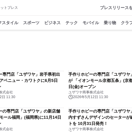
プレスリリース
アットプレス
フスタイル
スポーツ
ビジネス
テック
モバイル
乗り物
クラ
ー専門店「ユザワヤ」岩手県初出
手作りホビーの専門店「ユザワヤ
クアベニュー・カワトクに6月5日
が 「イオンモール京都五条」(京都
ン
日(金)オープン
株式会社
ユザワヤ商事株式会社
日 11:30
2026年5月12日 11:30
ーの専門店「ユザワヤ」の新店舗
手作りホビーの専門店「ユザワヤ
モール福岡」(福岡県)に11月14日
内すずさんデザインのセーターが
ン
トを 10月31日発売！
株式会社
ユザワヤ商事株式会社