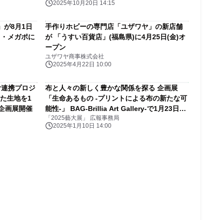
2025年10月20日 14:15
が8月1日
手作りホビーの専門店「ユザワヤ」の新店舗
ト・メガポに
が 「うすい百貨店」(福島県)に4月25日(金)オ
ープン
ユザワヤ商事株式会社
2025年4月22日 10:00
ヤ連携プロジ
布と人々の新しく豊かな関係を探る 企画展
た生地を1
「生命あるもの -プリントによる布の新たな可
で企画展開催
能性-」 BAG-Brillia Art Gallery-で1月23日
「2025藝大展」 広報事務局
(木)より開催
2025年1月10日 14:00