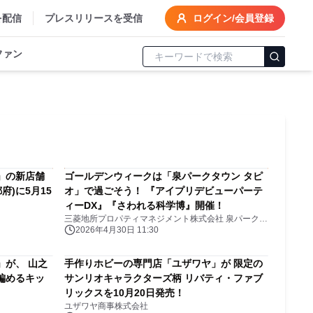
を配信
プレスリリースを受信
ログイン/会員登録
ファン
」の新店舗
ゴールデンウィークは「泉パークタウン タピ
府)に5月15
オ」で過ごそう！ 『アイプリデビューパーテ
ィーDX』『さわれる科学博』開催！
三菱地所プロパティマネジメント株式会社 泉パークタウン タピオ マネジメントオフィス
2026年4月30日 11:30
」が、 山之
手作りホビーの専門店「ユザワヤ」が 限定の
編めるキッ
サンリオキャラクターズ柄 リバティ・ファブ
リックスを10月20日発売！
ユザワヤ商事株式会社