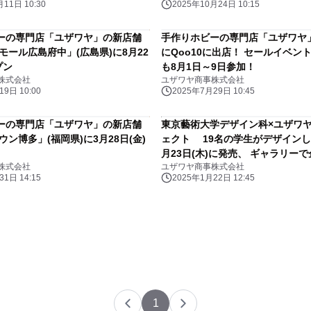
11日 10:30
2025年10月24日 10:15
ーの専門店「ユザワヤ」の新店舗
手作りホビーの専門店「ユザワヤ」
モール広島府中」(広島県)に8月22
にQoo10に出店！ セールイベン
プン
も8月1日～9日参加！
株式会社
ユザワヤ商事株式会社
9日 10:00
2025年7月29日 10:45
ーの専門店「ユザワヤ」の新店舗
東京藝術大学デザイン科×ユザワ
ウン博多」(福岡県)に3月28日(金)
ェクト 19名の学生がデザインし
月23日(木)に発売、 ギャラリー
株式会社
ユザワヤ商事株式会社
1日 14:15
2025年1月22日 12:45
1