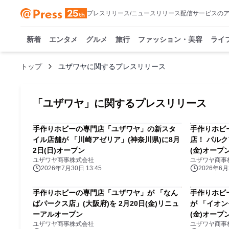
プレスリリース/ニュースリリース配信サービスの
新着
エンタメ
グルメ
旅行
ファッション・美容
ライ
トップ
ユザワヤに関するプレスリリース
「
ユザワヤ
」に関するプレスリリース
手作りホビーの専門店「ユザワヤ」の新スタ
手作りホビ
イル店舗が 「川崎アゼリア」(神奈川県)に8月
店！ パル
2日(日)オープン
(金)オープ
ユザワヤ商事株式会社
ユザワヤ商事
2026年7月30日 13:45
2026年6月2
手作りホビーの専門店「ユザワヤ」が 「なん
手作りホビ
ばパークス店」(大阪府)を 2月20日(金)リニュ
が 「イオン
ーアルオープン
(金)オープ
ユザワヤ商事株式会社
ユザワヤ商事