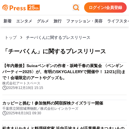
ログイン/会員登録
新着
エンタメ
グルメ
旅行
ファッション・美容
ライフスタ
トップ
チーバくんに関するプレスリリース
「
チーバくん
」に関するプレスリリース
【年内最後】Suicaペンギンの作者・坂崎千春の展覧会 〈ペンギン
パーティー2025〉が、有明のSKYGALLERYで開催中！ 12/21(日)ま
で！会場限定のアートやグッズも。
株式会社アートスペース
2025年12月19日 15:15
カッピーと挑む！参加無料の関宿探検クイズラリー開催
千葉県立関宿城博物館／株式会社レインカラーズ
2025年8月19日 09:30
松本まりかさんと料理研究家 浜内千波さんが千葉県産さつまいもの