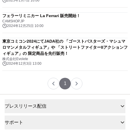
2025年1月7日 10:00
フェラーリミニカー La Ferrari 販売開始！
CAMSHOP.JP
2024年12月25日 10:00
東京コミコン2024にてJADA社の 「ゴーストバスターズ・マシュマ
ロマンメタルフィギュア」や 「ストリートファイターIIアクションフ
ィギュア」の 限定商品を先行販売！
株式会社Evolete
2024年12月3日 13:00
1
プレスリリース配信
サポート