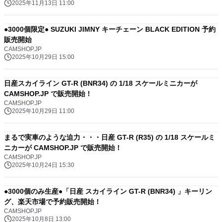
2025年11月13日 11:00
●3000個限定● SUZUKI JIMNY キーチェーン BLACK EDITION 予約
販売開始
CAMSHOP.JP
2025年10月29日 15:00
日産スカイライン GT-R (BNR34) の 1/18 スケールミニカーが
CAMSHOP.JP で販売開始！
CAMSHOP.JP
2025年10月29日 11:00
まるで実車のような迫力・・・日産 GT-R (R35) の 1/18 スケールミ
ニカーが CAMSHOP.JP で販売開始！
CAMSHOP.JP
2025年10月24日 15:30
●3000個のみ生産●「日産 スカイライン GT-R (BNR34) 」キーリン
グ、楽天市場で予約販売開始！
CAMSHOP.JP
2025年10月8日 13:00