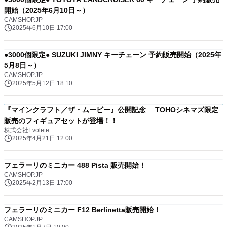
開始（2025年6月10日～）
CAMSHOP.JP
2025年6月10日 17:00
●3000個限定● SUZUKI JIMNY キーチェーン 予約販売開始（2025年
5月8日～）
CAMSHOP.JP
2025年5月12日 18:10
『マインクラフト／ザ・ムービー』公開記念 TOHOシネマズ限定
販売のフィギュアセットが登場！！
株式会社Evolete
2025年4月21日 12:00
フェラーリのミニカー 488 Pista 販売開始！
CAMSHOP.JP
2025年2月13日 17:00
フェラーリのミニカー F12 Berlinetta販売開始！
CAMSHOP.JP