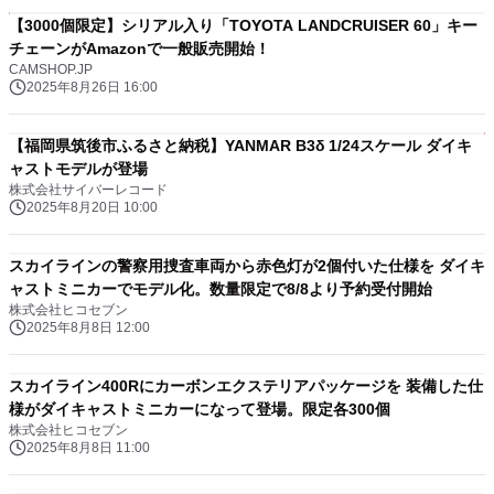
【3000個限定】シリアル入り「TOYOTA LANDCRUISER 60」キー
チェーンがAmazonで一般販売開始！
CAMSHOP.JP
2025年8月26日 16:00
【福岡県筑後市ふるさと納税】YANMAR B3δ 1/24スケール ダイキ
ャストモデルが登場
株式会社サイバーレコード
2025年8月20日 10:00
スカイラインの警察用捜査車両から赤色灯が2個付いた仕様を ダイキ
ャストミニカーでモデル化。数量限定で8/8より予約受付開始
株式会社ヒコセブン
2025年8月8日 12:00
スカイライン400Rにカーボンエクステリアパッケージを 装備した仕
様がダイキャストミニカーになって登場。限定各300個
株式会社ヒコセブン
2025年8月8日 11:00