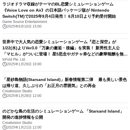
ラジオドラマ収録がテーマのBL恋愛シミュレーションゲーム
《Voice Love on Air》の日本語パッケージ版が Nintendo
Switch(TM)で2025年9月4日発売！ 6月10日より予約受付開始
Game Source Entertainment
2025年6月10日 15:00
世界中で大人気の恋愛シミュレーションゲーム『恋と深空』が
1/22(水)よりVer3.0「万象の邂逅・後編」を実装！ 新男性主人公
「マヒル」がついに登場！ 星5思念やガチャ券などの豪華報酬を無料
InFold Pte. Ltd.
配布中！
2025年1月29日 10:00
「星砂島物語(Starsand Island)」新春情報第二弾 最も美しい景色
は帰り道、久しぶりの「お正月の雰囲気」との再会
Creativision Studio
2025年1月28日 12:00
のどかな島の生活のシミュレーションゲーム 「Starsand Island」
開発の進捗情報を公開
Creativision Studio
2025年1月21日 12:00