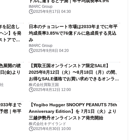
ドルに達すると予測｜年平均成長率4.9%
IMARC Group
2025年9月17日 04:30
年を記念し
日本のチョコレート市場は2033年までに年平
ーヘン】を発
均成長率3.85%で76億ドルに急成長する見込
ストアで販
み
IMARC Group
2025年9月8日 04:20
0色展開の琥
【買取王国オンラインストア限定SALE】
日(金)より
2025年8月12日（火）〜8月18日（月）の間、
お得なSALE価格でお買い求めできるオンライ
社
株式会社買取王国
ン限定ウェブセールを開催します！
2025年8月12日 12:00
033年まで
【Yogibo Hugger SNOOPY PEANUTS 75th
と予想｜年平
Anniversary Edition】を 7月1日（火）より
三越伊勢丹オンラインストア発売開始
株式会社キデイランド
2025年6月30日 10:00