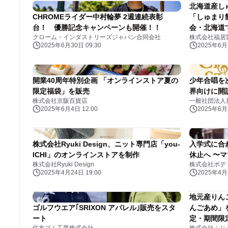
北海道産し
CHROMEライダー中村輪夢 2週連続表彰
「しゅまり
台！ 優勝記念キャンペーンも開催！！
会・北海道
クローム・インダストリーズジャパン合同会社
株式会社福居
2025年6月30日 09:30
2025年6月1
開業40周年特別企画 「オンラインストア夏の
少年合唱を次世
限定福袋」を販売
界向けに開
株式会社京阪百貨店
一般社団法人
2025年6月4日 12:00
2025年6月2
株式会社Ryuki Design、ニット専門店「you-
入学式に合
ICHI」のオンラインストアを制作
休止へ 〜
株式会社Ryuki Design
株式会社ボデ
2025年4月24日 19:00
2025年4月4
地元産りん
ゴルフウエア｢SRIXON アパレル｣販売をスタ
んごあめ」
ート
定・期間限