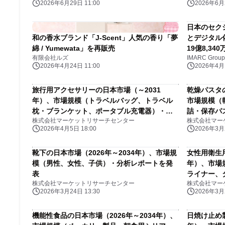
2026年6月29日 11:00
2026年6月2
開始
日本のセク
和の香水ブランド「J-Scent」人気の香り「夢
とデジタル
綿 / Yumewata」を再販売
19億8,3
有限会社ルズ
IMARC Group
2026年4月24日 11:00
2026年4月1
旅行用アクセサリーの日本市場（～2031
乾燥パスタの
年）、市場規模（トラベルバッグ、トラベル
市場規模（
枕・ブランケット、ポータブル充電器）・分
詰・保存パ
株式会社マーケットリサーチセンター
株式会社マー
析レポートを発表
2026年4月5日 18:00
2026年3月2
靴下の日本市場（2026年～2034年）、市場規
女性用衛生用
模（男性、女性、子供）・分析レポートを発
年）、市場
表
ライナー、
株式会社マーケットリサーチセンター
株式会社マー
浄剤）・分
2026年3月24日 13:30
2026年3月2
機能性食品の日本市場（2026年～2034年）、
日焼け止め製