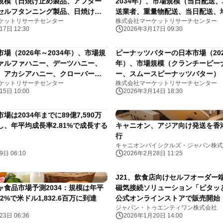
規模（日焼け止め製品、アフター
2034年）、市場規模（当日配送
セルフタンニング製品、日焼け止
送業者、重量物配送、当日配送、
ケットリサーチセンター
株式会社マーケットリサーチセンター
フターサン製品、セルフタンニン
送業者、重量物配送）・分析レポ
7日 12:30
2026年3月17日 09:30
分析レポートを発表
場（2026年～2034年）、市場規
ピーナッツバターの日本市場（2026
ァルファハニー、デーツハニー、
年）、市場規模（クランチーピー
、アカシアハニー、クローバーハ
ー、スムースピーナッツバター）
ケットリサーチセンター
株式会社マーケットリサーチセンター
デンハニー）・分析レポートを発
ートを発表
5日 10:00
2026年3月14日 18:30
場は2034年までに89億7,590万
し、年平均成長率2.81%で成長する
キャニオン、アジア向け発送を香
行
キャニオンバイシクルズ・ジャパン株式
日 06:10
2026年2月28日 11:25
J21、飲食店向けセルフオーダー
ャ食品市場予測2034：規模は年平
磁気接続ソリューション「ピタッ
2%で米ドル1,832.6百万に到達
公式オンラインストアで販売開始
ジャパン・トゥエンティワン株式会社
3日 06:36
2026年1月20日 14:00