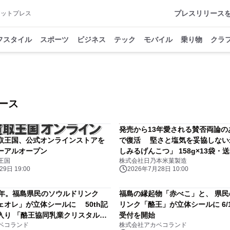
プレスリリース
アットプレス
フスタイル
スポーツ
ビジネス
テック
モバイル
乗り物
クラ
ース
発売から13年愛される賛否両論の
取王国、公式オンラインストアを
で復活 堅さと塩気を妥協しない
ーアルオープン
しみるげんこつ」 158g×13袋・
王国
株式会社日乃本米菓製造
トを新設し大量購入に対応
9日 19:00
2026年7月28日 10:00
0年。福島県民のソウルドリンク
福島の縁起物「赤べこ」と、 県
ェオレ」が立体シールに 50th記
リンク「酪王」が立体シールに 6/
入り 「酪王協同乳業クリスタルシ
受付を開始
ベコランド
株式会社アカベコランド
me.2」 6月22日(月)より予約受付