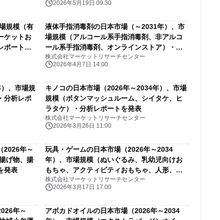
2026年5月19日 09:30
市場規模（有
液体手指消毒剤の日本市場（～2031年）、市
ーケットお
場規模（アルコール系手指消毒剤、非アルコ
レポートを
ール系手指消毒剤、オンラインストア）・分
株式会社マーケットリサーチセンター
析レポートを発表
2026年4月7日 14:00
年）、市場規
キノコの日本市場（2026年～2034年）、市場
・分析レポ
規模（ボタンマッシュルーム、シイタケ、ヒ
ラタケ）・分析レポートを発表
株式会社マーケットリサーチセンター
2026年3月26日 11:00
2026年～
玩具・ゲームの日本市場（2026年～2034
非揚げ物、揚
年）、市場規模（ぬいぐるみ、乳幼児向けお
を発表
もちゃ、アクティビティおもちゃ、人形、ゲ
株式会社マーケットリサーチセンター
ーム＆パズル、乗用玩具、ぬいぐるみ、乳幼
2026年3月17日 17:00
児向けおもちゃ、アクティビティおもちゃ、
人形、ゲーム＆パズル、乗用玩具）・分析レ
026年～
アボカドオイルの日本市場（2026年～2034
ポートを発表