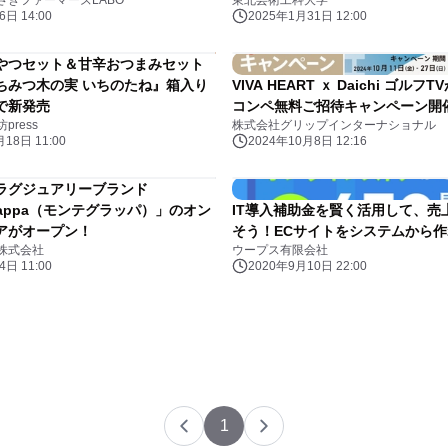
さきファーマーズLABO
東北芸術工科大学
日 14:00
2025年1月31日 12:00
やつセット＆甘辛おつまみセット
ちみつ木の実 いちのたね』箱入り
VIVA HEART ｘ Daichi ゴル
で新発売
コンペ無料ご招待キャンペーン開
ress
株式会社グリップインターナショナル
18日 11:00
2024年10月8日 12:16
ラグジュアリーブランド
grappa（モンテグラッパ）」のオン
IT導入補助金を賢く活用して、売
アがオープン！
そう！ECサイトをシステムから
株式会社
ウープス有限会社
日 11:00
2020年9月10日 22:00
1