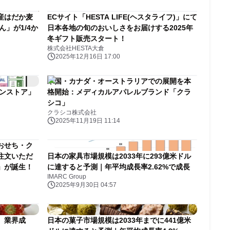
産はだか麦
ECサイト「HESTA LIFE(ヘスタライフ)」にて
」が1/4か
日本各地の旬のおいしさをお届けする2025年
冬ギフト販売スタート！
株式会社HESTA大倉
2025年12月16日 17:00
米国・カナダ・オーストラリアでの展開を本
インストア」
格開始：メディカルアパレルブランド「クラ
シコ」
クラシコ株式会社
2025年11月19日 11:14
おせち・ク
注文いただ
日本の家具市場規模は2033年に293億米ドル
」が誕生！
に達すると予測｜年平均成長率2.62%で成長
IMARC Group
2025年9月30日 04:57
、業界成
日本の菓子市場規模は2033年までに441億米