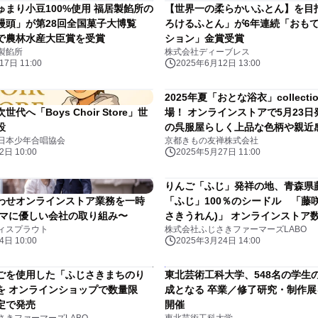
ゅまり小豆100%使用 福居製餡所の
【世界一の柔らかいふとん】を目
饅頭」が第28回全国菓子大博覧
ろけるふとん」が6年連続「おも
で農林水産大臣賞を受賞
ション」金賞受賞
製餡所
株式会社ディーブレス
7日 11:00
2025年6月12日 13:00
2025年夏「おとな浴衣」collect
代へ「Boys Choir Store」世
場！ オンラインストアで5月23
設
の呉服屋らしく上品な色柄や親近
日本少年合唱協会
京都きもの友禅株式会社
をセレクト
日 10:00
2025年5月27日 11:00
りんご「ふじ」発祥の地、青森県
わせオンラインストア業務を一時
「ふじ」100％のシードル 「藤
ママに優しい会社の取り組み〜
さきうれん)」 オンラインストア
ィスプラウト
株式会社ふじさきファーマーズLABO
のお知らせ
日 10:00
2025年3月24日 14:00
ごを使用した「ふじさきまちのり
東北芸術工科大学、548名の学生
を オンラインショップで数量限
成となる 卒業／修了研究・制作展を
定で発売
開催