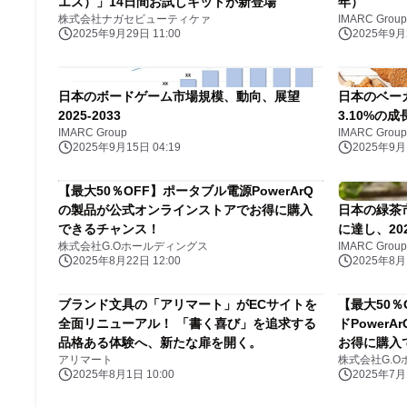
エス）」14日間お試しキットが新登場
年）
株式会社ナガセビューティケァ
IMARC Group
2025年9月29日 11:00
2025年9月2
日本のボードゲーム市場規模、動向、展望
日本のベー
2025-2033
3.10%の
IMARC Group
IMARC Group
2025年9月15日 04:19
2025年9月1
【最大50％OFF】ポータブル電源PowerArQ
の製品が公式オンラインストアでお得に購入
日本の緑茶市
できるチャンス！
に達し、20
株式会社G.Oホールディングス
IMARC Group
2025年8月22日 12:00
2025年8月1
ブランド文具の「アリマート」がECサイトを
【最大50
全面リニューアル！ 「書く喜び」を追求する
ドPower
品格ある体験へ、新たな扉を開く。
お得に購入
アリマート
株式会社G.
2025年8月1日 10:00
2025年7月1