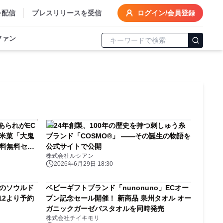
を配信
プレスリリースを受信
ログイン/会員登録
ファン
あられがEC
1924年創製、100年の歴史を持つ刺しゅう糸
米菓「大鬼
ブランド「COSMO®」 ——その誕生の物語を
送料無料セッ
公式サイトで公開
株式会社ルシアン
2026年6月29日 18:30
民のソウルド
ベビーギフトブランド「nunonuno」ECオー
12より予約
プン記念セール開催！ 新商品 泉州タオル オー
ガニックガーゼバスタオルを同時発売
株式会社チイキモリ