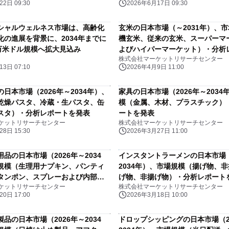
2日 09:30
2026年6月17日 09:30
シャルウェルネス市場は、高齢化
玄米の日本市場（～2031年）、
化の進展を背景に、2034年までに
機玄米、従来の玄米、スーパーマ
40万米ドル規模へ拡大見込み
よびハイパーマーケット）・分析
株式会社マーケットリサーチセンター
発表
3日 07:10
2026年4月9日 11:00
日本市場（2026年～2034年）、
家具の日本市場（2026年～2034
乾燥パスタ、冷蔵・生パスタ、缶
模（金属、木材、プラスチック）
スタ）・分析レポートを発表
ートを発表
ケットリサーチセンター
株式会社マーケットリサーチセンター
8日 15:30
2026年3月27日 11:00
品の日本市場（2026年～2034
インスタントラーメンの日本市場（
規模（生理用ナプキン、パンティ
2034年）、市場規模（揚げ物、
タンポン、スプレーおよび内部洗
げ物、非揚げ物）・分析レポート
ケットリサーチセンター
株式会社マーケットリサーチセンター
析レポートを発表
0日 17:00
2026年3月18日 10:00
品の日本市場（2026年～2034
ドロップシッピングの日本市場（2