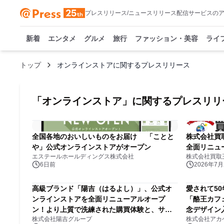
プレスリリース/ニュースリリース配信サービスの
新着
エンタメ
グルメ
旅行
ファッション・美容
ライ
トップ
オンラインストアに関するプレスリリース
「
オンラインストア
」に関するプレスリリ
全国各地のおいしいものをお届け 「ことと
株式会社買
や」公式オンラインストアがオープン
全面リニュ
エステールホールディングス株式会社
株式会社買取
6日前
2026年7月2
高級ブランド「陽吉（はるよし）」、公式オ
愛されて5
ンラインストアを全面リニューアルオープ
「酪王カフ
ン！より上質で洗練された購買体験と、サイ
念デザイン
株式会社陽吉グループ
株式会社アカ
ト限定の特別なラインナップを提供開始。
ール Volu