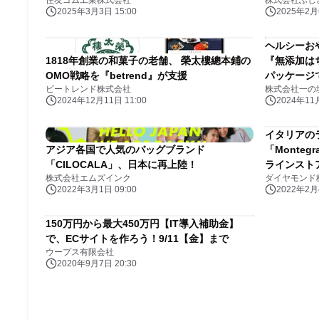
住友ゴム工業株式会社
株式会社ふじ
2025年3月3日 15:00
2025年2月6
ヘルシーお
1818年創業の和菓子の老舗、 榮太樓總本鋪の
『無添加は
OMO戦略を『betrend』が支援
パッケージ
ビートレンド株式会社
株式会社一の坊p
2024年12月11日 11:00
2024年11月
イタリアの
アジア各国で人気のバッグブランド
「Monte
「CILOCALA」、日本に再上陸！
ラインスト
株式会社エムズインク
ダイヤモンド
2022年3月1日 09:00
2022年2月4
150万円から最大450万円【IT導入補助金】
で、ECサイトを作ろう！9/11【金】まで
ウープス有限会社
2020年9月7日 20:30