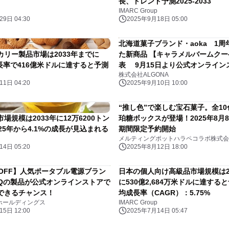
長、トレンド予測2025-2033
IMARC Group
9日 04:30
2025年9月18日 05:00
北海道菓子ブランド・aoka 1周
カリー製品市場は2033年までに
た新商品 【キャラメルバームク
成長率で416億米ドルに達すると予測
表 9月15日より公式オンライン
株式会社ALGONA
売
1日 04:20
2025年9月10日 10:00
“推し色”で楽しむ宝石菓子。全1
場規模は2033年に12万6200トン
珀糖ボックスが登場！2025年8月8
25年から4.1%の成長が見込まれる
期間限定予約開始
メルティングポットハラペコラボ株式会
4日 05:20
2025年8月12日 18:00
％OFF】人気ポータブル電源ブラン
日本の個人向け高級品市場規模は2
ArQの製品が公式オンラインストアで
に530億2,684万米ドルに達する
できるチャンス！
均成長率（CAGR）：5.75%
Oホールディングス
IMARC Group
5日 12:00
2025年7月14日 05:47