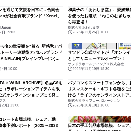
ンを通じて支援を日常に - 合同会
和菓子の「あわしま堂」、愛媛県
apanが社会貢献ブランド「Xenel」
を使ったお饅頭 「ねこのむぎちゃん
ら再登場！
Japan
株式会社あわしま堂
日 19:03
2025年12月26日 10:00
ー6名の世界観を“着る”新感覚アパ
＋ストーリー連動型アパレルブランド
サツドラ公式サイトが 「オンラ
AINPLAIN(プレインプレイン)』
としてリニューアルオープン！
サツドラホールディングス株式会社
ンチ
4日 10:00
2025年11月19日 15:30
A × VAINL ARCHIVE】名品G9を
パソコンやスマートフォンから、
たコラボレーションアイテムを限
リスマスケーキ・ギフト各種をご
公式オンラインショップにて発
ける「ライフのオンラインストア
プス
株式会社ライフコーポレーション
23日 13:00
2025年10月10日 10:00
コレート市場規模、シェア、動
来予測レポート（2025～2033
日本の手工芸品市場規模、シェア