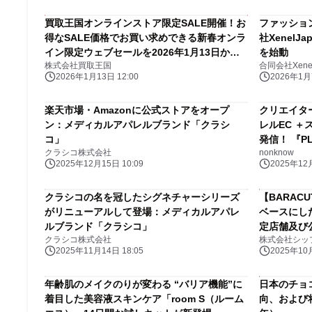
買取王国オンラインストア限定SALE開催！お
ファッショ
得なSALE価格でお買い求めできる新春オンラ
社XenelJ
イン限定ウェブセールを2026年1月13日から1
を始動
株式会社買取王国
合同会社Xenel
月19日の期間で開催いたします。
2026年1月13日 12:00
2026年1月7
楽天市場・Amazonに公式ストアをオープ
クリエイタ
ン：メディカルアパレルブランド「クラシ
レルEC 
コ」
発信！ 『PL
クラシコ株式会社
nonknow
が正式ロー
2025年12月15日 10:09
2025年12月
クラシコの名を冠したシグネチャーシリーズ
【BARACUT
がリニューアルして登場：メディカルアパレ
ベースにし
ルブランド「クラシコ」
定店舗及び
クラシコ株式会社
株式会社シッ
売！
2025年11月14日 18:05
2025年10月
年齢肌のメイクのりが変わる “バリア機能”に
日本のチョ
着目した美容液スキンケア「room S（ルーム
向、および将