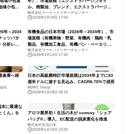
、地域小包運
年）、市場規模（エクストラバージンオイ
地域小包運
ル、精製油、ブレンド、エクストラバージン
株式会社マーケットリサーチセンター
ートを発表
オイル、精製油、ブレンド）・分析レポート
2026年3月16日 17:00
を発表
年～2034
有機食品の日本市場（2026年～2034年）、市
ナッツバタ
場規模（有機果物・野菜、有機肉・鶏肉・乳
・分析レポ
製品、有機加工食品、有機パン・ベーカリ
株式会社マーケットリサーチセンター
ー、有機飲料、有機シリアル・穀物）・分析
2026年3月14日 17:30
レポートを発表
港倉庫へ移
日本の高級腕時計市場規模は2034年までに63
億米ドルに達する見込み、CAGR6.70%で成長
会社
IMARC Group
2026年2月19日 06:10
端末に最適な
とくん」を
アロマ業界初！生活の木が comvey「シェア
バッグ®︎」導入、EC配送の脱炭素化を推進
株式会社生活の木
2026年1月19日 10:05