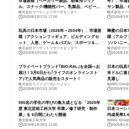
市場規模（ベーカリー製品、朝食用シリア
年）、市場
ル、スナック/機能性バー、乳製品、ベビーフ
サン製品、
株式会社マーケットリサーチセンター
株式会社マー
ード、ベーカリー製品、朝食用シリアル、ス
め製品、ア
2026年3月17日 17:00
2026年3月1
ナック/機能性バー、乳製品、ベビーフー
グ製品）・
ド）・分析レポートを発表
玩具の日本市場（2026年～2034年）、市場規
蜂蜜の日本市
模（アクションフィギュア、ビルディングセ
模（アルフ
ット、人形、ゲーム＆パズル、スポーツ＆ア
ソバハニー
株式会社マーケットリサーチセンター
株式会社マー
ウトドア玩具、ぬいぐるみ）・分析レポート
ニー、リン
2026年3月15日 10:00
2026年3月1
を発表
表
プライベートブランド｢BIO-RAL｣を全国へお
日本の玩具市
届け！3月6日から｢ライフのオンラインスト
米ドルに達
ア｣で人気商品の販売をスタート！
見通し
株式会社ライフコーポレーション
IMARC Group
2026年3月13日 10:00
2026年3月9
595名の学生の学びの集大成となる 「2025年
度 東北芸術工科大学 卒業／修了研究・制作
日本コーシ
展」を 6日間にわたり開催
均成長率3.4
東北芸術工科大学
IMARC Group
2026年1月30日 12:00
2026年1月2