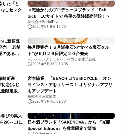
指した「と
てなしセレク
＜戦慄かなのプロデュースブランド「Fab
Sick」ECサイトで 待望の受注販売開始！＞
株式会社SocialDiva
2025年6月6日 12:00
ionに新柄登
日発売 老舗
毎月即完売！６月誕生石の”食べる宝石タル
感のある柄
ト”が５月２６日限定２０台発売
メルティングポットハラペコラボ株式会社
2025年5月23日 13:05
藤崎町産
宮本輪業、「BEACH LINE BICYCLE」 オン
咲初恋(ふじ
ラインストアをリリース！ オリジナルアプリ
数量限定販売
もアップデート
株式会社宮本輪業
2025年3月4日 09:30
の学びの集大
2/6～11に
日本酒ブランド「SAKENOVA」から 『光醸
Special Edition』を数量限定で販売