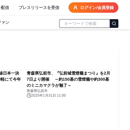
を配信
プレスリリースを受信
ログイン/会員登録
ファン
線日本一決
青森県弘前市、『弘前城雪燈籠まつり』を2月
津軽にて今年
7日より開催 ～約150基の雪燈籠や約300基
のミニカマクラが魅了～
青森県弘前市
2025年1月31日 11:00