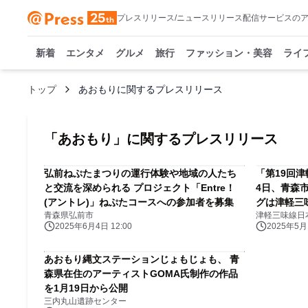
プレスリリース/ニュースリリース配信サービスの
新着
エンタメ
グルメ
旅行
ファッション・美容
ライ
トップ
あおもりに関するプレスリリース
「
あおもり
」に関するプレスリリース
弘前ねぷたまつりの運行体験や地域の人たち
「第19回津
と交流を深められる プロジェクト「Entre！
4日、青森
(アントレ)」ねぷたコースへの参加者を募集
グは津軽三
青森県弘前市
津軽三味線日
2025年6月4日 12:00
2025年5月1
あおもり縄文ステーションじょもじょも、 青
森県在住のアーティストGOMA氏制作の作品
を1月19日から公開
三内丸山遺跡センター