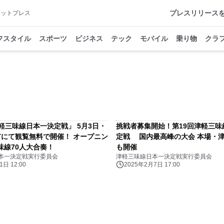
プレスリリース
アットプレス
フスタイル
スポーツ
ビジネス
テック
モバイル
乗り物
クラ
軽三味線日本一決定戦」 5月3日・
挑戦者募集開始！第19回津軽三味
市にて観覧無料で開催！ オープニン
定戦 国内最高峰の大会 本場・
味線70人大合奏！
も開催
本一決定戦実行委員会
津軽三味線日本一決定戦実行委員会
日 12:00
2025年2月7日 17:00