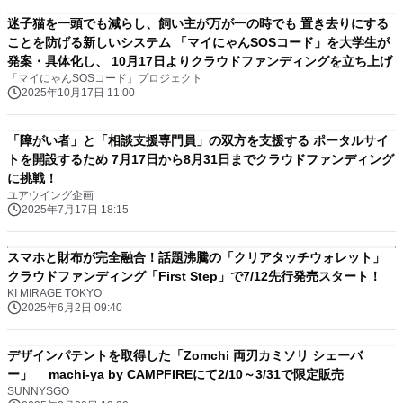
迷子猫を一頭でも減らし、飼い主が万が一の時でも 置き去りにする
ことを防げる新しいシステム 「マイにゃんSOSコード」を大学生が
発案・具体化し、 10月17日よりクラウドファンディングを立ち上げ
「マイにゃんSOSコード」プロジェクト
2025年10月17日 11:00
「障がい者」と「相談支援専門員」の双方を支援する ポータルサイ
トを開設するため 7月17日から8月31日までクラウドファンディング
に挑戦！
ユアウイング企画
2025年7月17日 18:15
スマホと財布が完全融合！話題沸騰の「クリアタッチウォレット」
クラウドファンディング「First Step」で7/12先行発売スタート！
KI MIRAGE TOKYO
2025年6月2日 09:40
デザインパテントを取得した「Zomchi 両刃カミソリ シェーバ
ー」 machi-ya by CAMPFIREにて2/10～3/31で限定販売
SUNNYSGO