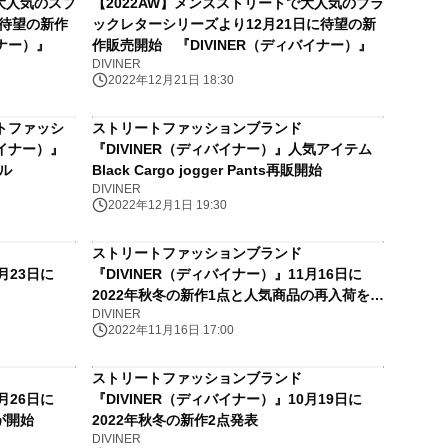
大人気のスプ
【2022AW】メンズストリートで大人気のブラ
に待望の新作
ックレターシリーズより12月21日に待望の新
イナー）』
作販売開始 『DIVINER（ディバイナー）』
DIVINER
2022年12月21日 18:30
トファッシ
ストリートファッションブランド
バイナー）』
『DIVINER（ディバイナー）』人気アイテム
ル
Black Cargo jogger Pants再販開始
DIVINER
2022年12月1日 19:30
ストリートファッションブランド
月23日に
『DIVINER（ディバイナー）』11月16日に
2022年秋冬の新作1点と人気商品の再入荷を発
DIVINER
表
2022年11月16日 17:00
ストリートファッションブランド
月26日に
『DIVINER（ディバイナー）』10月19日に
が開始
2022年秋冬の新作2点発表
DIVINER