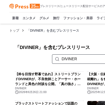
プレスリリース/ニュースリリース配信サービスの
新着
エンタメ
グルメ
旅行
ファッション・美容
ライ
トップ
「DIVINER」を含むプレスリリース
「DIVINER」を含むプレスリリース
【粋を目指す野暮であれ】ストリートブラン
【大阪・伝
ドDIVINERが、不良牧師ことアーサー・ホー
統離れ」を
ランドと異色の対談を公開。「真の強さ」を
DIVINE
DIVINER
DIVINER
再定義する。
色の対談を
2026年6月26日 21:00
2025年12月
定義する。
ブラックストリートファッションで話題の