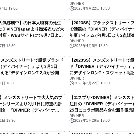
DIVINER
大阪店で金子晃大 選手＆菅原美優
4日 19:00
2023年9月22日 18:30
イベントを開催。
人気沸騰中】の日本人特有の死生
【2023SS】ブラックストリート
DIVINERjapanより髄浴衣など大
で話題の『DIVINER（ディバイナー
村店・WEBサイトにて6月7日より
年夏アイテムが4月5日より2点販
DIVINER
日 18:30
2023年4月5日 18:30
S】メンズストリートで話題ブランド
【2023SS】メンズストリートで
ER（ディバイナー）』より3月1日
ド『DIVINER（ディバイナー）』
える“デザインロンT 2点が公開
にデザインロンT・スウェット4点
DIVINER
日 18:30
2023年2月22日 18:30
最新】メンズストリートで大人気のブ
【エスプリ×DIVINER】メンズス
ーシリーズより2月1日に待望の新
注目の『DIVINER（ディバイナー
始 『DIVINER（ディバイナ
25日にコラボ商品を含む新作販売
DIVINER
日 18:30
2023年1月26日 19:00