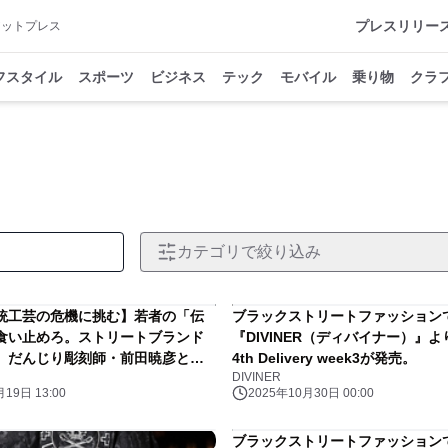
プレスリリー
アットプレス
フスタイル
スポーツ
ビジネス
テック
モバイル
乗り物
クラ
カテゴリで絞り込み
統工芸の危機に挑む】若者の「伝
ブラックストリートファッション
食い止めろ。ストリートブランド
『DIVINER（ディバイナー）』よ
Rが、だんじり彫刻師・前田暁彦と異
4th Delivery week3が発売。
DIVINER
公開。「職人＝カッコいい」を再
19日 13:00
2025年10月30日 00:00
ブラックストリートファッション