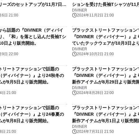
リーズのセットアップが11月7日よ
ションを受けた長袖Tシャツが11
DIVINER
。
売開始。
6日 21:00
2024年11月2日 21:00
ら話題の『DIVINER（ディバイ
ブラックストリートファッション
り、「和」を落とし込んだ長袖Tシ
『DIVINER（ディバイナー）』
10日より販売開始。
ていたテックウェアが10月3日よ
DIVINER
9日 22:00
2024年10月2日 21:00
トリートファッションで話題の
ブラックストリートファッション
ER（ディバイナー）』より24秋冬の
『DIVINER（ディバイナー）』よ
ムが9月5日より販売開始。
新作アイテムが8月29日より販売
DIVINER
日 21:00
2024年8月28日 22:00
トリートファッションで話題の
ブラックストリートファッション
ER（ディバイナー）』より24春夏の
『DIVINER（ディバイナー）』よ
ムが8月8日より販売開始。
新作アイテムが8月1日より販売開
DIVINER
日 21:00
2024年7月31日 21:50