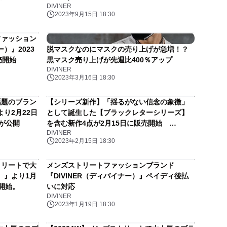
DIVINER
 選手の来店
2023年9月15日 18:30
ファッション
）』2023
脱マスクなのにマスクの売り上げが急増！？
売開始
黒マスク売り上げが先週比400％アップ
DIVINER
2023年3月16日 18:30
話題のブラン
【シリーズ新作】「揺るがない信念の象徴」
より2月22日
として誕生した【ブラックレターシリーズ】
が公開
を含む新作4点が2月15日に販売開始
DIVINER
『DIVINER（ディバイナー）』
2023年2月15日 18:30
トリートで大
メンズストリートファッションブランド
）』より1月
『DIVINER（ディバイナー）』ペイディ後払
開始。
いに対応
DIVINER
2023年1月19日 18:30