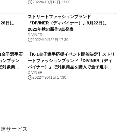
2022年10月19日 17:00
ストリートファッションブランド
月28日に
『DIVINER（ディバイナー）』9月22日に
2022年秋の新作3点発表
DIVINER
2022年9月22日 17:30
1金子選手応
【K-1金子選手応援イベント開催決定】ストリ
ョンブラン
ートファッションブランド『DIVINER（ディ
』で対象商品
バイナー）』で対象商品を購入で金子選手の
DIVINER
プレゼント
直筆サインをプレゼント
2022年9月1日 17:30
関連サービス