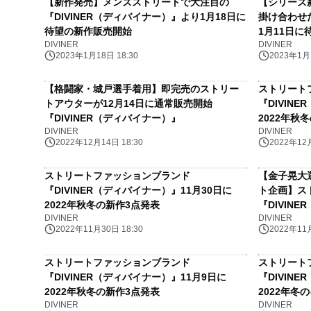
【新作発売】メンズストリートで大注目の
【シリーズ
『DIVINER（ディバイナー）』より1月18日に
掛け合わせた
待望の新作販売開始
1月11日
DIVINER
DIVINER
『DIVIN
2023年1月18日 18:30
2023年1月1
【格闘家・城戸選手着用】即完売のストリー
ストリート
トアウターが12月14日に通常販売開始
『DIVIN
『DIVINER（ディバイナー）』
2022年秋
DIVINER
DIVINER
2022年12月14日 18:30
2022年12月
ストリートファッションブランド
【金子晃大
『DIVINER（ディバイナー）』11月30日に
ト企画】ス
2022年秋冬の新作3点発表
『DIVIN
DIVINER
DIVINER
り開始！
2022年11月30日 18:30
2022年11月
ストリートファッションブランド
ストリート
『DIVINER（ディバイナー）』11月9日に
『DIVIN
2022年秋冬の新作3点発表
2022年冬
DIVINER
DIVINER