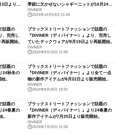
月3日より販
季節に欠かせないシャギーニットが10月24日
DIVINER
より販売開始。
2024年10月23日 21:00
で話題の
ブラックストリートファッションで話題の
より、完売し
『DIVINER（ディバイナー）』より、完売し
り再販開始。
ていたテックウェアが9月19日より再販開始。
DIVINER
2024年9月18日 21:00
で話題の
ブラックストリートファッションで話題の
り24秋冬の
『DIVINER（ディバイナー）』より全て一点
開始。
物の新作アイテムが8月22日より販売開始。
DIVINER
2024年8月26日 18:50
で話題の
ブラックストリートファッションで話題の
り24春夏の
『DIVINER（ディバイナー）』より24春夏の
始。
新作アイテムが7月25日より販売開始。
DIVINER
2024年7月20日 21:00