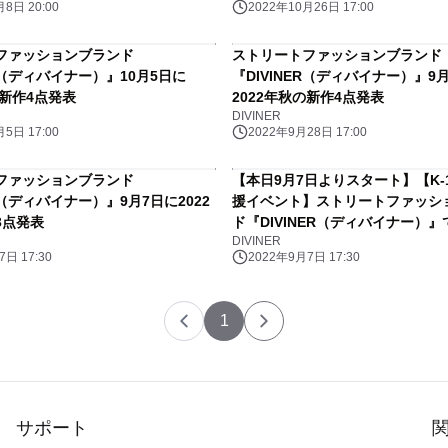
8日 20:00
2022年10月26日 17:00
ファッションブランド
ストリートファッションブランド
ER（ディバイナー）』10月5日に
『DIVINER（ディバイナー）』9
の新作4点発表
2022年秋の新作4点発表
DIVINER
5日 17:00
2022年9月28日 17:00
ファッションブランド
【本日9月7日よりスタート】【K-
ER（ディバイナー）』9月7日に2022
援イベント】ストリートファッシ
3点発表
ド『DIVINER（ディバイナー）
DIVINER
を購入で金子選手の直筆サインを
日 17:30
2022年9月7日 17:30
1
サポート