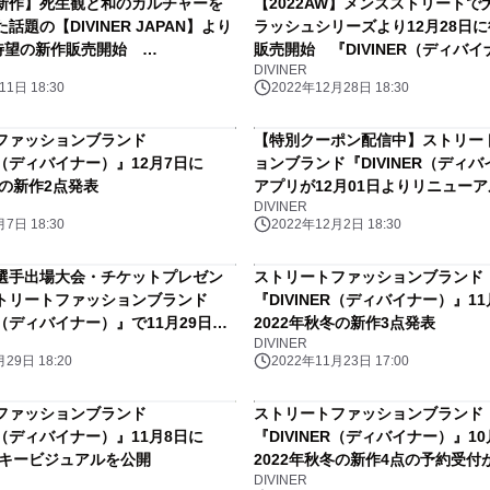
新作】死生観と和のカルチャーを
【2022AW】メンズストリートで
話題の【DIVINER JAPAN】より
ラッシュシリーズより12月28日
に待望の新作販売開始
販売開始 『DIVINER（ディバ
DIVINER
ER（ディバイナー）』
1日 18:30
2022年12月28日 18:30
ファッションブランド
【特別クーポン配信中】ストリー
ER（ディバイナー）』12月7日に
ョンブランド『DIVINER（ディ
冬の新作2点発表
アプリが12月01日よりリニューア
DIVINER
7日 18:30
2022年12月2日 18:30
選手出場大会・チケットプレゼン
ストリートファッションブランド
トリートファッションブランド
『DIVINER（ディバイナー）』11
ER（ディバイナー）』で11月29日よ
2022年秋冬の新作3点発表
DIVINER
29日 18:20
2022年11月23日 17:00
ファッションブランド
ストリートファッションブランド
ER（ディバイナー）』11月8日に
『DIVINER（ディバイナー）』10
のキービジュアルを公開
2022年秋冬の新作4点の予約受付
DIVINER