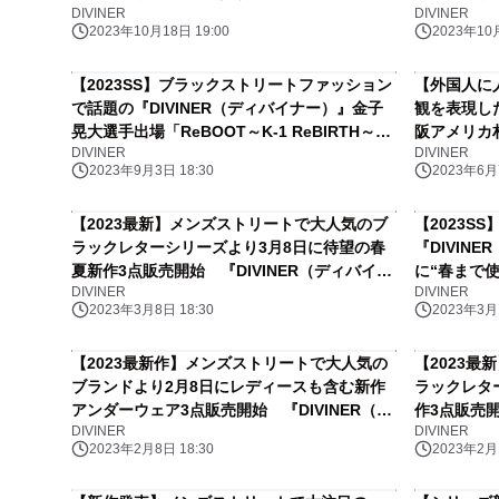
DIVINER
DIVINER
2023年10月18日 19:00
2023年10月
【2023SS】ブラックストリートファッション
【外国人に
で話題の『DIVINER（ディバイナー）』金子
観を表現した
晃大選手出場「ReBOOT～K-1 ReBIRTH～」
阪アメリカ
DIVINER
DIVINER
応援キャンペーンスタート
販売開始。
2023年9月3日 18:30
2023年6月7
【2023最新】メンズストリートで大人気のブ
【2023S
ラックレターシリーズより3月8日に待望の春
『DIVIN
夏新作3点販売開始 『DIVINER（ディバイナ
に“春まで使
DIVINER
DIVINER
ー）』
2023年3月8日 18:30
2023年3月1
【2023最新作】メンズストリートで大人気の
【2023
ブランドより2月8日にレディースも含む新作
ラックレタ
アンダーウェア3点販売開始 『DIVINER（デ
作3点販売開
DIVINER
DIVINER
ィバイナー）』
ー）』
2023年2月8日 18:30
2023年2月1