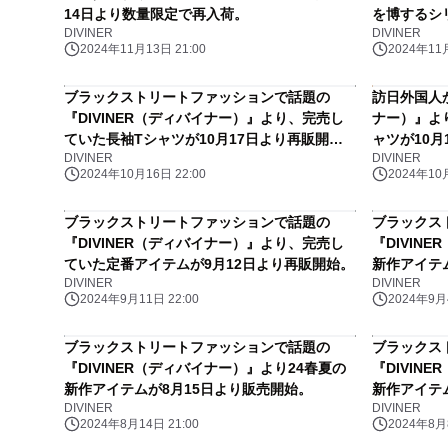
14日より数量限定で再入荷。
を博するシ
DIVINER
DIVINER
り販売開始
2024年11月13日 21:00
2024年11月
ブラックストリートファッションで話題の
訪日外国人か
『DIVINER（ディバイナー）』より、完売し
ナー）』よ
ていた長袖Tシャツが10月17日より再販開
ャツが10月
DIVINER
DIVINER
始。
2024年10月16日 22:00
2024年10月
ブラックストリートファッションで話題の
ブラックス
『DIVINER（ディバイナー）』より、完売し
『DIVIN
ていた定番アイテムが9月12日より再販開始。
新作アイテ
DIVINER
DIVINER
2024年9月11日 22:00
2024年9月4
ブラックストリートファッションで話題の
ブラックス
『DIVINER（ディバイナー）』より24春夏の
『DIVIN
新作アイテムが8月15日より販売開始。
新作アイテ
DIVINER
DIVINER
2024年8月14日 21:00
2024年8月8