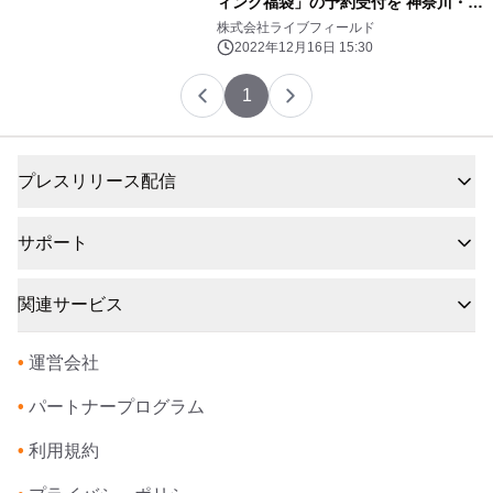
ィング福袋」の予約受付を 神奈川・海
老名のAIフィットネス＆パーソナルジ
株式会社ライブフィールド
ムで開始！
2022年12月16日 15:30
1
プレスリリース配信
サポート
関連サービス
•
運営会社
•
パートナープログラム
•
利用規約