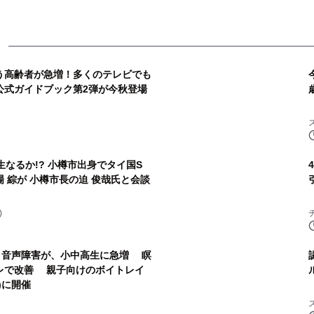
う高齢者が急増！多くのテレビでも
公式ガイドブック第2弾が今秋登場
樽市出身でタイ国S
 綜が 小樽市長の迫 俊哉氏と会談
)
・音声障害が、小中高生に急増 瞑
レで改善 親子向けのボイトレイ
)に開催