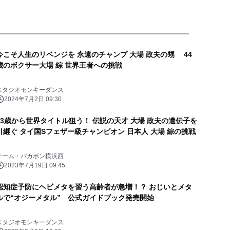
今こそ人生のリベンジを 永遠のチャンプ 大場 政夫の甥 44
歳のボクサー大場 綜 世界王者への挑戦
スタジオモンキーダンス
2024年7月2日 09:30
43歳から世界タイトル狙う！ 伝説の天才 大場 政夫の遺伝子を
引継ぐ タイ国Sフェザー級チャンピオン 日本人 大場 綜の挑戦
チーム・バカボン横浜西
2023年7月19日 09:45
認知症予防にヘビメタを習う高齢者が急増！？ おじいとメタ
ルで“オジーメタル” 公式ガイドブック発売開始
スタジオモンキーダンス