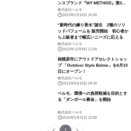
ンスブランド『MY METHOD』第3弾
を販売開始
株式会社ベルモ
2023年2月10日 10:00
“新時代の練り香水”誕生 2種のソリ
ッドパフュームを 販売開始 初心者か
ら上級者まで幅広いニーズに応える
株式会社ベルモ
2022年12月9日 11:00
相模原市にアウトドアセレクトショッ
プ 「Outdoor Style Belmo」を6月10
日にオープン！
株式会社ベルモ
2021年6月10日 09:30
ベルモ、環境への負荷軽減を目的とす
る「ダンボール募金」を開始
株式会社ベルモ
2010年5月31日 15:00
1