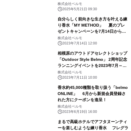
町田駅とあざみ野駅で2025年4月に2
株式会社ベルモ
店舗同時オープン
2025年5月21日 09:30
自分らしく前向きな生き方を叶える練
り香水「MY METHOD」 夏のプレ
ゼントキャンペーンを7月14日から
Instagramにて実施
株式会社ベルモ
2023年7月14日 12:00
相模原のアウトドアセレクトショップ
「Outdoor Style Belmo」 2周年記念
ランニングイベントを2023年7月～8
月に開催
株式会社ベルモ
2023年7月11日 10:00
香水約45,000種類を取り扱う「belmo
ONLINE」 6月から新規会員登録さ
れた方にクーポンを進呈！
株式会社ベルモ
2023年6月19日 16:00
まるで高級ホテルでアフタヌーンティ
ーを楽しむような練り香水 フレグラ