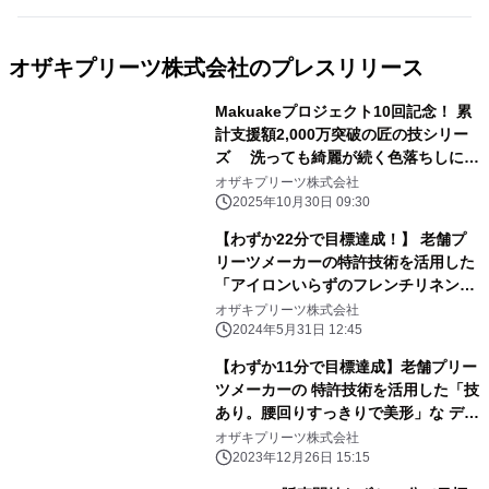
オザキプリーツ株式会社のプレスリリース
Makuakeプロジェクト10回記念！ 累
計支援額2,000万突破の匠の技シリー
ズ 洗っても綺麗が続く色落ちしにく
いデニムプリーツワイドパンツ 「くつ
オザキプリーツ株式会社
ろぎデニム」を10月30日より先行予約
2025年10月30日 09:30
販売開始
【わずか22分で目標達成！】 老舗プ
リーツメーカーの特許技術を活用した
「アイロンいらずのフレンチリネンシ
ャツ」がMakuakeにて好発進
オザキプリーツ株式会社
2024年5月31日 12:45
【わずか11分で目標達成】老舗プリー
ツメーカーの 特許技術を活用した「技
あり。腰回りすっきりで美形」な デニ
ムリバーシブルスカートが
オザキプリーツ株式会社
「Makuake」にて好発進
2023年12月26日 15:15