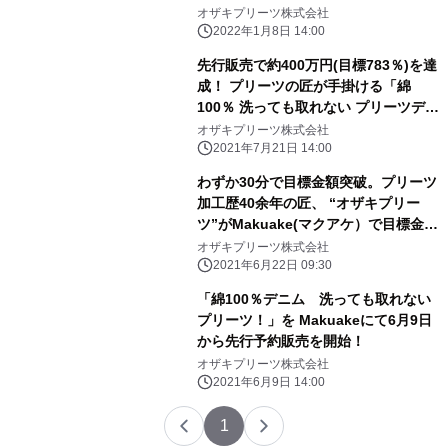
先行予約販売を開始。
オザキプリーツ株式会社
2022年1月8日 14:00
先行販売で約400万円(目標783％)を達
成！ プリーツの匠が手掛ける「綿
100％ 洗っても取れない プリーツデニ
ムパンツ」本販売開始
オザキプリーツ株式会社
2021年7月21日 14:00
わずか30分で目標金額突破。プリーツ
加工歴40余年の匠、 “オザキプリー
ツ”がMakuake(マクアケ）で目標金額
達成
オザキプリーツ株式会社
2021年6月22日 09:30
「綿100％デニム 洗っても取れない
プリーツ！」を Makuakeにて6月9日
から先行予約販売を開始！
オザキプリーツ株式会社
2021年6月9日 14:00
1