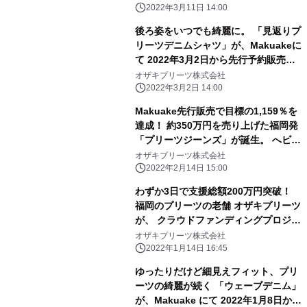
2022年3月11日 14:00
後ろ姿をいつでも綺麗に。 「見返りプ
リーツデニムシャツ」が、Makuakeに
て 2022年3月2日から先行予約販売を
開始
オザキプリーツ株式会社
2022年3月2日 14:00
Makuake先行販売で目標の1,159％を
達成！ 約350万円を売り上げた福岡発
「プリーツジーンズ」が誕生。 へビロ
テしても洗っても、綺麗なプリーツが
オザキプリーツ株式会社
続く。 毎日履きたい男女兼用「プリー
2022年2月14日 15:00
ツジーンズ」
わずか3日で支援総額200万円突破！
福岡のプリーツの老舗 オザキプリーツ
が、 クラウドファンディングプロジェ
クトで2度目の目標金額達成 ～ゆっ
オザキプリーツ株式会社
たりだけど細見えフィット 「ウェーブ
2022年1月14日 16:45
デニム」がMakuakeで数量限定販売～
ゆったりだけど細見えフィット、プリ
ーツの綺麗が続く 「ウェーブデニム」
が、Makuake にて 2022年1月8日から