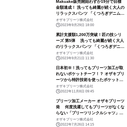
Makuake販売開始わずか19分で目標
金額達成！ 洗っても綺麗が続く大人の
リラックスパンツ 「くつろぎデニム」
が好発進 ～老舗プリーツメーカーの
オザキプリーツ株式会社
特許技術を駆使～
2023年9月29日 18:00
累計支援額1,200万突破！匠の技シリ
ーズ 第5弾 洗っても綺麗が続く大人
のリラックスパンツ 「くつろぎデニ
ム」が進化してMakuakeに登場！
オザキプリーツ株式会社
2023年9月21日 11:30
日本初※！洗ってもプリーツ加工が取
れないポケットチーフ！？ オザキプリ
ーツから特許技術を使ったポケットチ
ーフ 「ポケットプリーツ」全5色を発
オザキプリーツ株式会社
売
2022年11月8日 09:45
プリーツ加工メーカー オザキプリーツ
発 何度洗濯してもプリーツがなくな
らない「プリーツリンクルシャツ」
Makuake先行販売で目標の921％を達
オザキプリーツ株式会社
成！
2022年7月26日 14:15