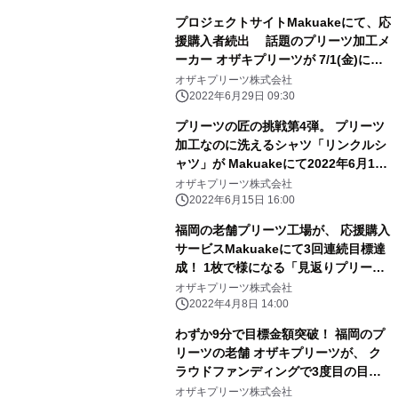
プロジェクトサイトMakuakeにて、応
援購入者続出 話題のプリーツ加工メ
ーカー オザキプリーツが 7/1(金)に公
式オンラインサイトをオープン 累計
オザキプリーツ株式会社
金額1000万円突破のプリーツシリーズ
2022年6月29日 09:30
が 満を持して一般発売スタート
プリーツの匠の挑戦第4弾。 プリーツ
加工なのに洗えるシャツ「リンクルシ
ャツ」が Makuakeにて2022年6月15
日から先行予約販売開始。
オザキプリーツ株式会社
2022年6月15日 16:00
福岡の老舗プリーツ工場が、 応援購入
サービスMakuakeにて3回連続目標達
成！ 1枚で様になる「見返りプリーツ
デニムシャツ」が誕生
オザキプリーツ株式会社
2022年4月8日 14:00
わずか9分で目標金額突破！ 福岡のプ
リーツの老舗 オザキプリーツが、 ク
ラウドファンディングで3度目の目標
金額達成
オザキプリーツ株式会社