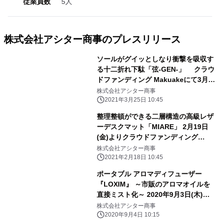
従業員数
5人
株式会社アシター商事のプレスリリース
ソールがグイッとしなり衝撃を吸収す
る十二折れ下駄「弦-GEN-」 クラウ
ドファンディング Makuakeにて3月25
日(木)販売開始！
株式会社アシター商事
2021年3月25日 10:45
整理整頓ができる二層構造の高級レザ
ーデスクマット「MIARE」 2月19日
(金)よりクラウドファンディング
(Makuake)にて販売開始
株式会社アシター商事
2021年2月18日 10:45
ポータブル アロマディフューザー
『LOXIM』 ～市販のアロマオイルを
直接ミスト化～ 2020年9月3日(木)よ
り販売開始
株式会社アシター商事
2020年9月4日 10:15