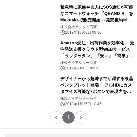
緊急時に家族や友人にSOS通知が可能
なスマートウォッチ 『QBAND-R』を
Makuakeで販売開始 ～発売後約半日
で目標金額を達成！～
株式会社アシター商事
2019年10月3日 09:30
Amazon受注・出荷作業を効率化 受
注発送支援クラウド型WEBサービス
「ラッタッタン」 「安い」「簡単」
「便利」で追加費用、一切なし！ 初期
株式会社アシター商事
費用なしで月額費用は1,980円のみで2
2019年2月6日 09:30
月4日から提供開始
デザイナーから趣味まで活躍する液晶
ペンタブレット登場！ フルHDにカス
タマイズ可能な7ボタンで表現力を刺
激する！
株式会社アシター商事
2018年1月25日 10:45
1