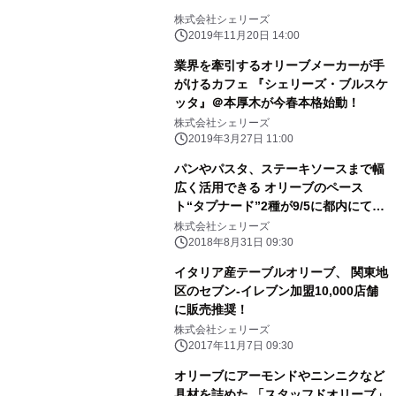
株式会社シェリーズ
2019年11月20日 14:00
業界を牽引するオリーブメーカーが手
がけるカフェ 『シェリーズ・ブルスケ
ッタ』＠本厚木が今春本格始動！
株式会社シェリーズ
2019年3月27日 11:00
パンやパスタ、ステーキソースまで幅
広く活用できる オリーブのペース
ト“タプナード”2種が9/5に都内にて発
売
株式会社シェリーズ
2018年8月31日 09:30
イタリア産テーブルオリーブ、 関東地
区のセブン-イレブン加盟10,000店舗
に販売推奨！
株式会社シェリーズ
2017年11月7日 09:30
オリーブにアーモンドやニンニクなど
具材を詰めた 「スタッフドオリーブ」