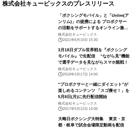
株式会社キュービックスのプレスリリース
「ボクシングモバイル」と「Unlim(ア
ンリム)」の提携による プロボクサー
の活動をサポートするオンライン激励
賞サービス開始
株式会社キュービックス
2021年6月10日 15:30
3月18日ダブル世界戦を『ボクシング
モバイル』で生配信 “ながら見”機能
で選手データを見ながらスマホ観戦！
株式会社キュービックス
2018年3月17日 14:00
“プロボクサーと一緒にダイエット”が
楽しめるコンテンツ 「スゴ痩せ！」を
5月8日(月)に先行配信開始
株式会社キュービックス
2017年5月12日 14:00
大晦日ボクシング大特集 東京・京
都・岐阜で試合会場限定動画を配信