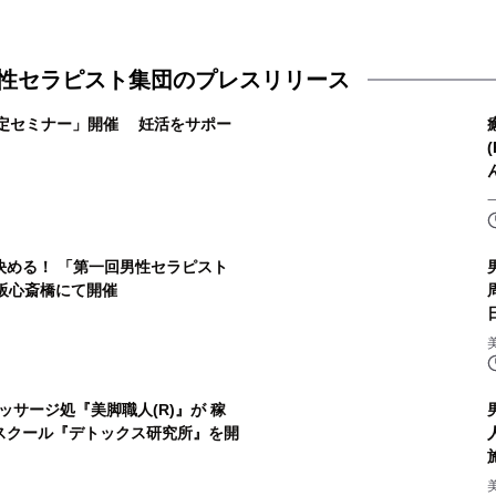
性セラピスト集団のプレスリリース
認定セミナー」開催 妊活をサポー
決める！ 「第一回男性セラピスト
大阪心斎橋にて開催
ッサージ処『美脚職人(R)』が 稼
スクール『デトックス研究所』を開