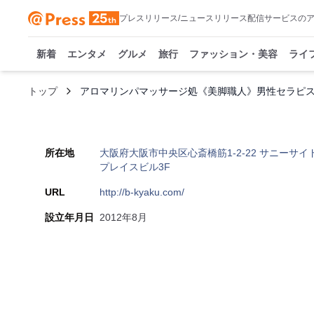
プレスリリース/ニュースリリース配信サービスの
新着
エンタメ
グルメ
旅行
ファッション・美容
ライ
トップ
アロマリンパマッサージ処《美脚職人》男性セラピ
所在地
大阪府大阪市中央区心斎橋筋1-2-22 サニーサイ
プレイスビル3F
URL
http://b-kyaku.com/
設立年月日
2012年8月