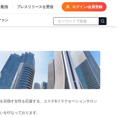
を配信
プレスリリースを受信
ログイン/会員登録
ファン
を目指す女性を応援する、エステ&リラクセーションサロン
いを行なっております。