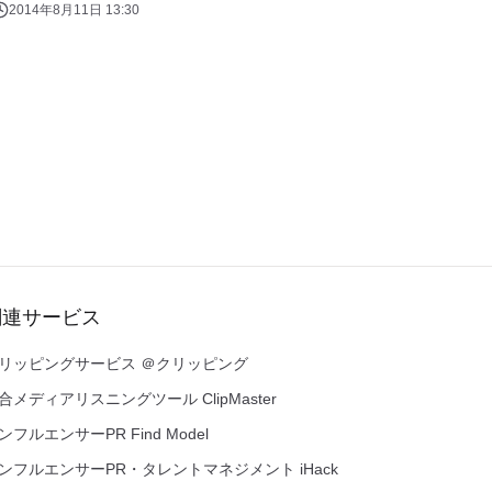
2014年8月11日 13:30
関連サービス
リッピングサービス ＠クリッピング
合メディアリスニングツール ClipMaster
ンフルエンサーPR Find Model
ンフルエンサーPR・タレントマネジメント iHack