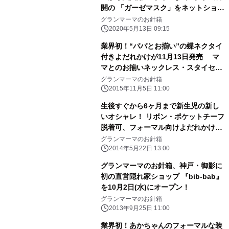
開の 「ガーゼマスク」をネットショッ
プにて5月13日に発売！
グランマーマのお針箱
2020年5月13日 09:15
業界初！“パパとお揃い”の蝶ネクタイ
付きよだれかけが11月13日発売 マ
マとのお揃いネックレス・スタイセッ
トもリニューアル ～発売記念で交換
グランマーマのお針箱
用ネクタイまたはリボンのプレゼント
2015年11月5日 11:00
キャンペーンを実施～
生後すぐから6ヶ月まで新生児の新し
いオシャレ！ リボン・ポケットチーフ
脱着可、フォーマル向けよだれかけ新
発売
グランマーマのお針箱
2014年5月22日 13:00
グランマーマのお針箱、神戸・御影に
初の直営隠れ家ショップ 『bib-bab』
を10月2日(水)にオープン！
グランマーマのお針箱
2013年9月25日 11:00
業界初！あかちゃんのフォーマルな装