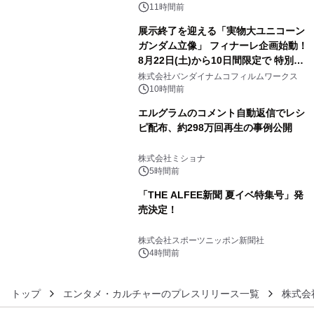
ン。
11時間前
展示終了を迎える「実物大ユニコーン
ガンダム立像」 フィナーレ企画始動！
8月22日(土)から10日間限定で 特別映
4
像『UNICORN GUNDAM Statue ―
株式会社バンダイナムコフィルムワークス
BEYOND POSSIBILITY ―』を上映！
10時間前
エルグラムのコメント自動返信でレシ
ピ配布、約298万回再生の事例公開
5
株式会社ミショナ
5時間前
「THE ALFEE新聞 夏イベ特集号」発
売決定！
6
株式会社スポーツニッポン新聞社
4時間前
トップ
エンタメ・カルチャーのプレスリリース一覧
株式会社F