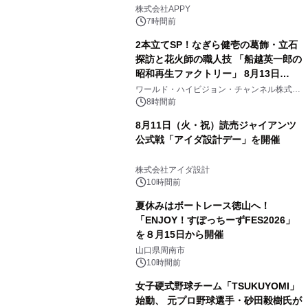
う！』を開催
株式会社APPY
7時間前
2本立てSP！なぎら健壱の葛飾・立石
探訪と花火師の職人技 「船越英一郎の
昭和再生ファクトリー」 8月13日
（木）よる9時～ BS12 トゥエルビで
ワールド・ハイビジョン・チャンネル株式会
社
放送
8時間前
8月11日（火・祝）読売ジャイアンツ
公式戦「アイダ設計デー」を開催
株式会社アイダ設計
10時間前
夏休みはボートレース徳山へ！
「ENJOY！すぽっちーずFES2026」
を８月15日から開催
山口県周南市
10時間前
女子硬式野球チーム「TSUKUYOMI」
始動、 元プロ野球選手・砂田毅樹氏が