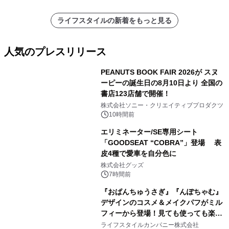
ライフスタイルの新着をもっと見る
人気のプレスリリース
PEANUTS BOOK FAIR 2026が スヌ
ーピーの誕生日の8月10日より 全国の
書店123店舗で開催！
1
株式会社ソニー・クリエイティブプロダクツ
10時間前
エリミネーター/SE専用シート
「GOODSEAT “COBRA”」登場 表
皮4種で愛車を自分色に
2
株式会社グッズ
7時間前
『おぱんちゅうさぎ』『んぽちゃむ』
デザインのコスメ＆メイクパフがミル
フィーから登場！見ても使っても楽し
3
い、ポップでキュートなコレクショ
ライフスタイルカンパニー株式会社