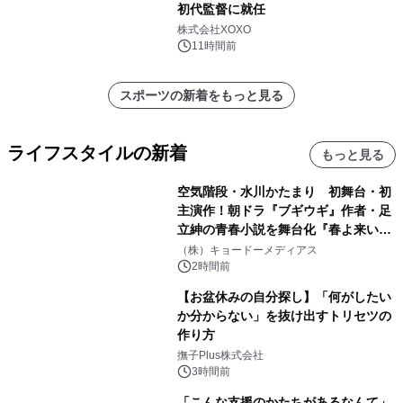
初代監督に就任
株式会社XOXO
11時間前
スポーツの新着をもっと見る
ライフスタイルの新着
もっと見る
空気階段・水川かたまり 初舞台・初
主演作！朝ドラ『ブギウギ』作者・足
立紳の青春小説を舞台化『春よ来い、
マジで来い』キービジュアル解禁！
（株）キョードーメディアス
2時間前
【お盆休みの自分探し】「何がしたい
か分からない」を抜け出すトリセツの
作り方
撫子Plus株式会社
3時間前
「こんな支援のかたちがあるなんて」