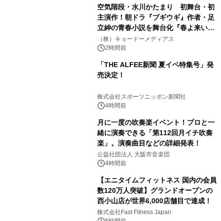
空気階段・水川かたまり 初舞台・初
主演作！朝ドラ『ブギウギ』作者・足
立紳の青春小説を舞台化『春よ来い、
マジで来い』キービジュアル解禁！
（株）キョードーメディアス
2時間前
「THE ALFEE新聞 夏イベ特集号」発
売決定！
株式会社スポーツニッポン新聞社
4時間前
月に一度の吹奏楽イベント！プロと一
緒に演奏できる「第112回月イチ吹奏
楽」。演奏曲目などの詳細発表！
公益社団法人 大阪市音楽団
4時間前
【エニタイムフィットネス 国内の会員
数120万人突破】グランドオープンの
西小山店が世界6,000店舗目で達成！
株式会社Fast Fitness Japan
5時間前