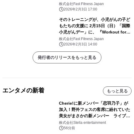
株式会社Fast Fitness Japan
2026年2月3日 17:00
そのトレーニングが、小児がんの子ど
もたちの支援に 2月15日（日）「国際
小児がんデー」に、 『Workout for
Children ～小児がん支援チャリティ
株式会社Fast Fitness Japan
ランイベント～』を開催
2026年2月3日 14:00
発行者のリリースをもっと見る
エンタメの新着
もっと見る
Cherie!に新メンバー「恋羽乃子」が
加入！野外フェスの客席に紛れていた
美女がまさかの新メンバー ライブ中
のサプライズ発表に会場騒然
株式会社Stella entertainment
56分前