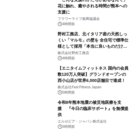
花に触れ、癒やされる時間が熊本への
支援に
フラワーライフ振興協議会
4時間前
野村工務店、北イタリア産の天然しっ
くい「マルモ」の壁を 全住宅で標準仕
様として採用「本当に良いものだけに
こだわる」
株式会社野村工務店
4時間前
【エニタイムフィットネス 国内の会員
数120万人突破】グランドオープンの
西小山店が世界6,000店舗目で達成！
株式会社Fast Fitness Japan
5時間前
令和8年熊本地震の被災地医療を支
援 『今日の臨床サポート』を無償提
供
エルゼビア・ジャパン株式会社
5時間前