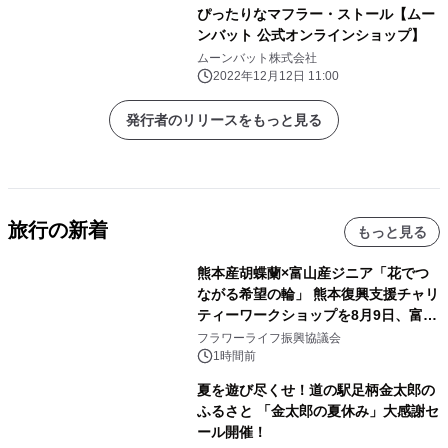
ぴったりなマフラー・ストール【ムー
ンバット 公式オンラインショップ】
ムーンバット株式会社
2022年12月12日 11:00
発行者のリリースをもっと見る
旅行の新着
もっと見る
熊本産胡蝶蘭×富山産ジニア「花でつ
ながる希望の輪」 熊本復興支援チャリ
ティーワークショップを8月9日、富
山・射水で開催
フラワーライフ振興協議会
1時間前
夏を遊び尽くせ！道の駅足柄金太郎の
ふるさと 「金太郎の夏休み」大感謝セ
ール開催！