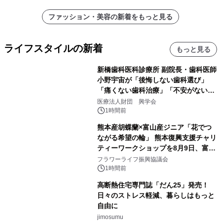
ファッション・美容の新着をもっと見る
ライフスタイルの新着
もっと見る
新橋歯科医科診療所 副院長・歯科医師
小野宇宙が「後悔しない歯科選び」
「痛くない歯科治療」「不安がない治
療計画」をテーマに専門監修
医療法人財団 興学会
1時間前
熊本産胡蝶蘭×富山産ジニア「花でつ
ながる希望の輪」 熊本復興支援チャリ
ティーワークショップを8月9日、富
山・射水で開催
フラワーライフ振興協議会
1時間前
高断熱住宅専門誌「だん25」発売！
日々のストレス軽減、暮らしはもっと
自由に
jimosumu