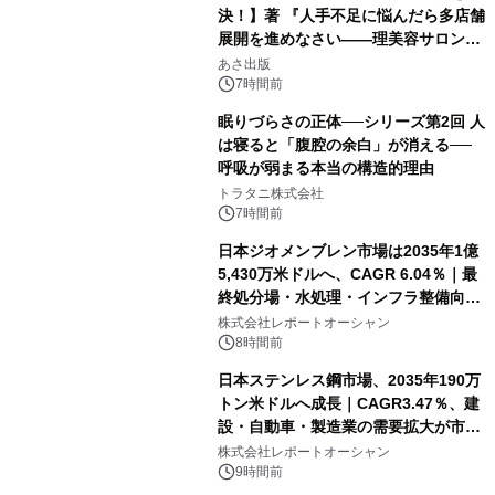
決！】著 『人手不足に悩んだら多店舗
展開を進めなさい――理美容サロン
「多店舗展開」の教科書』2026年8月
あさ出版
24日（月）発売
7時間前
眠りづらさの正体──シリーズ第2回 人
は寝ると「腹腔の余白」が消える──
呼吸が弱まる本当の構造的理由
トラタニ株式会社
7時間前
日本ジオメンブレン市場は2035年1億
5,430万米ドルへ、CAGR 6.04％｜最
終処分場・水処理・インフラ整備向け
需要拡大
株式会社レポートオーシャン
8時間前
日本ステンレス鋼市場、2035年190万
トン米ドルへ成長｜CAGR3.47％、建
設・自動車・製造業の需要拡大が市場
を牽引
株式会社レポートオーシャン
9時間前