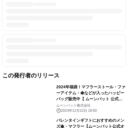
この発行者のリリース
2024年福袋！マフラーストール・ファ
ーアイテム・傘などが入ったハッピー
バッグ販売中【 ムーンバット 公式オ
ンラインショップ】
ムーンバット株式会社
2023年12月22日 18:00
バレンタインギフトにおすすめのメン
ズ傘・マフラー【ムーンバット公式オ