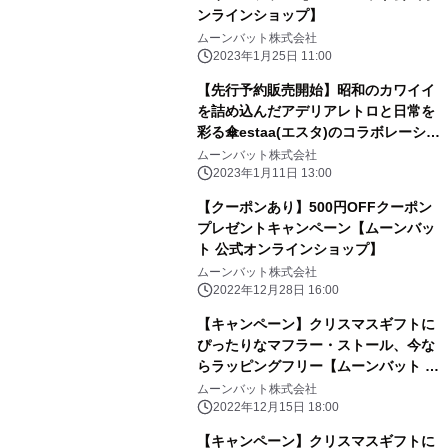
ンラインショップ】
ムーンバット株式会社
2023年1月25日 11:00
【先行予約販売開始】昭和のカワイイ
を詰め込んだアデリアレトロと日常を
彩る傘estaa(エスタ)のコラボレーショ
ンアンブレラが新登場。
ムーンバット株式会社
2023年1月11日 13:00
【クーポンあり】500円OFFクーポン
プレゼントキャンペーン【ムーンバッ
ト 公式オンラインショップ】
ムーンバット株式会社
2022年12月28日 16:00
【キャンペーン】クリスマスギフトに
ぴったりなマフラー・ストール、今な
らラッピングフリー【ムーンバット 公
式オンラインショップ】
ムーンバット株式会社
2022年12月15日 18:00
【キャンペーン】クリスマスギフトに