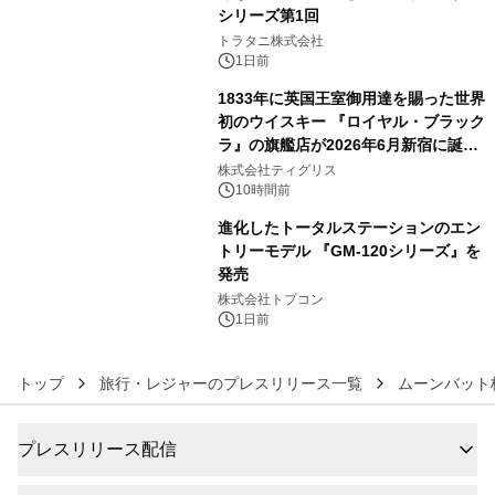
シリーズ第1回
4
トラタニ株式会社
1日前
1833年に英国王室御用達を賜った世界
初のウイスキー 『ロイヤル・ブラック
ラ』の旗艦店が2026年6月新宿に誕
5
生 バカルディ ジャパンと連携した
株式会社ティグリス
没入型バー「BAR Arca」
10時間前
進化したトータルステーションのエン
トリーモデル 『GM-120シリーズ』を
発売
6
株式会社トプコン
1日前
トップ
旅行・レジャーのプレスリリース一覧
ムーンバット
プレスリリース配信