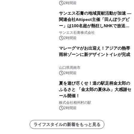
2時間前
サンエス石膏の地域貢献活動が加速 ―
関連会社Attipect主催「田んぼラグビ
ー」は100名超が熱狂しNHKで放送さ
れました。
サンエス石膏株式会社
2時間前
マレーグマがお出迎え！アジアの熱帯
雨林ゾーンに新デザイントイレが完成
山口県周南市
2時間前
夏を遊び尽くせ！道の駅足柄金太郎の
ふるさと 「金太郎の夏休み」大感謝セ
ール開催！
株式会社相州村の駅
2時間前
ライフスタイルの新着をもっと見る