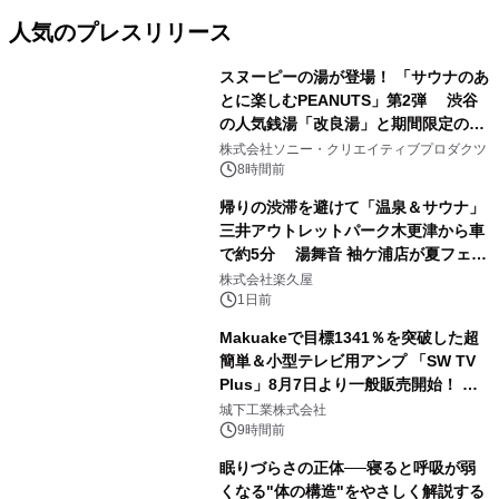
人気のプレスリリース
スヌーピーの湯が登場！ 「サウナのあ
とに楽しむPEANUTS」第2弾 渋谷
の人気銭湯「改良湯」と期間限定のコ
1
ラボレーション サウナイキタイコラ
株式会社ソニー・クリエイティブプロダクツ
ボグッズも発売決定！
8時間前
帰りの渋滞を避けて「温泉＆サウナ」
三井アウトレットパーク木更津から車
で約5分 湯舞音 袖ケ浦店が夏フェア
2
メニューを提供
株式会社楽久屋
1日前
Makuakeで目標1341％を突破した超
簡単＆小型テレビ用アンプ 「SW TV
Plus」8月7日より一般販売開始！ ケ
3
ーブル1本つなぐだけ、テレビの音が
城下工業株式会社
ぐっと豊かに
9時間前
眠りづらさの正体──寝ると呼吸が弱
くなる"体の構造"をやさしく解説する