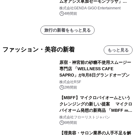
ムオアシス草加セーモンプラザ」
2026年8月7日(金)10時グランドオープ
株式会社GENDA GiGO Entertainment
ン
4時間前
旅行の新着をもっと見る
ファッション・美容の新着
もっと見る
原宿・神宮前の砂糖不使用スムージー
専門店 「WELLNESS CAFE
SAPRO」が8月8日グランドオープン
株式会社RSF
2時間前
【MBFF】マイクロバイオームという
クレンジングの新しい提案 マイクロ
バイオーム発想の新商品 「MBFF mb
クレンジングPRO」を2026年8月6日
株式会社フローリストジャパン
発売
6時間前
【理美容・サロン業界の人手不足を解