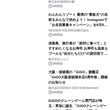
株式会社相州村の駅
2時間前
わんわんリゾート 粟津の"看板犬"の名
前をみんなで決めよう！ Instagramで
「お名前募集キャンペーン」を8月8日
(土)より開催
GENSEN HOLDINGS株式会社
3時間前
淡路島、旅行者が「絶対に食べて」と
すすめたくなるお寿司 お寿司も温泉も
プールも"自分たちだけ"の貸切宿で 1
日1組限定「岩屋温泉 絵島別庭 海と
株式会社ぷらど
森」の握り寿司プラン
3時間前
大阪・道頓堀の「GiGO」旗艦店
「GiGO大阪道頓堀本店2周年祭」開催
のお知らせ
株式会社GENDA GiGO Entertainment
4時間前
GiGOのクレーンゲーム専門店が埼
玉・草加に誕生 「GiGOクレーンゲー