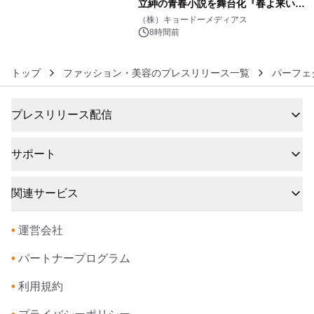
立紳の青春小説を舞台化『春よ来い、
6
マジで来い』キービジュアル解禁！
（株）キョードーメディアス
8時間前
トップ
ファッション・美容のプレスリリース一覧
パーフェ
プレスリリース配信
サポート
関連サービス
•
運営会社
•
パートナープログラム
•
利用規約