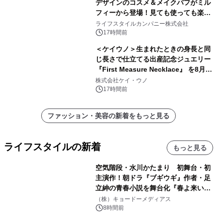
デザインのコスメ＆メイクパフがミル
フィーから登場！見ても使っても楽し
い、ポップでキュートなコレクショ
ライフスタイルカンパニー株式会社
ン。
17時間前
＜ケイウノ＞生まれたときの身長と同
じ長さで仕立てる出産記念ジュエリー
『First Measure Necklace』 を8月14
日(金)に発売
株式会社ケイ・ウノ
17時間前
ファッション・美容の新着をもっと見る
ライフスタイルの新着
もっと見る
空気階段・水川かたまり 初舞台・初
主演作！朝ドラ『ブギウギ』作者・足
立紳の青春小説を舞台化『春よ来い、
マジで来い』キービジュアル解禁！
（株）キョードーメディアス
8時間前