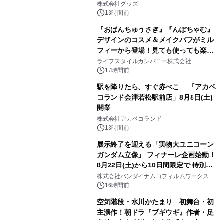
株式会社グッズ
13時間前
『おぱんちゅうさぎ』『んぽちゃむ』
デザインのコスメ＆メイクパフがミル
フィーから登場！見ても使っても楽し
3
い、ポップでキュートなコレクショ
ライフスタイルカンパニー株式会社
ン。
17時間前
駅を降りたら、すぐ赤べこ 「アカベ
コランド会津若松駅前店」8月8日(土)
開業
4
株式会社アカベコランド
13時間前
展示終了を迎える「実物大ユニコーン
ガンダム立像」 フィナーレ企画始動！
8月22日(土)から10日間限定で 特別映
5
像『UNICORN GUNDAM Statue ―
株式会社バンダイナムコフィルムワークス
BEYOND POSSIBILITY ―』を上映！
16時間前
空気階段・水川かたまり 初舞台・初
主演作！朝ドラ『ブギウギ』作者・足