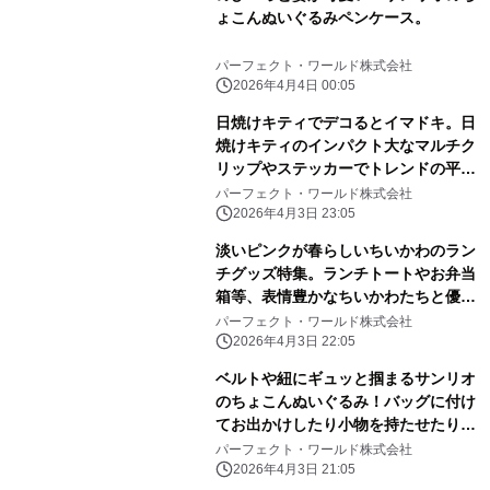
ょこんぬいぐるみペンケース。
パーフェクト・ワールド株式会社
2026年4月4日 00:05
日焼けキティでデコるとイマドキ。日
焼けキティのインパクト大なマルチク
リップやステッカーでトレンドの平成
レトロ感ばっちりです。
パーフェクト・ワールド株式会社
2026年4月3日 23:05
淡いピンクが春らしいちいかわのラン
チグッズ特集。ランチトートやお弁当
箱等、表情豊かなちいかわたちと優し
いピンク色に心和む
パーフェクト・ワールド株式会社
2026年4月3日 22:05
ベルトや紐にギュッと掴まるサンリオ
のちょこんぬいぐるみ！バッグに付け
てお出かけしたり小物を持たせたりと
自由に楽しめる！
パーフェクト・ワールド株式会社
2026年4月3日 21:05