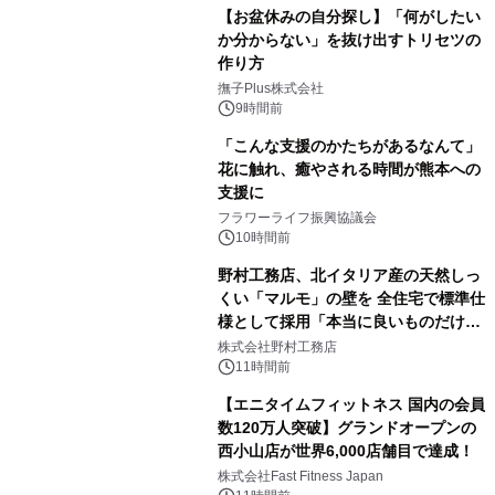
【お盆休みの自分探し】「何がしたい
か分からない」を抜け出すトリセツの
作り方
撫子Plus株式会社
9時間前
「こんな支援のかたちがあるなんて」
花に触れ、癒やされる時間が熊本への
支援に
フラワーライフ振興協議会
10時間前
野村工務店、北イタリア産の天然しっ
くい「マルモ」の壁を 全住宅で標準仕
様として採用「本当に良いものだけに
こだわる」
株式会社野村工務店
11時間前
【エニタイムフィットネス 国内の会員
数120万人突破】グランドオープンの
西小山店が世界6,000店舗目で達成！
株式会社Fast Fitness Japan