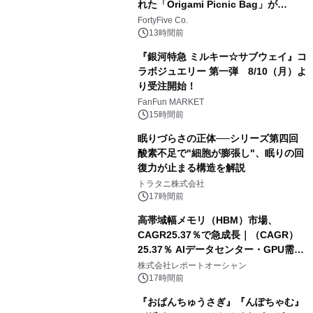
れた「Origami Picnic Bag」が
Makuakeに登場
FortyFive Co.
13時間前
『銀河特急 ミルキー☆サブウェイ』コ
ラボジュエリー 第一弾 8/10（月）よ
り受注開始！
FanFun MARKET
15時間前
眠りづらさの正体──シリーズ第四回
酸素不足で"細胞が膨張し"、眠りの回
復力が止まる構造を解説
トラタニ株式会社
17時間前
高帯域幅メモリ（HBM）市場、
CAGR25.37％で急成長｜（CAGR）
25.37％ AIデータセンター・GPU需要
拡大が2035年の市場成長を牽引
株式会社レポートオーシャン
17時間前
『おぱんちゅうさぎ』『んぽちゃむ』