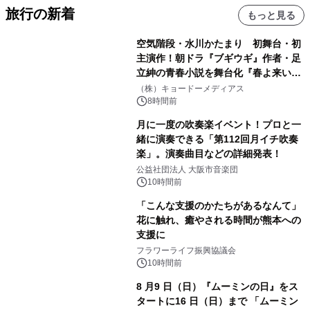
旅行の新着
もっと見る
空気階段・水川かたまり 初舞台・初
主演作！朝ドラ『ブギウギ』作者・足
立紳の青春小説を舞台化『春よ来い、
マジで来い』キービジュアル解禁！
（株）キョードーメディアス
8時間前
月に一度の吹奏楽イベント！プロと一
緒に演奏できる「第112回月イチ吹奏
楽」。演奏曲目などの詳細発表！
公益社団法人 大阪市音楽団
10時間前
「こんな支援のかたちがあるなんて」
花に触れ、癒やされる時間が熊本への
支援に
フラワーライフ振興協議会
10時間前
8 月9 日（日）『ムーミンの日』をス
タートに16 日（日）まで 「ムーミン