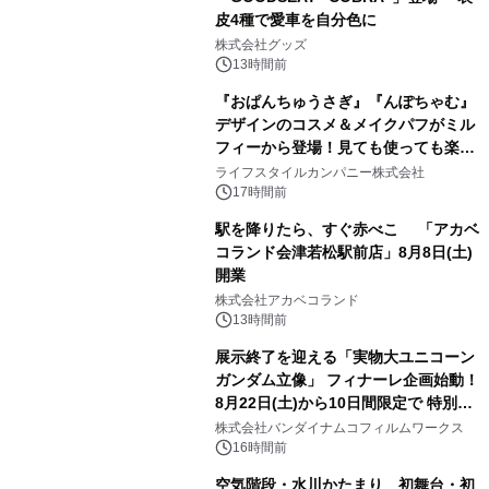
皮4種で愛車を自分色に
2
株式会社グッズ
13時間前
『おぱんちゅうさぎ』『んぽちゃむ』
デザインのコスメ＆メイクパフがミル
フィーから登場！見ても使っても楽し
3
い、ポップでキュートなコレクショ
ライフスタイルカンパニー株式会社
ン。
17時間前
駅を降りたら、すぐ赤べこ 「アカベ
コランド会津若松駅前店」8月8日(土)
開業
4
株式会社アカベコランド
13時間前
展示終了を迎える「実物大ユニコーン
ガンダム立像」 フィナーレ企画始動！
8月22日(土)から10日間限定で 特別映
5
像『UNICORN GUNDAM Statue ―
株式会社バンダイナムコフィルムワークス
BEYOND POSSIBILITY ―』を上映！
16時間前
空気階段・水川かたまり 初舞台・初