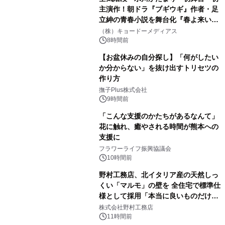
主演作！朝ドラ『ブギウギ』作者・足
立紳の青春小説を舞台化『春よ来い、
マジで来い』キービジュアル解禁！
（株）キョードーメディアス
8時間前
【お盆休みの自分探し】「何がしたい
か分からない」を抜け出すトリセツの
作り方
撫子Plus株式会社
9時間前
「こんな支援のかたちがあるなんて」
花に触れ、癒やされる時間が熊本への
支援に
フラワーライフ振興協議会
10時間前
野村工務店、北イタリア産の天然しっ
くい「マルモ」の壁を 全住宅で標準仕
様として採用「本当に良いものだけに
こだわる」
株式会社野村工務店
11時間前