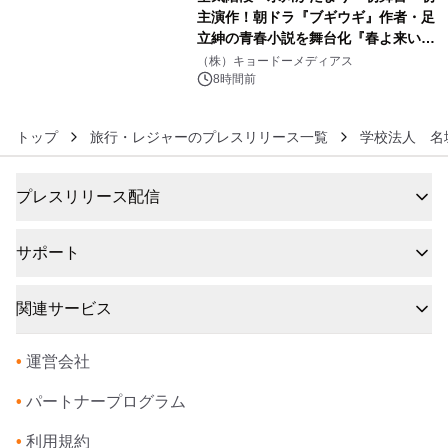
主演作！朝ドラ『ブギウギ』作者・足
立紳の青春小説を舞台化『春よ来い、
6
マジで来い』キービジュアル解禁！
（株）キョードーメディアス
8時間前
トップ
旅行・レジャーのプレスリリース一覧
学校法人 名
プレスリリース配信
サポート
関連サービス
•
運営会社
•
パートナープログラム
•
利用規約