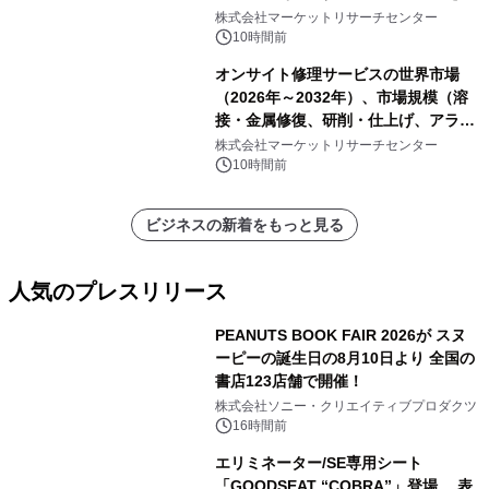
表
株式会社マーケットリサーチセンター
10時間前
オンサイト修理サービスの世界市場
（2026年～2032年）、市場規模（溶
接・金属修復、研削・仕上げ、アライ
メント、その他）・分析レポートを発
株式会社マーケットリサーチセンター
表
10時間前
ビジネスの新着をもっと見る
人気のプレスリリース
PEANUTS BOOK FAIR 2026が スヌ
ーピーの誕生日の8月10日より 全国の
書店123店舗で開催！
1
株式会社ソニー・クリエイティブプロダクツ
16時間前
エリミネーター/SE専用シート
「GOODSEAT “COBRA”」登場 表