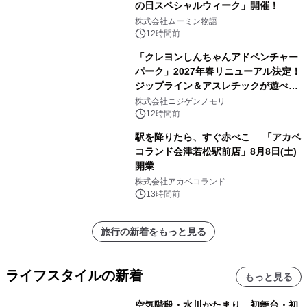
の日スペシャルウィーク」開催！
株式会社ムーミン物語
12時間前
「クレヨンしんちゃんアドベンチャー
パーク」2027年春リニューアル決定！
ジップライン＆アスレチックが遊べる
のは今年が最後！ 「ラスト！ドキがム
株式会社ニジゲンノモリ
ネムネ～大作戦！」始動
12時間前
駅を降りたら、すぐ赤べこ 「アカベ
コランド会津若松駅前店」8月8日(土)
開業
株式会社アカベコランド
13時間前
旅行の新着をもっと見る
ライフスタイルの新着
もっと見る
空気階段・水川かたまり 初舞台・初